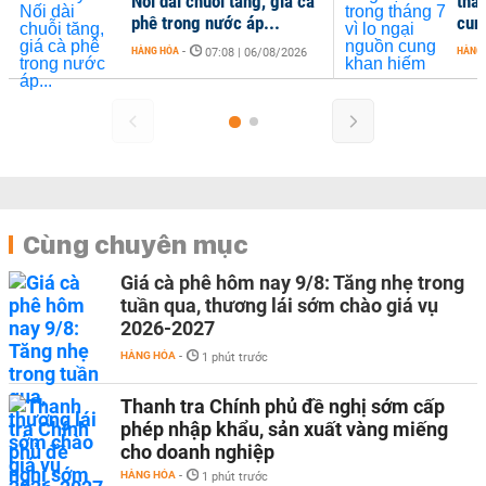
Nối dài chuỗi tăng, giá cà
thán
phê trong nước áp...
cun
HÀNG HÓA
-
HÀNG
07:08 | 06/08/2026
Cùng chuyên mục
Giá cà phê hôm nay 9/8: Tăng nhẹ trong
tuần qua, thương lái sớm chào giá vụ
2026-2027
HÀNG HÓA
-
1 phút trước
Thanh tra Chính phủ đề nghị sớm cấp
phép nhập khẩu, sản xuất vàng miếng
cho doanh nghiệp
HÀNG HÓA
-
1 phút trước