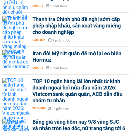
QUỐC TẾ
-
1 phút trước
Thanh tra Chính phủ đề nghị sớm cấp
phép nhập khẩu, sản xuất vàng miếng
cho doanh nghiệp
HÀNG HÓA
-
1 phút trước
Iran đòi Mỹ rút quân để mở lại eo biển
Hormuz
QUỐC TẾ
-
1 phút trước
TOP 10 ngân hàng lãi lớn nhất từ kinh
doanh ngoại hối nửa đầu năm 2026:
Vietcombank quán quân, ACB dẫn đầu
nhóm tư nhân
TÀI CHÍNH
-
17 giờ trước
Bảng giá vàng hôm nay 9/8 vàng SJC
và nhẫn tròn leo dốc, nữ trang tăng tới 6