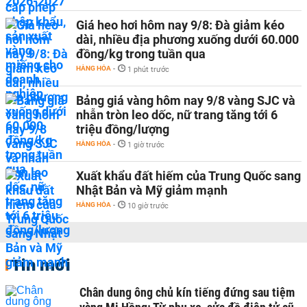
Giá heo hơi hôm nay 9/8: Đà giảm kéo
dài, nhiều địa phương xuống dưới 60.000
đồng/kg trong tuần qua
HÀNG HÓA
-
1 phút trước
Bảng giá vàng hôm nay 9/8 vàng SJC và
nhẫn tròn leo dốc, nữ trang tăng tới 6
triệu đồng/lượng
HÀNG HÓA
-
1 giờ trước
Xuất khẩu đất hiếm của Trung Quốc sang
Nhật Bản và Mỹ giảm mạnh
HÀNG HÓA
-
10 giờ trước
Tin mới
Chân dung ông chủ kín tiếng đứng sau tiệm