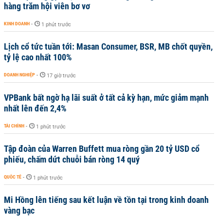
hàng trăm hội viên bơ vơ
KINH DOANH
-
1 phút trước
Lịch cổ tức tuần tới: Masan Consumer, BSR, MB chốt quyền,
tỷ lệ cao nhất 100%
DOANH NGHIỆP
-
17 giờ trước
VPBank bất ngờ hạ lãi suất ở tất cả kỳ hạn, mức giảm mạnh
nhất lên đến 2,4%
TÀI CHÍNH
-
1 phút trước
Tập đoàn của Warren Buffett mua ròng gần 20 tỷ USD cổ
phiếu, chấm dứt chuỗi bán ròng 14 quý
QUỐC TẾ
-
1 phút trước
Mi Hồng lên tiếng sau kết luận về tồn tại trong kinh doanh
vàng bạc