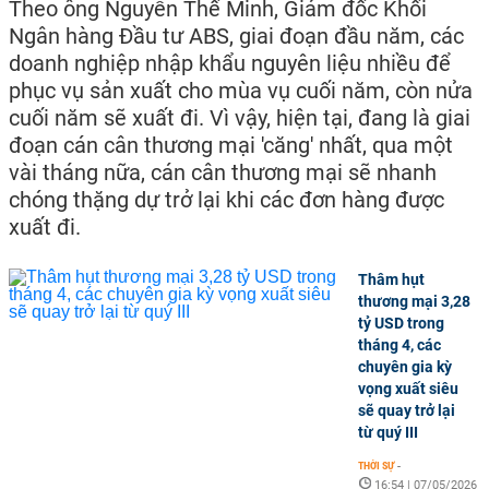
Theo ông Nguyễn Thế Minh, Giám đốc Khối
Ngân hàng Đầu tư ABS, giai đoạn đầu năm, các
doanh nghiệp nhập khẩu nguyên liệu nhiều để
phục vụ sản xuất cho mùa vụ cuối năm, còn nửa
cuối năm sẽ xuất đi. Vì vậy, hiện tại, đang là giai
đoạn cán cân thương mại 'căng' nhất, qua một
vài tháng nữa, cán cân thương mại sẽ nhanh
chóng thặng dự trở lại khi các đơn hàng được
xuất đi.
Thâm hụt
thương mại 3,28
tỷ USD trong
tháng 4, các
chuyên gia kỳ
vọng xuất siêu
sẽ quay trở lại
từ quý III
THỜI SỰ
-
16:54 | 07/05/2026