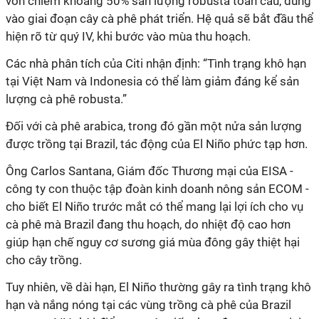
vốn chiếm khoảng 50% sản lượng robusta toàn cầu, đúng
vào giai đoạn cây cà phê phát triển. Hệ quả sẽ bắt đầu thể
hiện rõ từ quý IV, khi bước vào mùa thu hoạch.
Các nhà phân tích của Citi nhận định: “Tình trạng khô hạn
tại Việt Nam và Indonesia có thể làm giảm đáng kể sản
lượng cà phê robusta.”
Đối với cà phê arabica, trong đó gần một nửa sản lượng
được trồng tại Brazil, tác động của El Niño phức tạp hơn.
Ông Carlos Santana, Giám đốc Thương mại của EISA -
công ty con thuộc tập đoàn kinh doanh nông sản ECOM -
cho biết El Niño trước mắt có thể mang lại lợi ích cho vụ
cà phê mà Brazil đang thu hoạch, do nhiệt độ cao hơn
giúp hạn chế nguy cơ sương giá mùa đông gây thiệt hại
cho cây trồng.
Tuy nhiên, về dài hạn, El Niño thường gây ra tình trạng khô
hạn và nắng nóng tại các vùng trồng cà phê của Brazil