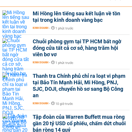
Mi Hồng lên tiếng sau kết luận về tồn
tại trong kinh doanh vàng bạc
KINH DOANH
-
1 phút trước
Chuỗi phòng gym tại TP HCM bất ngờ
đóng cửa tất cả cơ sở, hàng trăm hội
viên bơ vơ
KINH DOANH
-
1 phút trước
Thanh tra Chính phủ chỉ ra loạt vi phạm
tại Bảo Tín Mạnh Hải, Mi Hồng, PNJ,
SJC, DOJI, chuyển hồ sơ sang Bộ Công
an
KINH DOANH
-
10 giờ trước
Tập đoàn của Warren Buffett mua ròng
gần 20 tỷ USD cổ phiếu, chấm dứt chuỗi
bán ròng 14 quý