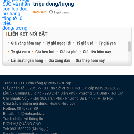
triệu đồng/lượng
HÀNG HÓA
-
1 giờ trước
LIÊN KẾT NỔI BẬT
Giá vàng hôm nay
Tỷ giá ngoại tệ
Tỷ giá usd
Tỷ giá yen
Tỷ giá euro
Giá heo hơi
Giá cà phê
Giá tiêu hôm nay
Lãi suất ngân hàng
Giá xăng dầu
Giá thép hôm nay
Giá sầu riêng
Giá thịt heo
Giá gạo
Giá cao su
Best Retail Brokers
Diễn đàn đầu tư Việt Nam 2026
Trang TTĐTTH của công ty VietNewsCorp
Giấy phép số 3323/GP-TTĐT do Sở VH&TT TP.HCM cấp ngày 20/3/2026
Lầu 5 - Compa Building - 293 Điện Biên Phủ - Phường Gia Định - TP.HCM
Chi nhánh:
Số 5 - Khu 38A Trần Phú - Phường Ba Đình - TP. Hà Nội
Chịu trách nhiệm nội dung:
Hoàng Hữu Lợi
Hotline:
0975798489
Email:
info@vietnambiz.vn
Trách nhiệm về thông tin
DỊCH VỤ QUẢNG CÁO
Tel:
0931589222 (Ms Ngọc)
Email:
quangcao@vietnambiz.vn