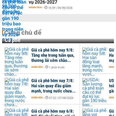
vụ 2026-2027
HÀNG HÓA
-
16:39 | 04/08/2026
Cùng chủ đề
Cà phê
Giá cà phê hôm nay 9/8:
Giá
Tăng nhẹ trong tuần qua,
Hai
thương lái sớm chào...
mạn
HÀNG HÓA
-
HÀNG
1 phút trước
Giá cà phê hôm nay 7/8:
USD
Hai sàn quay đầu giảm
toàn
mạnh, trong nước chưa...
gần 
HÀNG HÓA
-
HÀNG
07:22 | 07/08/2026
Giá cà phê hôm nay 6/8:
Giá