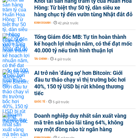
Khối tài sản hàng trăm tỷ của Huấn Hoa
Hồng: Từ biệt thự 50 tỷ, dàn siêu xe
hàng chục tỷ đến vườn tùng Nhật đắt đỏ
KINH DOANH
-
42 phút trước
Tổng Giám đốc MB: Tự tin hoàn thành
kế hoạch lợi nhuận năm, có thể đạt mốc
40.000 tỷ nếu tình hình thuận lợi
TÀI CHÍNH
-
4 giờ trước
AI trở nên 'đáng sợ' hơn Bitcoin: Giới
đầu tư tháo chạy vì thị trường bốc hơi
40%, 150 tỷ USD bị rút không thương
tiếc
QUỐC TẾ
-
5 giờ trước
Doanh nghiệp duy nhất sản xuất vàng
mã trên sàn báo lãi tăng 64%, không
vay một đồng nào từ ngân hàng
KINH DOANH
-