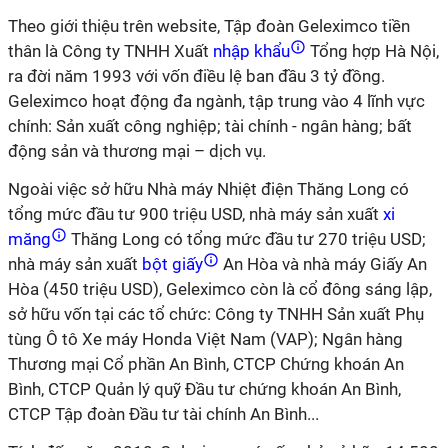
Theo giới thiệu trên website, Tập đoàn Geleximco tiền
thân là Công ty TNHH Xuất
nhập khẩu
Tổng hợp Hà Nội,
ra đời năm 1993 với vốn điều lệ ban đầu 3 tỷ đồng.
Geleximco hoạt động đa ngành, tập trung vào 4 lĩnh vực
chính: Sản xuất công nghiệp; tài chính - ngân hàng; bất
động sản và thương mại – dịch vụ.
Ngoài việc sở hữu Nhà máy Nhiệt điện Thăng Long có
tổng mức đầu tư 900 triệu USD, nhà máy sản xuất
xi
măng
Thăng Long có tổng mức đầu tư 270 triệu USD;
nhà máy sản xuất
bột giấy
An Hòa và nhà máy Giấy An
Hòa (450 triệu USD), Geleximco còn là cổ đông sáng lập,
sở hữu vốn tại các tổ chức: Công ty TNHH Sản xuất Phụ
tùng Ô tô Xe máy Honda Việt Nam (VAP); Ngân hàng
Thương mại Cổ phần An Bình, CTCP Chứng khoán An
Bình, CTCP Quản lý quỹ Đầu tư chứng khoán An Bình,
CTCP Tập đoàn Đầu tư tài chính An Bình...