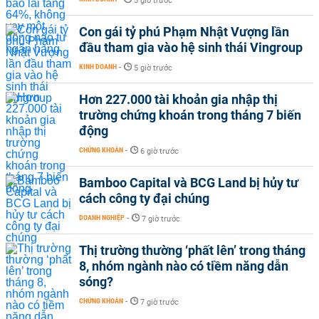
5 giờ trước
Con gái tỷ phú Phạm Nhật Vượng lần
đầu tham gia vào hệ sinh thái Vingroup
KINH DOANH
-
5 giờ trước
Hơn 227.000 tài khoản gia nhập thị
trường chứng khoán trong tháng 7 biến
động
CHỨNG KHOÁN
-
6 giờ trước
Bamboo Capital và BCG Land bị hủy tư
cách công ty đại chúng
DOANH NGHIỆP
-
7 giờ trước
Thị trường thường ‘phất lên’ trong tháng
8, nhóm ngành nào có tiềm năng dẫn
sóng?
CHỨNG KHOÁN
-
7 giờ trước