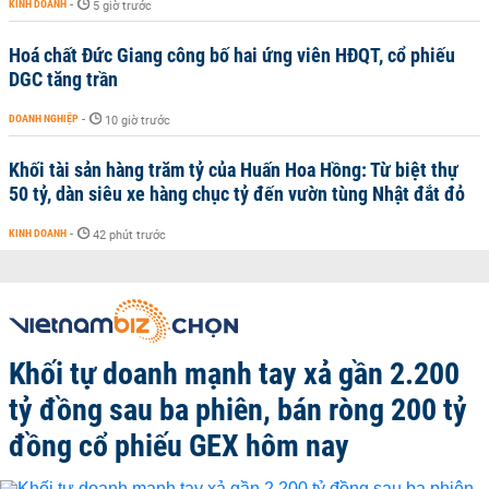
KINH DOANH
-
5 giờ trước
Hoá chất Đức Giang công bố hai ứng viên HĐQT, cổ phiếu
DGC tăng trần
DOANH NGHIỆP
-
10 giờ trước
Khối tài sản hàng trăm tỷ của Huấn Hoa Hồng: Từ biệt thự
50 tỷ, dàn siêu xe hàng chục tỷ đến vườn tùng Nhật đắt đỏ
KINH DOANH
-
42 phút trước
Khối tự doanh mạnh tay xả gần 2.200
tỷ đồng sau ba phiên, bán ròng 200 tỷ
đồng cổ phiếu GEX hôm nay