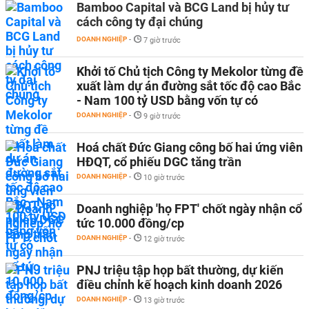
Bamboo Capital và BCG Land bị hủy tư
cách công ty đại chúng
DOANH NGHIỆP
-
7 giờ trước
Khởi tố Chủ tịch Công ty Mekolor từng đề
xuất làm dự án đường sắt tốc độ cao Bắc
- Nam 100 tỷ USD bằng vốn tự có
DOANH NGHIỆP
-
9 giờ trước
Hoá chất Đức Giang công bố hai ứng viên
HĐQT, cổ phiếu DGC tăng trần
DOANH NGHIỆP
-
10 giờ trước
Doanh nghiệp 'họ FPT' chốt ngày nhận cổ
tức 10.000 đồng/cp
DOANH NGHIỆP
-
12 giờ trước
PNJ triệu tập họp bất thường, dự kiến
điều chỉnh kế hoạch kinh doanh 2026
DOANH NGHIỆP
-
13 giờ trước