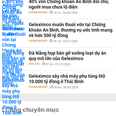
40% vốn Chứng khoán An Bình đổi chủ,
người mua chưa lộ diện
CHỨNG KHOÁN
-
19:14 | 24/02/2026
Geleximco muốn thoái vốn tại Chứng
khoán An Bình, thương vụ ước tính mang
về hơn 500 tỷ đồng
CHỨNG KHOÁN
-
09:14 | 14/01/2026
Đà Nẵng họp bàn gỡ vướng loạt dự án
quy mô lớn của Geleximco
NHÀ ĐẤT
-
07:36 | 01/12/2025
Geleximco xây nhà máy phụ tùng ôtô
10.000 tỷ đồng ở Thái Bình
DOANH NGHIỆP
-
06:43 | 26/02/2025
Cùng chuyên mục