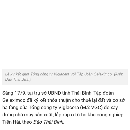
Lễ ký kết giữa Tổng công ty Viglacera với Tập đoàn Geleximco. (Ảnh:
Báo Thái Bình).
Sáng 17/9, tại trụ sở UBND tỉnh Thái Bình, Tập đoàn
Geleximco
đã ký kết thỏa thuận cho thuê lại đất và cơ sở
hạ tầng của Tổng công ty Viglacera (Mã: VGC) để xây
dựng nhà máy sản xuất, lắp ráp ô tô tại khu công nghiệp
Tiền Hải, theo
Báo Thái Bình.