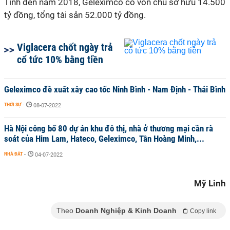
Tính đến năm 2018, Geleximco có vốn chủ sở hữu 14.500
tỷ đồng, tổng tài sản 52.000 tỷ đồng.
Viglacera chốt ngày trả
cổ tức 10% bằng tiền
Geleximco đề xuất xây cao tốc Ninh Bình - Nam Định - Thái Bình
THỜI SỰ
-
08-07-2022
Hà Nội công bố 80 dự án khu đô thị, nhà ở thương mại cần rà
soát của Him Lam, Hateco, Geleximco, Tân Hoàng Minh,...
NHÀ ĐẤT
-
04-07-2022
Mỹ Linh
Theo
Doanh Nghiệp & Kinh Doanh
Copy link