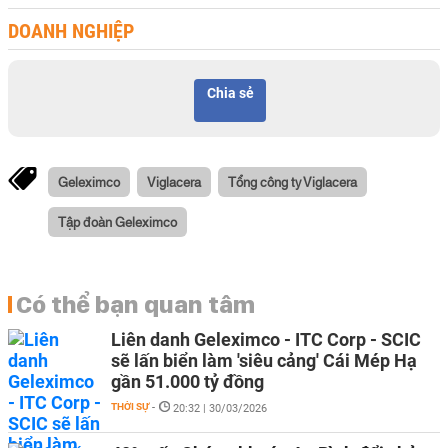
DOANH NGHIỆP
Chia sẻ
Geleximco
Viglacera
Tổng công ty Viglacera
Tập đoàn Geleximco
Có thể bạn quan tâm
Liên danh Geleximco - ITC Corp - SCIC
sẽ lấn biển làm 'siêu cảng' Cái Mép Hạ
gần 51.000 tỷ đồng
THỜI SỰ
-
20:32 | 30/03/2026