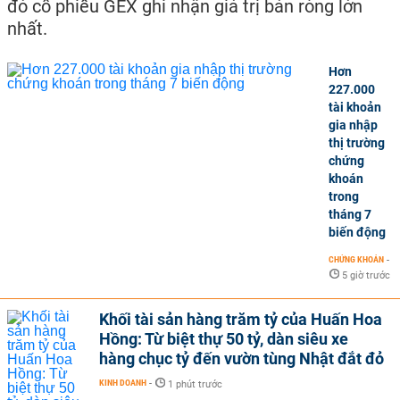
đó cổ phiếu GEX ghi nhận giá trị bán ròng lớn
nhất.
Hơn
227.000
tài khoản
gia nhập
thị trường
chứng
khoán
trong
tháng 7
biến động
CHỨNG KHOÁN
-
5 giờ trước
Khối tài sản hàng trăm tỷ của Huấn Hoa
Hồng: Từ biệt thự 50 tỷ, dàn siêu xe
hàng chục tỷ đến vườn tùng Nhật đắt đỏ
KINH DOANH
-
1 phút trước