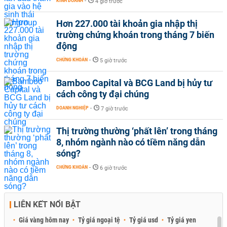
KINH DOANH
-
4 giờ trước
Hơn 227.000 tài khoản gia nhập thị
trường chứng khoán trong tháng 7 biến
động
CHỨNG KHOÁN
-
5 giờ trước
Bamboo Capital và BCG Land bị hủy tư
cách công ty đại chúng
DOANH NGHIỆP
-
7 giờ trước
Thị trường thường ‘phất lên’ trong tháng
8, nhóm ngành nào có tiềm năng dẫn
sóng?
CHỨNG KHOÁN
-
6 giờ trước
LIÊN KẾT NỔI BẬT
Giá vàng hôm nay
Tỷ giá ngoại tệ
Tỷ giá usd
Tỷ giá yen