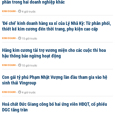
phần trong hai doanh nghiệp khác
KINH DOANH
-
4 giờ trước
'Đế chế’ kinh doanh hàng xa xỉ của Lý Nhã Kỳ: Từ phân phối,
thiết kế kim cương đến thời trang, phụ kiện cao cấp
KINH DOANH
-
15 giờ trước
Hãng kim cương tài trợ vương miện cho các cuộc thi hoa
hậu thông báo ngừng hoạt động
KINH DOANH
-
10 giờ trước
Con gái tỷ phú Phạm Nhật Vượng lần đầu tham gia vào hệ
sinh thái Vingroup
KINH DOANH
-
4 giờ trước
Hoá chất Đức Giang công bố hai ứng viên HĐQT, cổ phiếu
DGC tăng trần