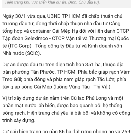
Hiện trạng khu vực triển khai dự án. (Ảnh:
Chủ đầu tư
).
Ngày 30/1 vừa qua, UBND TP HCM đã chấp thuận chủ
trương đầu tư, đồng thời chấp thuận nhà đầu tư Cảng
tổng hợp và container Cái Mép Hạ đối với liên danh CTCP
Tập đoàn Geleximco - CTCP Vận tải và Thương mại Quốc
tế (ITC Corp) - Tổng công ty Đầu tư và Kinh doanh vốn
Nhà nước (SCIC).
Dự án được đầu tư trên diện tích hơn 351 ha, thuộc địa
bàn phường Tân Phước, TP HCM. Phía bắc giáp rạch Vàm
Treo Gũi; phía đông và phía nam giáp rạch Tắc Lớn; phía
tây giáp sông Cái Mép (luồng Vũng Tàu - Thị Vải).
Vị trí xây dựng dự án nằm trên Cù lao Phú Long và một
phần mặt nước lấn biển, được bao quanh bởi hệ thống
sông rạch. Hiện trạng chủ yếu là bãi bồi và không có công
trình xây dựng.
Cơ cấu hiện trạng có gần 86 ha đất rừng phòng hộ và 259