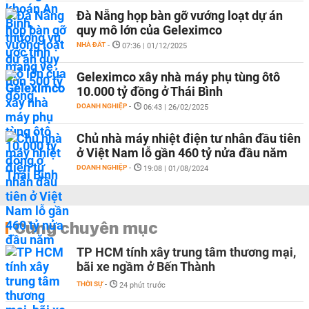
Đà Nẵng họp bàn gỡ vướng loạt dự án
quy mô lớn của Geleximco
NHÀ ĐẤT
-
07:36 | 01/12/2025
Geleximco xây nhà máy phụ tùng ôtô
10.000 tỷ đồng ở Thái Bình
DOANH NGHIỆP
-
06:43 | 26/02/2025
Chủ nhà máy nhiệt điện tư nhân đầu tiên
ở Việt Nam lỗ gần 460 tỷ nửa đầu năm
DOANH NGHIỆP
-
19:08 | 01/08/2024
Cùng chuyên mục
TP HCM tính xây trung tâm thương mại,
bãi xe ngầm ở Bến Thành
THỜI SỰ
-
24 phút trước