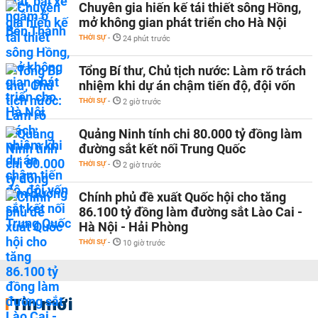
Chuyên gia hiến kế tái thiết sông Hồng,
mở không gian phát triển cho Hà Nội
THỜI SỰ
-
24 phút trước
Tổng Bí thư, Chủ tịch nước: Làm rõ trách
nhiệm khi dự án chậm tiến độ, đội vốn
THỜI SỰ
-
2 giờ trước
Quảng Ninh tính chi 80.000 tỷ đồng làm
đường sắt kết nối Trung Quốc
THỜI SỰ
-
2 giờ trước
Chính phủ đề xuất Quốc hội cho tăng
86.100 tỷ đồng làm đường sắt Lào Cai -
Hà Nội - Hải Phòng
THỜI SỰ
-
10 giờ trước
Tin mới