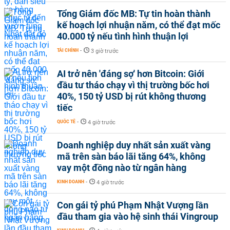
Tổng Giám đốc MB: Tự tin hoàn thành
kế hoạch lợi nhuận năm, có thể đạt mốc
40.000 tỷ nếu tình hình thuận lợi
TÀI CHÍNH
-
3 giờ trước
AI trở nên 'đáng sợ' hơn Bitcoin: Giới
đầu tư tháo chạy vì thị trường bốc hơi
40%, 150 tỷ USD bị rút không thương
tiếc
QUỐC TẾ
-
4 giờ trước
Doanh nghiệp duy nhất sản xuất vàng
mã trên sàn báo lãi tăng 64%, không
vay một đồng nào từ ngân hàng
KINH DOANH
-
4 giờ trước
Con gái tỷ phú Phạm Nhật Vượng lần
đầu tham gia vào hệ sinh thái Vingroup