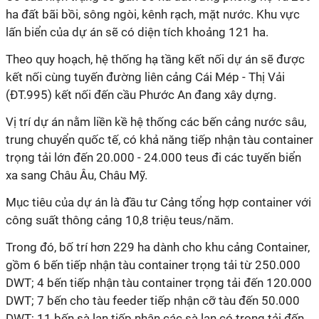
ha đất bãi bồi, sông ngòi, kênh rạch, mặt nước. Khu vực
lấn biển của dự án sẽ có diện tích khoảng 121 ha.
Theo quy hoạch, hệ thống hạ tầng kết nối dự án sẽ được
kết nối cùng tuyến đường liên cảng Cái Mép - Thị Vải
(ĐT.995) kết nối đến cầu Phước An đang xây dựng.
Vị trí dự án nằm liền kề hệ thống các bến cảng nước sâu,
trung chuyển quốc tế, có khả năng tiếp nhận tàu container
trọng tải lớn đến 20.000 - 24.000 teus đi các tuyến biển
xa sang Châu Âu, Châu Mỹ.
Mục tiêu của dự án là đầu tư Cảng tổng hợp container với
công suất thông cảng 10,8 triệu teus/năm.
Trong đó, bố trí hơn 229 ha dành cho khu cảng Container,
gồm 6 bến tiếp nhận tàu container trọng tải từ 250.000
DWT; 4 bến tiếp nhận tàu container trọng tải đến 120.000
DWT; 7 bến cho tàu feeder tiếp nhận cỡ tàu đến 50.000
DWT; 11 bến sà lan tiếp nhận các sà lan có trọng tải đến