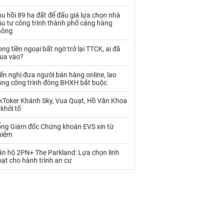
Palladium
Phân bón
u hồi 89 ha đất để đấu giá lựa chọn nhà
Rau - Củ -Quả
Sắt thép
ầu tư công trình thành phố cảng hàng
hông
Sữa
ng tiền ngoại bất ngờ trở lại TTCK, ai đã
ua vào?
Than
Thức ăn chăn nuôi
ến nghị đưa người bán hàng online, lao
ộng công trình đóng BHXH bắt buộc
Thủy hải sản khác
Tôm
ikToker Khánh Sky, Vua Quạt, Hồ Văn Khoa
Vàng
 khởi tố
ổng Giám đốc Chứng khoán EVS xin từ
VLXD khác
Xăng dầu
hiệm
Xi măng - Clynker
ăn hộ 2PN+ The Parkland: Lựa chọn linh
ạt cho hành trình an cư