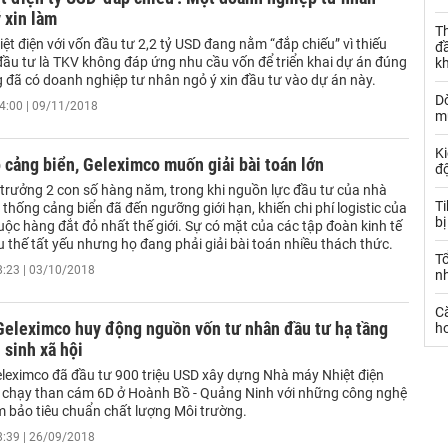
 xin làm
Th
iệt điện với vốn đầu tư 2,2 tỷ USD đang nằm “đắp chiếu” vì thiếu
đ
đầu tư là TKV không đáp ứng nhu cầu vốn để triển khai dự án đúng
k
g đã có doanh nghiệp tư nhân ngỏ ý xin đầu tư vào dự án này.
Dò
4:00 | 09/11/2018
m
Ki
 cảng biển, Geleximco muốn giải bài toán lớn
đ
 trưởng 2 con số hàng năm, trong khi nguồn lực đầu tư của nhà
T
thống cảng biển đã đến ngưỡng giới hạn, khiến chi phí logistic của
bị
ộc hàng đắt đỏ nhất thế giới. Sự có mặt của các tập đoàn kinh tế
u thế tất yếu nhưng họ đang phải giải bài toán nhiều thách thức.
T
8:23 | 03/10/2018
n
C
Geleximco huy động nguồn vốn tư nhân đầu tư hạ tầng
ho
 sinh xã hội
leximco đã đầu tư 900 triệu USD xây dựng Nhà máy Nhiệt điện
chạy than cám 6D ở Hoành Bồ - Quảng Ninh với những công nghệ
ảm bảo tiêu chuẩn chất lượng Môi trường.
8:39 | 26/09/2018