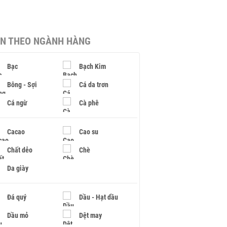
IN THEO NGÀNH HÀNG
Bạc
Bạch Kim
Bông - Sợi
Cá da trơn
Cá ngừ
Cà phê
Cacao
Cao su
Chất dẻo
Chè
Da giày
Đá quý
Dầu - Hạt dầu
Dầu mỏ
Dệt may