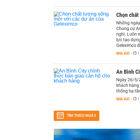
Chọn chất
Những ngày 
Chung cư An
nghi. Luôn 
lực tạo dựn
Geleximco đ
NHÀ ĐẤT
-
1
An Bình Ci
Ngày 26/5/2
khách hàng 
thống hạ tầ
NHÀ ĐẤT
-
1
TÌM THEO NGÀY