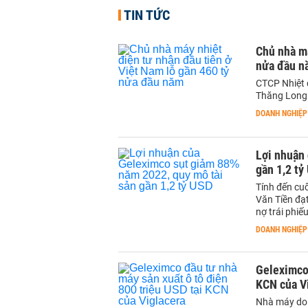
TIN TỨC
Chủ nhà má
nửa đầu n
CTCP Nhiệt 
Thăng Long 
DOANH NGHIỆP
Lợi nhuận
gần 1,2 ty
Tính đến cu
Văn Tiền đạ
nợ trái phiê
DOANH NGHIỆP
Geleximco 
KCN của V
Nhà máy do 