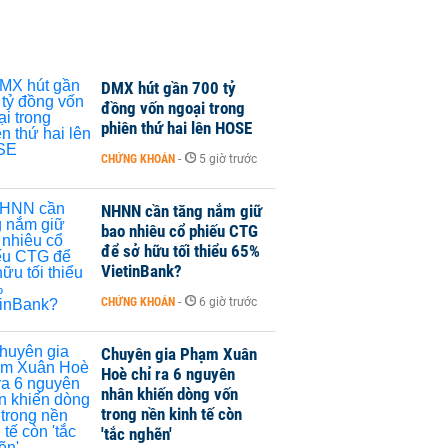
DMX hút gần 700 tỷ
đồng vốn ngoại trong
phiên thứ hai lên HOSE
CHỨNG KHOÁN
-
5 giờ trước
NHNN cần tăng nắm giữ
bao nhiêu cổ phiếu CTG
để sở hữu tối thiểu 65%
VietinBank?
CHỨNG KHOÁN
-
6 giờ trước
Chuyên gia Phạm Xuân
Hoè chỉ ra 6 nguyên
nhân khiến dòng vốn
trong nền kinh tế còn
'tắc nghẽn'