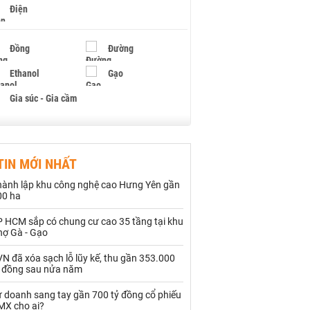
Điện
Đồng
Đường
Ethanol
Gạo
Gia súc - Gia cầm
Giấy
Gỗ
TIN MỚI NHẤT
Hạt điều
Hồ tiêu - Hạt tiêu
hành lập khu công nghệ cao Hưng Yên gần
Khí đốt
00 ha
P HCM sắp có chung cư cao 35 tầng tại khu
Kim loại khác
Mắc ca
hợ Gà - Gạo
Muối
Ngũ cốc
N đã xóa sạch lỗ lũy kế, thu gần 353.000
ỷ đồng sau nửa năm
Nhựa - Hạt nhựa
ự doanh sang tay gần 700 tỷ đồng cổ phiếu
MX cho ai?