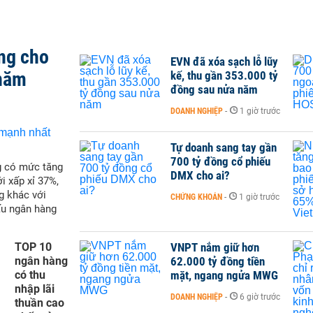
ng cho
EVN đã xóa sạch lỗ lũy
 năm
kế, thu gần 353.000 tỷ
đồng sau nửa năm
DOANH NGHIỆP
-
1 giờ trước
Tự doanh sang tay gần
700 tỷ đồng cổ phiếu
g có mức tăng
DMX cho ai?
i xấp xỉ 37%,
g khác với
CHỨNG KHOÁN
-
1 giờ trước
ấu ngân hàng
TOP 10
VNPT nắm giữ hơn
ngân hàng
62.000 tỷ đồng tiền
có thu
mặt, ngang ngửa MWG
nhập lãi
DOANH NGHIỆP
-
6 giờ trước
thuần cao