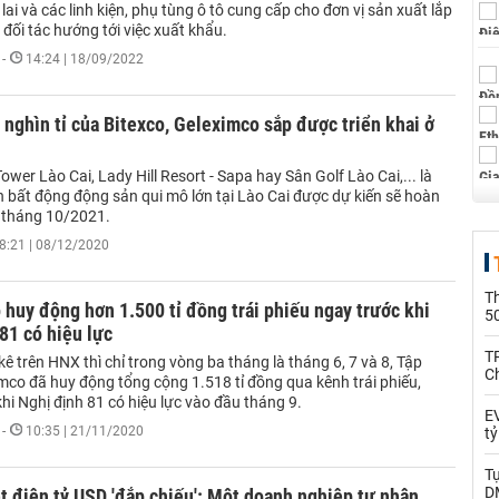
lai và các linh kiện, phụ tùng ô tô cung cấp cho đơn vị sản xuất lắp
c đối tác hướng tới việc xuất khẩu.
-
14:24 | 18/09/2022
 nghìn tỉ của Bitexco, Geleximco sắp được triển khai ở
wer Lào Cai, Lady Hill Resort - Sapa hay Sân Golf Lào Cai,... là
 bất động động sản qui mô lớn tại Lào Cai được dự kiến sẽ hoàn
 tháng 10/2021.
8:21 | 08/12/2020
T
huy động hơn 1.500 tỉ đồng trái phiếu ngay trước khi
5
81 có hiệu lực
T
ê trên HNX thì chỉ trong vòng ba tháng là tháng 6, 7 và 8, Tập
C
mco đã huy động tổng cộng 1.518 tỉ đồng qua kênh trái phiếu,
hi Nghị định 81 có hiệu lực vào đầu tháng 9.
EV
-
10:35 | 21/11/2020
t
T
D
t điện tỷ USD 'đắp chiếu': Một doanh nghiệp tư nhân