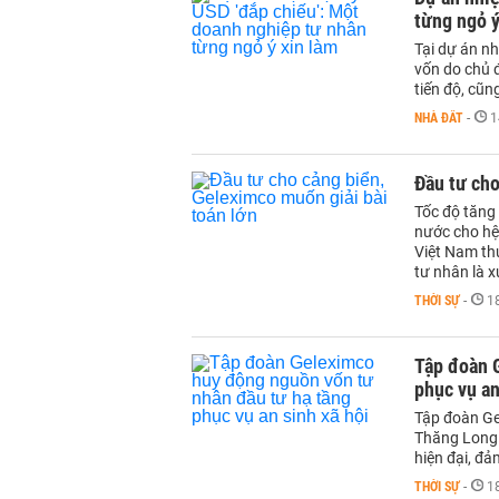
từng ngỏ ý
Tại dự án nh
vốn do chủ 
tiến độ, cũn
NHÀ ĐẤT
-
1
Đầu tư cho
Tốc độ tăng
nước cho hệ 
Việt Nam thu
tư nhân là x
THỜI SỰ
-
1
Tập đoàn 
phục vụ an
Tập đoàn Ge
Thăng Long 
hiện đại, đ
THỜI SỰ
-
1