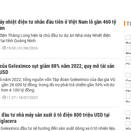
y nhiệt điện tư nhân đầu tiên ở Việt Nam lỗ gần 460 tỷ
T
ăm
điện Thăng Long hiện là chủ đầu tư dự án Nhà máy Nhiệt điện
tại tỉnh Quảng Ninh.
-
19:00 | 01/08/2024
 của Geleximco sụt giảm 88% năm 2022, quy mô tài sản
̉ USD
ối năm 2022, tổng nguồn vốn Tập đoàn Geleximco của đại gia Vũ
t gần 28.000 tỷ đồng, trong đó nợ phải trả chiếm gần 59% với dư
́u hơn 4.100 tỷ đồng.
-
11:27 | 18/07/2023
đầu tư nhà máy sản xuất ô tô điện 800 triệu USD tại
iglacera
Geleximco đầu tư sẽ hướng đến sản xuất dòng xe ô tô nhiên liệu