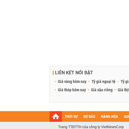
LIÊN KẾT NỔI BẬT
Giá vàng hôm nay
Tỷ giá ngoại tệ
Tỷ gi
Giá thép hôm nay
Giá sầu riêng
Giá thị
THỜI SỰ
DỰ BÁO
HÀNG HÓA
QU
Trang TTĐTTH của công ty VietNewsCorp