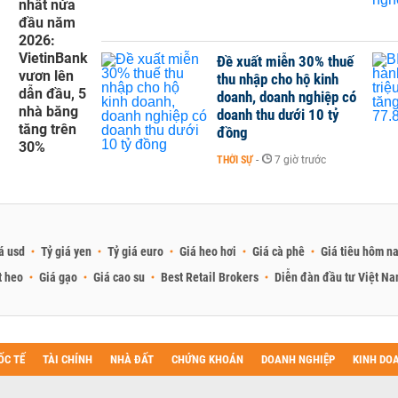
nhất nửa
đầu năm
2026:
VietinBank
Đề xuất miễn 30% thuế
vươn lên
thu nhập cho hộ kinh
dẫn đầu, 5
doanh, doanh nghiệp có
nhà băng
doanh thu dưới 10 tỷ
tăng trên
đồng
30%
THỜI SỰ
-
7 giờ trước
á usd
Tỷ giá yen
Tỷ giá euro
Giá heo hơi
Giá cà phê
Giá tiêu hôm n
t heo
Giá gạo
Giá cao su
Best Retail Brokers
Diễn đàn đầu tư Việt N
ỐC TẾ
TÀI CHÍNH
NHÀ ĐẤT
CHỨNG KHOÁN
DOANH NGHIỆP
KINH DO