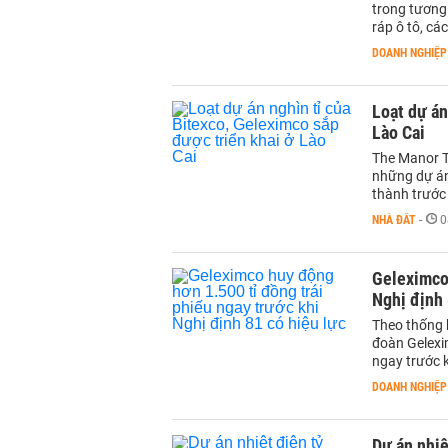
trong tương 
ráp ô tô, cá
DOANH NGHIỆP
Loạt dự án
Lào Cai
The Manor To
những dự án
thành trước
NHÀ ĐẤT
-
0
Geleximco 
Nghị định 
Theo thống k
đoàn Gelexi
ngay trước k
DOANH NGHIỆP
Dự án nhiệ