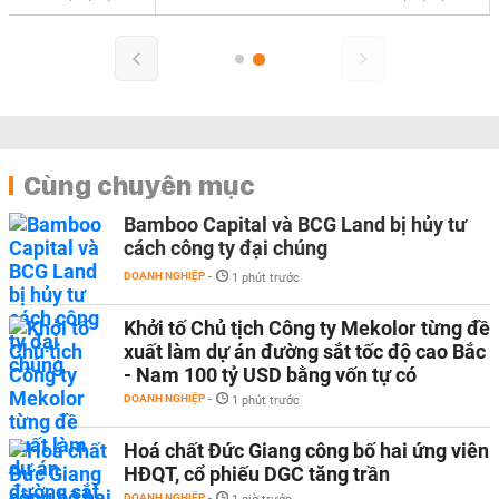
Cùng chuyên mục
Bamboo Capital và BCG Land bị hủy tư
cách công ty đại chúng
DOANH NGHIỆP
-
1 phút trước
Khởi tố Chủ tịch Công ty Mekolor từng đề
xuất làm dự án đường sắt tốc độ cao Bắc
- Nam 100 tỷ USD bằng vốn tự có
DOANH NGHIỆP
-
1 phút trước
Hoá chất Đức Giang công bố hai ứng viên
HĐQT, cổ phiếu DGC tăng trần
DOANH NGHIỆP
-