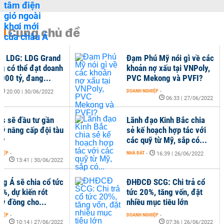
Cùng chủ đề
ch LDG: LDG Grand
Đạm Phú Mỹ nói gì về các
g có thể đạt doanh
khoản nợ xấu tại VNPoly,
.000 tỷ, đang...
PVC Mekong và PVFI?
DOANH NGHIỆP
-
20:00 | 30/06/2022
06:33 | 27/06/2022
s sẽ đầu tư gần
Lãnh đạo Kinh Bắc chia
tỷ nâng cấp đội tàu
sẻ kế hoạch hợp tác với
ay
các quỹ từ Mỹ, sắp có...
HIỆP
-
NHÀ ĐẤT
-
16:39 | 26/06/2022
13:41 | 30/06/2022
ng Á sẽ chia cổ tức
ĐHĐCĐ SCG: Chi trả cổ
0%, dự kiến rót
tức 20%, tăng vốn, đặt
tỷ đồng cho...
nhiều mục tiêu lớn
HIỆP
-
DOANH NGHIỆP
-
10:14 | 27/06/2022
07:36 | 26/06/2022