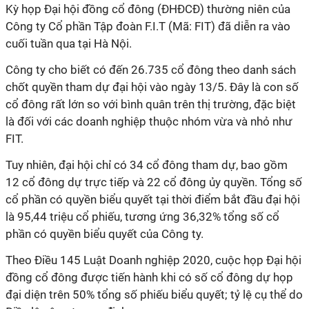
Kỳ họp Đại
hội đồng cổ đông (
ĐHĐCĐ
)
thường niên của
Công
ty Cổ phần Tập đoàn F.I.T
(Mã
: FIT
) đã diễn ra vào
cuối tuần qua tại Hà Nội.
Công ty cho biết có đến 26.735 cổ đông theo danh sách
chốt quyền tham dự đại hội vào ngày 13/5. Đây là con số
cổ đông rất lớn so với bình quân trên thị trường, đặc biệt
là đối với các doanh nghiệp thuộc nhóm vừa và nhỏ như
FIT.
Tuy nhiên, đại hội chỉ có 34 cổ đông tham dự, bao gồm
12 cổ đông dự trực tiếp và 22 cổ đông ủy quyền. Tổng số
cổ phần có quyền biểu quyết tại thời điểm bắt đầu đại hội
là 95,44 triệu cổ phiếu, tương ứng 36,32% tổng số cổ
phần có quyền biểu quyết của Công ty.
Theo Điều 145 Luật Doanh nghiệp 2020, cuộc họp Đại hội
đồng cổ đông được tiến hành khi có số cổ đông dự họp
đại diện trên 50% tổng số phiếu biểu quyết; tỷ lệ cụ thể do