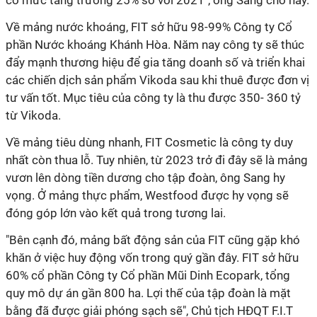
có mức tăng trưởng 25% so với 2021", ông Sang cho hay.
Về mảng nước khoáng, FIT sở hữu 98-99% Công ty Cổ
phần Nước khoáng Khánh Hòa. Năm nay công ty sẽ thúc
đẩy mạnh thương hiệu để gia tăng doanh số và triển khai
các chiến dịch sản phẩm Vikoda sau khi thuê được đơn vị
tư vấn tốt. Mục tiêu của công ty là thu được 350- 360 tỷ
từ Vikoda.
Về mảng tiêu dùng nhanh, FIT Cosmetic là công ty duy
nhất còn thua lỗ. Tuy nhiên, từ 2023 trở đi đây sẽ là mảng
vươn lên dòng tiền dương cho tập đoàn, ông Sang hy
vọng. Ở mảng thực phẩm, Westfood được hy vọng sẽ
đóng góp lớn vào kết quả trong tương lai.
"Bên cạnh đó, mảng bất động sản của FIT cũng gặp khó
khăn ở việc huy động vốn trong quý gần đây. FIT sở hữu
60% cổ phần Công ty Cổ phần Mũi Dinh Ecopark, tổng
quy mô dự án gần 800 ha. Lợi thế của tập đoàn là mặt
bằng đã được giải phóng sạch sẽ", Chủ tịch HĐQT F.I.T