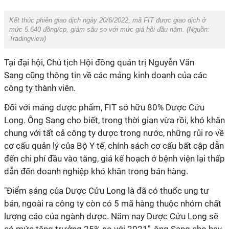
Kết thúc phiên giao dịch ngày 20/6/2022, mã FIT được giao dịch ở
mức 5.640 đồng/cp, giảm sâu so với mức giá hồi đầu năm. (Nguồn:
Tradingview
)
Tại đại hội, Chủ tịch Hội
đồng quản
trị Nguyễn
Văn
Sang
cũng thông tin về các mảng kinh doanh của các
công ty thành viên.
Đối với mảng dược phẩm, FIT sở hữu 80% Dược Cửu
Long. Ông Sang cho biết, trong thời gian vừa rồi, khó khăn
chung với tất cả công ty dược trong nước, những rủi ro về
cơ cấu quản lý của Bộ Y tế, chính sách cơ cấu bất cập dẫn
đến chi phí đầu vào tăng, giá kế hoạch ở bệnh viện lại thấp
dẫn đến doanh nghiệp khó khăn trong bán hàng.
"Điểm sáng của Dược Cửu Long là đã có thuốc ung tư
bán, ngoài ra công ty còn có 5 mã hàng thuộc nhóm chất
lượng cáo của ngành dược. Năm nay Dược Cửu Long sẽ