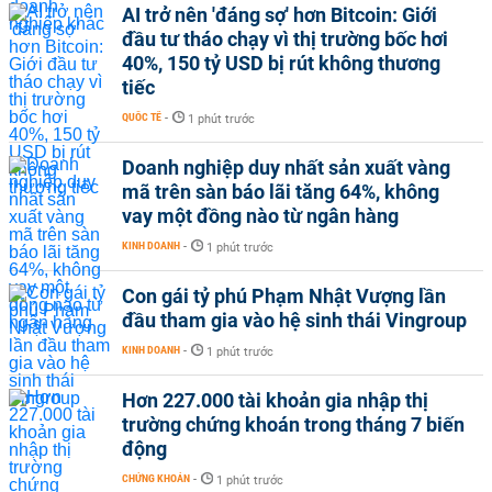
AI trở nên 'đáng sợ' hơn Bitcoin: Giới
đầu tư tháo chạy vì thị trường bốc hơi
40%, 150 tỷ USD bị rút không thương
tiếc
QUỐC TẾ
-
1 phút trước
Doanh nghiệp duy nhất sản xuất vàng
mã trên sàn báo lãi tăng 64%, không
vay một đồng nào từ ngân hàng
KINH DOANH
-
1 phút trước
Con gái tỷ phú Phạm Nhật Vượng lần
đầu tham gia vào hệ sinh thái Vingroup
KINH DOANH
-
1 phút trước
Hơn 227.000 tài khoản gia nhập thị
trường chứng khoán trong tháng 7 biến
động
CHỨNG KHOÁN
-
1 phút trước