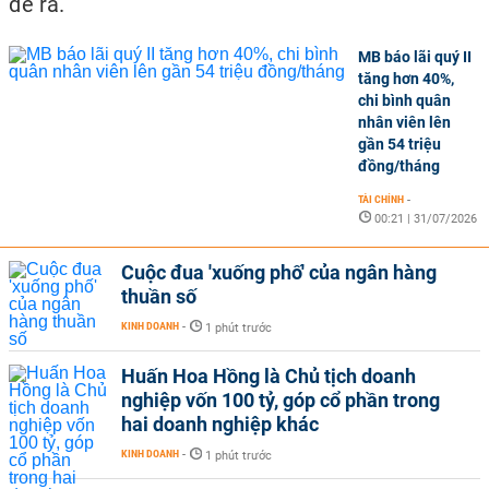
đề ra.
MB báo lãi quý II
tăng hơn 40%,
chi bình quân
nhân viên lên
gần 54 triệu
đồng/tháng
TÀI CHÍNH
-
00:21 | 31/07/2026
Cuộc đua 'xuống phố' của ngân hàng
thuần số
KINH DOANH
-
1 phút trước
Huấn Hoa Hồng là Chủ tịch doanh
nghiệp vốn 100 tỷ, góp cổ phần trong
hai doanh nghiệp khác
KINH DOANH
-
1 phút trước