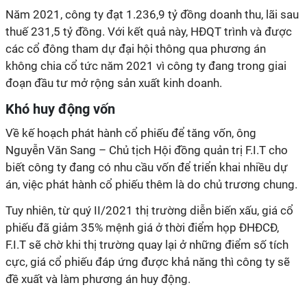
Năm 2021, công ty đạt 1
.236,9
tỷ đồng doanh thu, lãi sau
thuế 231
,5
tỷ đồng
.
Với kết quả này, HĐQT trình và được
các cổ đông tham dự đại hội thông qua phương án
không
chia cổ tức năm 2021 vì công ty đang trong giai
đoạn đầu tư mở rộng sản xuất kinh doanh.
Khó huy động vốn
Về kế hoạch phát hành cổ phiếu để tăng vốn,
ông
Nguyễn
Văn Sang
– Chủ tịch Hội
đồng quản trị
F.I.T
cho
biết công ty đang có nhu cầu vốn để triển khai nhiều dự
án, việc phát hành cổ phiếu thêm là do chủ trương chung.
Tuy nhiên, từ quý II/2021 thị trường diễn biến xấu, giá cổ
phiếu đã giảm 35% mệnh giá ở thời điểm họp ĐHĐCĐ,
F.I.T sẽ chờ khi thị trường quay lại ở những điểm số tích
cực, giá cổ phiếu đáp ứng được khả năng thì công ty sẽ
đề xuất và làm phương án huy động.