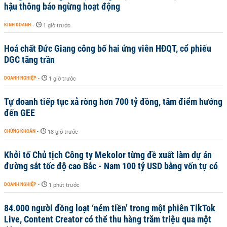
hậu thông báo ngừng hoạt động
KINH DOANH
-
1 giờ trước
Hoá chất Đức Giang công bố hai ứng viên HĐQT, cổ phiếu
DGC tăng trần
DOANH NGHIỆP
-
1 giờ trước
Tự doanh tiếp tục xả ròng hơn 700 tỷ đồng, tâm điểm hướng
đến GEE
CHỨNG KHOÁN
-
18 giờ trước
Khởi tố Chủ tịch Công ty Mekolor từng đề xuất làm dự án
đường sắt tốc độ cao Bắc - Nam 100 tỷ USD bằng vốn tự có
DOANH NGHIỆP
-
1 phút trước
84.000 người đồng loạt ‘ném tiền’ trong một phiên TikTok
Live, Content Creator có thể thu hàng trăm triệu qua một