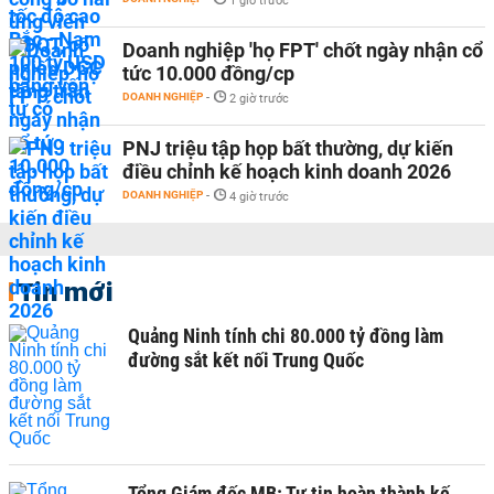
1 giờ trước
Doanh nghiệp 'họ FPT' chốt ngày nhận cổ
tức 10.000 đồng/cp
DOANH NGHIỆP
-
2 giờ trước
PNJ triệu tập họp bất thường, dự kiến
điều chỉnh kế hoạch kinh doanh 2026
DOANH NGHIỆP
-
4 giờ trước
Tin mới
Quảng Ninh tính chi 80.000 tỷ đồng làm
đường sắt kết nối Trung Quốc
Tổng Giám đốc MB: Tự tin hoàn thành kế