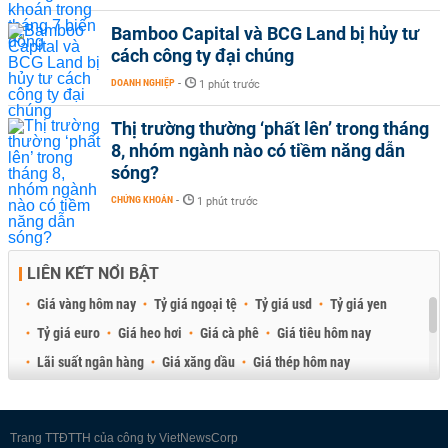
Bamboo Capital và BCG Land bị hủy tư
cách công ty đại chúng
DOANH NGHIỆP
-
1 phút trước
Thị trường thường ‘phất lên’ trong tháng
8, nhóm ngành nào có tiềm năng dẫn
sóng?
CHỨNG KHOÁN
-
1 phút trước
LIÊN KẾT NỔI BẬT
Giá vàng hôm nay
Tỷ giá ngoại tệ
Tỷ giá usd
Tỷ giá yen
Tỷ giá euro
Giá heo hơi
Giá cà phê
Giá tiêu hôm nay
Lãi suất ngân hàng
Giá xăng dầu
Giá thép hôm nay
Giá sầu riêng
Giá thịt heo
Giá gạo
Giá cao su
Best Retail Brokers
Diễn đàn đầu tư Việt Nam 2026
Trang TTĐTTH của công ty VietNewsCorp