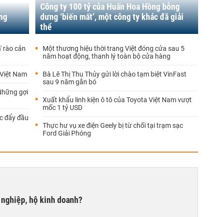
Công ty 100 tỷ của Huấn Hoa Hồng bỗng
ng
dưng ‘biến mất’, một công ty khác đã giải
thể
' rào cản
Một thương hiệu thời trang Việt đóng cửa sau 5
năm hoạt động, thanh lý toàn bộ cửa hàng
 Việt Nam
Bà Lê Thị Thu Thủy gửi lời chào tạm biệt VinFast
sau 9 năm gắn bó
 Những gợi
Xuất khẩu linh kiện ô tô của Toyota Việt Nam vượt
mốc 1 tỷ USD
úc đẩy đầu
Thực hư vụ xe điện Geely bị từ chối tại trạm sạc
Ford Giải Phóng
 nghiệp, hộ kinh doanh?