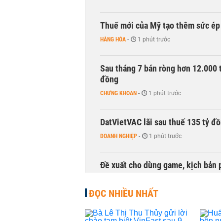
Thuế mới của Mỹ tạo thêm sức ép 
HÀNG HÓA
-
1 phút trước
Sau tháng 7 bán ròng hơn 12.000 
đồng
CHỨNG KHOÁN
-
1 phút trước
DatVietVAC lãi sau thuế 135 tỷ đ
DOANH NGHIỆP
-
1 phút trước
Đề xuất cho dùng game, kịch bản 
TÀI CHÍNH
-
1 phút trước
ĐỌC NHIỀU NHẤT
Chủ tịch HĐQT Khoáng sản Hưng Th