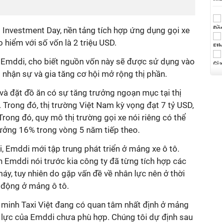
l Investment Day, nền tảng tích hợp ứng dụng gọi xe
hiểm với số vốn là 2 triệu USD.
ừ
Emddi
, cho biết nguồn vốn này sẽ được sử dụng vào
nhận sự và gia tăng cơ hội mở rộng thị phần.
e và đặt đồ ăn có sự tăng trưởng ngoạn mục tại thị
Trong đó, thị trường Việt Nam kỳ vọng đạt 7 tỷ USD,
Trong đó, quy mô thị trường gọi xe nói riêng có thể
trưởng 16% trong vòng 5 năm tiếp theo.
i,
Emddi
mới tập trung phát triển ở mảng xe ô tô.
ện
Emddi
nói trước kia công ty đã từng tích hợp các
y, tuy nhiên do gặp vấn đề về nhân lực nên ở thời
 động ở mảng ô tô.
ên minh Taxi Việt đang có quan tâm nhất định ở mảng
 lực của
Emddi
chưa phù hợp. Chúng tôi dự định sau