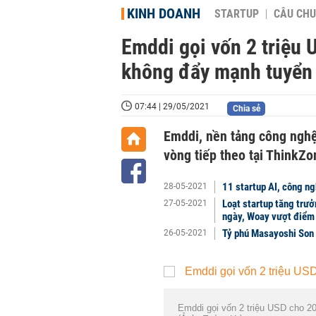
KINH DOANH
STARTUP
CÂU CHU
Emddi gọi vốn 2 triệu 
không đẩy mạnh tuyển 
07:44 | 29/05/2021
Chia sẻ
Emddi, nền tảng công nghệ
vòng tiếp theo tại ThinkZon
11 startup AI, công n
28-05-2021
Loạt startup tăng trưở
27-05-2021
ngày, Woay vượt điểm
Tỷ phú Masayoshi Son 
26-05-2021
Emddi gọi vốn 2 triệu USD cho 2