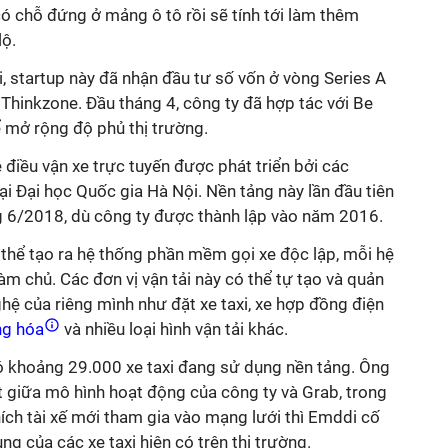
 có chỗ đứng ở mảng ô tô rồi sẽ tính tới làm thêm
lộ.
, startup này đã nhận đầu tư số vốn ở vòng Series A
Thinkzone. Đầu tháng 4, công ty đã hợp tác với Be
ể mở rộng độ phủ thị trường.
điều vận xe trực tuyến được phát triển bởi các
ại Đại học Quốc gia Hà Nội. Nền tảng này lần đầu tiên
 6/2018, dù công ty được thành lập vào năm 2016.
ó thể tạo ra hệ thống phần mềm gọi xe độc lập, mỗi hệ
àm chủ. Các đơn vị vận tải này có thể tự tạo và quản
ghệ của riêng mình như đặt xe taxi, xe hợp đồng điện
ng hóa
và nhiều loại hình vận tải khác.
có khoảng 29.000 xe taxi đang sử dụng nền tảng. Ông
t giữa mô hình hoạt động của công ty và Grab, trong
hích tài xế mới tham gia vào mạng lưới thì Emddi cố
ng của các xe taxi hiện có trên thị trường.