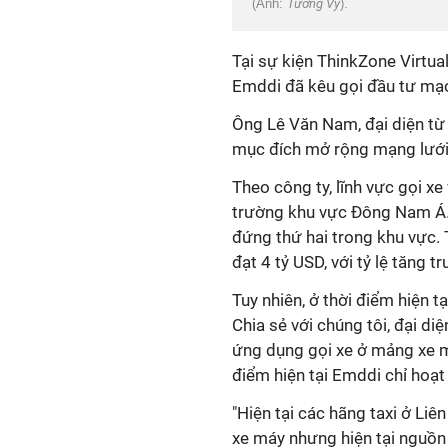
(Ảnh:
Tường Vy
).
Tại sự kiện ThinkZone Virtua
Emddi
đã kêu gọi đầu tư mạo 
Ông Lê Văn Nam, đại diện t
mục đích mở rộng mạng lưới 
Theo
công ty
, lĩnh vực gọi x
trường khu vực Đông Nam Á. 
đứng thứ hai trong khu vực. 
đạt 4 tỷ USD, với tỷ lệ tăng 
Tuy nhiên, ở thời điểm hiện tạ
Chia sẻ với chúng tôi, đại di
ứng dụng gọi xe ở mảng xe má
điểm hiện tại
Emddi
chỉ hoạt
"Hiện tại các hãng taxi ở Li
xe máy nhưng hiện tại nguồn