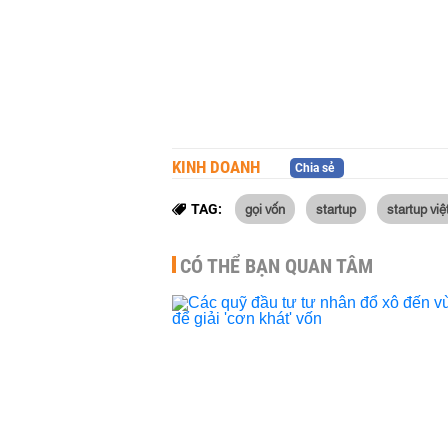
KINH DOANH
Chia sẻ
gọi vốn
startup
startup việ
TAG:
CÓ THỂ BẠN QUAN TÂM