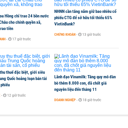
NHNN cần tăng nắm giữ bao nhiêu cổ
oa Hồng chỉ trao 24 bồn nước
bỗng dưng ‘biến mất’, một công ty khác đã giải thể
phiếu CTG để sở hữu tối thiểu 65%
 Châu cho chính quyền xã,
VietinBank?
rao tiền
CHỨNG KHOÁN
-
13 giờ trước
OANH
-
17 giờ trước
 chấm dứt hoạt động
 thu thuế đặc biệt, giới siêu
Lãnh đạo Vinamilk: Tăng quy mô đàn
ung Quốc hoảng loạn bán tài
bò thêm 8.000 con, đã chốt giá
 phiếu
nguyên liệu đến tháng 11
Ế
-
12 giờ trước
DOANH NGHIỆP
-
18 giờ trước