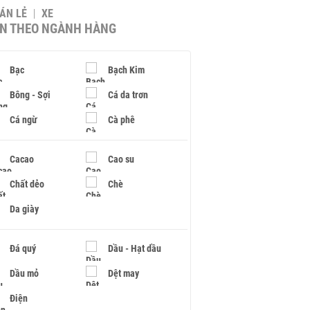
BÁN LẺ
XE
IN THEO NGÀNH HÀNG
Bạc
Bạch Kim
Bông - Sợi
Cá da trơn
Cá ngừ
Cà phê
Cacao
Cao su
Chất dẻo
Chè
Da giày
Đá quý
Dầu - Hạt dầu
Dầu mỏ
Dệt may
Điện