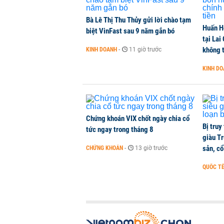
DOANH NGHIỆP
-
1 phút trước
Bà Lê Thị Thu Thủy gửi lời chào tạm
Huấn H
Công ty 100 tỷ của Huấn Hoa Hồng 
biệt VinFast sau 9 năm gắn bó
tại Lai
KINH DOANH
-
1 phút trước
không t
KINH DOANH
-
11 giờ trước
KINH D
Dự án Sheraton Phú Quốc bị buộc
NHÀ ĐẤT
-
1 phút trước
Chứng khoán VIX chốt ngày chia cổ
Bị truy
tức ngay trong tháng 8
giàu Tr
sản, cổ
CHỨNG KHOÁN
-
13 giờ trước
QUỐC T