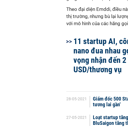
Theo đại diện Emddi, điều nà
thị trường, nhưng bù lại lượ
với mô hình của các hãng gọ
11 startup AI, c
nano đua nhau gọ
vọng nhận đến 2 
USD/thương vụ
Giám đốc 500 Sta
28-05-2021
tương lai gần'
Loạt startup tăn
27-05-2021
BluSaigon tăng t