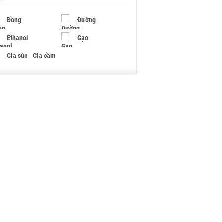
Đồng
Đường
Ethanol
Gạo
Gia súc - Gia cầm
Giấy
Gỗ
Hạt điều
Hồ tiêu - Hạt tiêu
Khí đốt
Kim loại khác
Mắc ca
Muối
Ngũ cốc
Nhựa - Hạt nhựa
Palladium
Phân bón