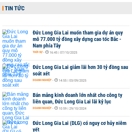
TIN TỨC
Đức Long Gia Lai muốn tham gia dự án quy
mô 77.000 tỷ đồng xây dựng cao tốc Bắc -
Nam phía Tây
THỜI SỰ
-
16:45 | 07/10/2025
Đức Long Gia Lai giảm lãi hơn 30 tỷ đồng sau
soát xét
DOANH NGHIỆP
-
14:55 | 03/09/2025
Bán mảng kinh doanh lớn nhất cho công ty
liên quan, Đức Long Gia Lai lãi kỷ lục
DOANH NGHIỆP
-
10:59 | 29/10/2024
Đức Long Gia Lai (DLG) có nguy cơ hủy niêm
yết