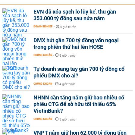
EVN đã xóa sạch lỗ lũy kế, thu gần
353.000 tỷ đồng sau nửa năm
DOANH NGHIỆP
-
4 giờ trước
DMX hút gần 700 tỷ đồng vốn ngoại
trong phiên thứ hai lên HOSE
CHỨNG KHOÁN
-
8 giờ trước
Tự doanh sang tay gần 700 tỷ đồng cổ
phiếu DMX cho ai?
CHỨNG KHOÁN
-
4 giờ trước
NHNN cần tăng nắm giữ bao nhiêu cổ
phiếu CTG để sở hữu tối thiểu 65%
VietinBank?
CHỨNG KHOÁN
-
8 giờ trước
VNPT nắm giữ hơn 62.000 tỷ đồng tiền