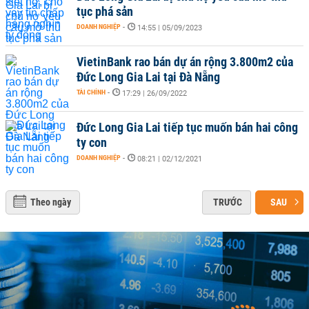
tục phá sản
DOANH NGHIỆP
-
14:55 | 05/09/2023
VietinBank rao bán dự án rộng 3.800m2 của
Đức Long Gia Lai tại Đà Nẵng
TÀI CHÍNH
-
17:29 | 26/09/2022
Đức Long Gia Lai tiếp tục muốn bán hai công
ty con
DOANH NGHIỆP
-
08:21 | 02/12/2021
Theo ngày
TRƯỚC
SAU