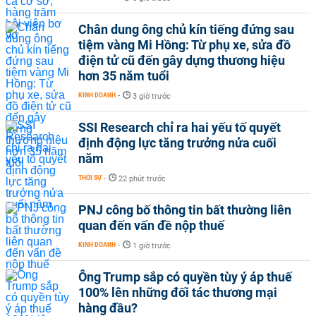
Chân dung ông chủ kín tiếng đứng sau
tiệm vàng Mi Hồng: Từ phụ xe, sửa đồ
điện tử cũ đến gây dựng thương hiệu
hơn 35 năm tuổi
KINH DOANH
-
3 giờ trước
SSI Research chỉ ra hai yếu tố quyết
định động lực tăng trưởng nửa cuối
năm
THỜI SỰ
-
22 phút trước
PNJ công bố thông tin bất thường liên
quan đến vấn đề nộp thuế
KINH DOANH
-
1 giờ trước
Ông Trump sắp có quyền tùy ý áp thuế
100% lên những đối tác thương mại
hàng đầu?