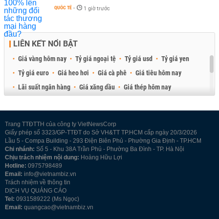
QUỐC TẾ
-
1 giờ trước
LIÊN KẾT NỔI BẬT
Giá vàng hôm nay
Tỷ giá ngoại tệ
Tỷ giá usd
Tỷ giá yen
Tỷ giá euro
Giá heo hơi
Giá cà phê
Giá tiêu hôm nay
Lãi suất ngân hàng
Giá xăng dầu
Giá thép hôm nay
Giá sầu riêng
Giá thịt heo
Giá gạo
Giá cao su
Best Retail Brokers
Diễn đàn đầu tư Việt Nam 2026
Trang TTĐTTH của công ty VietNewsCorp
Giấy phép số 3323/GP-TTĐT do Sở VH&TT TP.HCM cấp ngày 20/3/2026
Lầu 5 - Compa Building - 293 Điện Biên Phủ - Phường Gia Định - TP.HCM
Chi nhánh:
Số 5 - Khu 38A Trần Phú - Phường Ba Đình - TP. Hà Nội
Chịu trách nhiệm nội dung:
Hoàng Hữu Lợi
Hotline:
0975798489
Email:
info@vietnambiz.vn
Trách nhiệm về thông tin
DỊCH VỤ QUẢNG CÁO
Tel:
0931589222 (Ms Ngọc)
Email:
quangcao@vietnambiz.vn