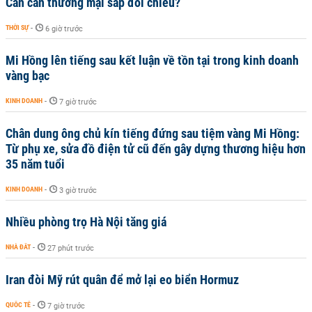
Cán cân thương mại sắp đổi chiều?
THỜI SỰ
-
6 giờ trước
Mi Hồng lên tiếng sau kết luận về tồn tại trong kinh doanh
vàng bạc
KINH DOANH
-
7 giờ trước
Chân dung ông chủ kín tiếng đứng sau tiệm vàng Mi Hồng:
Từ phụ xe, sửa đồ điện tử cũ đến gây dựng thương hiệu hơn
35 năm tuổi
KINH DOANH
-
3 giờ trước
Nhiều phòng trọ Hà Nội tăng giá
NHÀ ĐẤT
-
27 phút trước
Iran đòi Mỹ rút quân để mở lại eo biển Hormuz
QUỐC TẾ
-
7 giờ trước