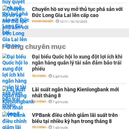
Chuyển hồ sơ vụ mở thủ tục phá sản với
Đức Long Gia Lai lên cấp cao
DOANH NGHIỆP
-
10:11 | 16/10/2023
Cùng chuyên mục
Đại biểu Quốc hội lo xung đột lợi ích khi
ngân hàng quản lý tài sản đảm bảo trái
phiếu
TÀI CHÍNH
-
2 giờ trước
Lãi suất ngân hàng Kienlongbank mới
nhất tháng 8
TÀI CHÍNH
-
7 giờ trước
VPBank điều chỉnh giảm lãi suất trên
biểu tại nhiều kỳ hạn trong tháng 8
TÀI CHÍNH
-
7 giờ trước