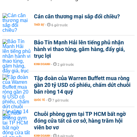
Cán cân thương mại sắp đổi chiều?
THỜI SỰ
-
6 giờ trước
Bảo Tín Mạnh Hải lên tiếng phủ nhận
hành vi thao túng, găm hàng, đẩy giá,
trục lợi
KINH DOANH
-
2 giờ trước
Tập đoàn của Warren Buffett mua ròng
gần 20 tỷ USD cổ phiếu, chấm dứt chuỗi
bán ròng 14 quý
QUỐC TẾ
-
7 giờ trước
Chuỗi phòng gym tại TP HCM bất ngờ
đóng cửa tất cả cơ sở, hàng trăm hội
viên bơ vơ
KINH DOANH
-
8 giờ trước