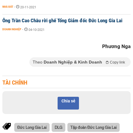
NHÀ ĐẤT
-
20-11-2021
Ông Trần Cao Châu rời ghế Tổng Giám đốc Đức Long Gia Lai
DOANH NGHIỆP
-
04-10-2021
Phương Nga
Theo
Doanh Nghiệp & Kinh Doanh
Copy link
TÀI CHÍNH
Chia sẻ
Đức Long Gia Lai
DLG
Tập đoàn Đức Long Gia Lai