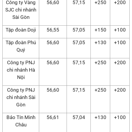
Công ty Vàng
56,60
57,15
+250
+200
SJC chi nhánh
Sài Gòn
Tập đoàn Doji
56,55
57,05
+150
+100
Tập đoàn Phú
56,60
57,05
+130
+100
Quý
Công ty PNJ
56,60
57,15
+250
+200
chi nhánh Hà
Nội
Công ty PNJ
56,60
57,15
+250
+200
chi nhánh Sài
Gòn
Bảo Tín Minh
56,61
57,04
+130
+100
Châu