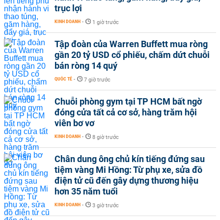
trục lợi
KINH DOANH
-
1 giờ trước
Tập đoàn của Warren Buffett mua ròng
gần 20 tỷ USD cổ phiếu, chấm dứt chuỗi
bán ròng 14 quý
QUỐC TẾ
-
7 giờ trước
Chuỗi phòng gym tại TP HCM bất ngờ
đóng cửa tất cả cơ sở, hàng trăm hội
viên bơ vơ
KINH DOANH
-
8 giờ trước
Chân dung ông chủ kín tiếng đứng sau
tiệm vàng Mi Hồng: Từ phụ xe, sửa đồ
điện tử cũ đến gây dựng thương hiệu
hơn 35 năm tuổi
KINH DOANH
-
3 giờ trước