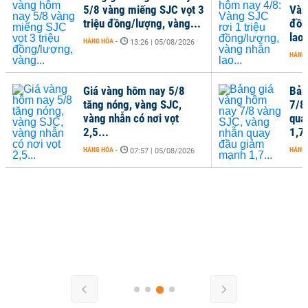
5/8 vàng miếng SJC vọt 3
Vàn
triệu đồng/lượng, vàng...
đồn
lao.
HÀNG HÓA
-
13:26 | 05/08/2026
HÀNG
Giá vàng hôm nay 5/8
Bản
tăng nóng, vàng SJC,
7/8
vàng nhẫn có nơi vọt
qua
2,5...
1,7.
HÀNG HÓA
-
HÀNG
07:57 | 05/08/2026