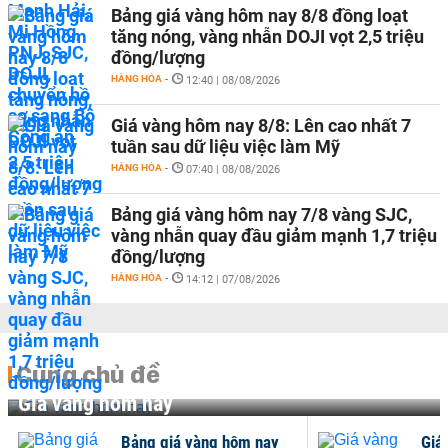
Bảng giá vàng hôm nay 8/8 đồng loạt
tăng nóng, vàng nhẫn DOJI vọt 2,5 triệu
đồng/lượng
HÀNG HÓA
-
12:40 | 08/08/2026
Giá vàng hôm nay 8/8: Lên cao nhất 7
tuần sau dữ liệu việc làm Mỹ
HÀNG HÓA
-
07:40 | 08/08/2026
Bảng giá vàng hôm nay 7/8 vàng SJC,
vàng nhẫn quay đầu giảm mạnh 1,7 triệu
đồng/lượng
HÀNG HÓA
-
14:12 | 07/08/2026
Cùng chủ đề
Giá vàng hôm nay
Bảng giá vàng hôm nay
Giá