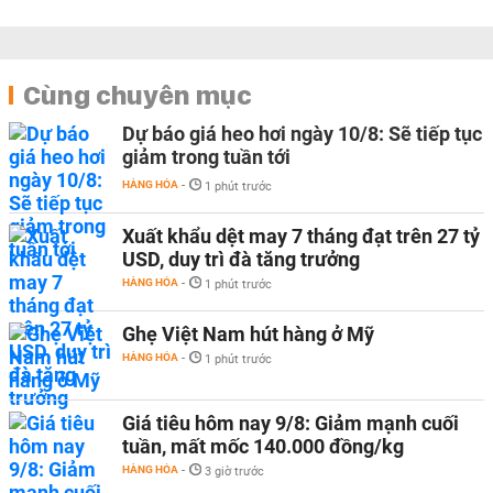
Cùng chuyên mục
Dự báo giá heo hơi ngày 10/8: Sẽ tiếp tục
giảm trong tuần tới
HÀNG HÓA
-
1 phút trước
Xuất khẩu dệt may 7 tháng đạt trên 27 tỷ
USD, duy trì đà tăng trưởng
HÀNG HÓA
-
1 phút trước
Ghẹ Việt Nam hút hàng ở Mỹ
HÀNG HÓA
-
1 phút trước
Giá tiêu hôm nay 9/8: Giảm mạnh cuối
tuần, mất mốc 140.000 đồng/kg
HÀNG HÓA
-
3 giờ trước