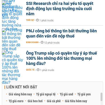
SSI Research chỉ ra hai yếu tố quyết
định động lực tăng trưởng nửa cuối
năm
THỜI SỰ
-
1 phút trước
PNJ công bố thông tin bất thường liên
quan đến vấn đề nộp thuế
KINH DOANH
-
12 phút trước
Ông Trump sắp có quyền tùy ý áp thuế
100% lên những đối tác thương mại
hàng đầu?
QUỐC TẾ
-
1 phút trước
LIÊN KẾT NỔI BẬT
Giá vàng hôm nay
Tỷ giá ngoại tệ
Tỷ giá usd
Tỷ giá yen
Tỷ giá euro
Giá heo hơi
Giá cà phê
Giá tiêu hôm nay