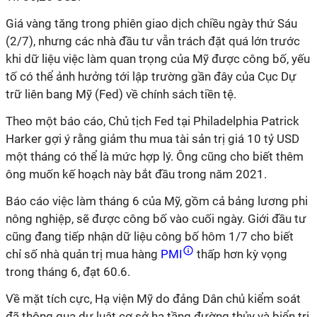
Giá vàng tăng trong phiên giao dịch chiều ngày thứ Sáu
(2/7), nhưng các nhà đầu tư vẫn trách đặt quá lớn trước
khi dữ liệu việc làm quan trọng của Mỹ được công bố, yếu
tố có thể ảnh hưởng tới lập trường gần đây của Cục Dự
trữ liên bang Mỹ (Fed) về chính sách tiền tệ.
Theo một báo cáo, Chủ tịch Fed tại Philadelphia Patrick
Harker gợi ý rằng giảm thu mua tài sản trị giá 10 tỷ USD
một tháng có thể là mức hợp lý. Ông cũng cho biết thêm
ông muốn kế hoạch này bắt đầu trong năm 2021.
Báo cáo việc làm tháng 6 của Mỹ, gồm cả bảng lương phi
nông nghiệp, sẽ được công bố vào cuối ngày. Giới đầu tư
cũng đang tiếp nhận dữ liệu công bố hôm 1/7 cho biết
chỉ số nhà quản trị mua hàng
PMI
thấp hơn kỳ vọng
trong tháng 6, đạt 60.6.
Về mặt tích cực, Hạ viện Mỹ do đảng Dân chủ kiểm soát
đã thông qua dự luật cơ sở hạ tầng đường thủy và biển trị