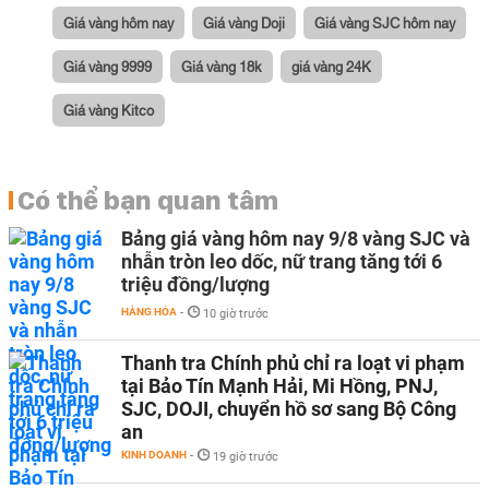
Giá vàng hôm nay
Giá vàng Doji
Giá vàng SJC hôm nay
Giá vàng 9999
Giá vàng 18k
giá vàng 24K
Giá vàng Kitco
Có thể bạn quan tâm
Bảng giá vàng hôm nay 9/8 vàng SJC và
nhẫn tròn leo dốc, nữ trang tăng tới 6
triệu đồng/lượng
HÀNG HÓA
-
10 giờ trước
Thanh tra Chính phủ chỉ ra loạt vi phạm
tại Bảo Tín Mạnh Hải, Mi Hồng, PNJ,
SJC, DOJI, chuyển hồ sơ sang Bộ Công
an
KINH DOANH
-
19 giờ trước