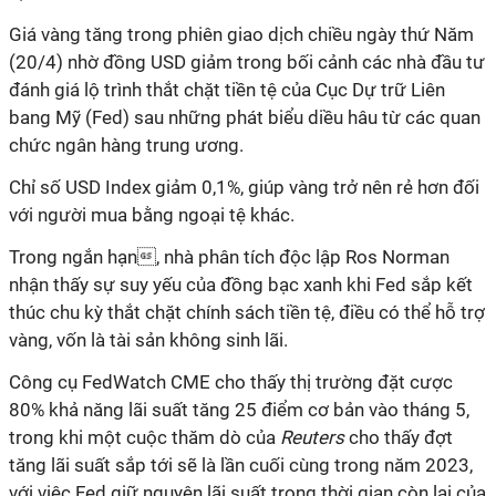
Giá vàng tăng trong phiên giao dịch chiều ngày thứ Năm
(20/4) nhờ đồng USD giảm trong bối cảnh các nhà đầu tư
đánh giá lộ trình thắt chặt tiền tệ của Cục Dự trữ Liên
bang Mỹ (Fed) sau những phát biểu diều hâu từ các quan
chức ngân hàng trung ương.
Chỉ số USD Index giảm 0,1%, giúp vàng trở nên rẻ hơn đối
với người mua bằng ngoại tệ khác.
Trong ngắn hạn, nhà phân tích độc lập Ros Norman
nhận thấy sự suy yếu của đồng bạc xanh khi Fed sắp kết
thúc chu kỳ thắt chặt chính sách tiền tệ, điều có thể hỗ trợ
vàng, vốn là tài sản không sinh lãi.
Công cụ FedWatch CME cho thấy thị trường đặt cược
80% khả năng lãi suất tăng 25 điểm cơ bản vào tháng 5,
trong khi một cuộc thăm dò của
Reuters
cho thấy đợt
tăng lãi suất sắp tới sẽ là lần cuối cùng trong năm 2023,
với việc Fed giữ nguyên lãi suất trong thời gian còn lại của