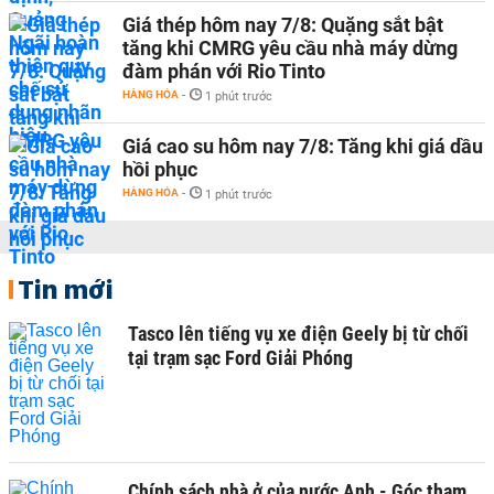
Giá thép hôm nay 7/8: Quặng sắt bật
tăng khi CMRG yêu cầu nhà máy dừng
đàm phán với Rio Tinto
HÀNG HÓA
-
1 phút trước
Giá cao su hôm nay 7/8: Tăng khi giá dầu
hồi phục
HÀNG HÓA
-
1 phút trước
Tin mới
Tasco lên tiếng vụ xe điện Geely bị từ chối
tại trạm sạc Ford Giải Phóng
Chính sách nhà ở của nước Anh - Góc tham