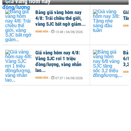
Giá vàng hôm nay
Bảng giá vàng hôm nay
Giá
4/8: Trái chiều thế giới,
Tăn
vàng SJC bất ngờ giảm...
HÀNG
HÀNG HÓA
-
13:48 | 04/08/2026
Giá vàng hôm nay 4/8:
Bản
Vàng SJC rơi 1 triệu
6/8
đồng/lượng, vàng nhẫn
3,2 
lao...
HÀNG
HÀNG HÓA
-
07:37 | 04/08/2026