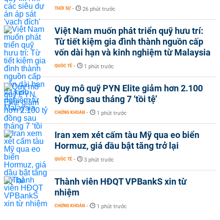
THỜI SỰ
-
26 phút trước
Việt Nam muốn phát triển quỹ hưu trí:
Từ tiết kiệm gia đình thành nguồn cấp
vốn dài hạn và kinh nghiệm từ Malaysia
QUỐC TẾ
-
1 phút trước
Quy mô quỹ PYN Elite giảm hơn 2.100
tỷ đồng sau tháng 7 ‘tồi tệ’
CHỨNG KHOÁN
-
1 phút trước
Iran xem xét cấm tàu Mỹ qua eo biển
Hormuz, giá dầu bật tăng trở lại
QUỐC TẾ
-
3 phút trước
Thành viên HĐQT VPBankS xin từ
nhiệm
CHỨNG KHOÁN
-
1 phút trước