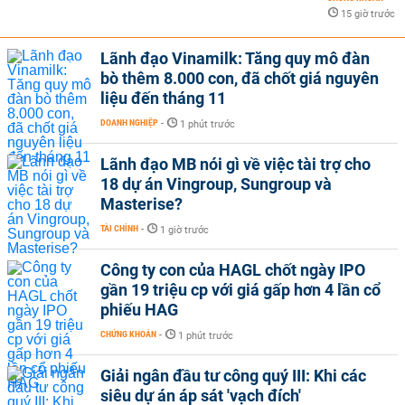
15 giờ trước
Lãnh đạo Vinamilk: Tăng quy mô đàn
bò thêm 8.000 con, đã chốt giá nguyên
liệu đến tháng 11
DOANH NGHIỆP
-
1 phút trước
Lãnh đạo MB nói gì về việc tài trợ cho
18 dự án Vingroup, Sungroup và
Masterise?
TÀI CHÍNH
-
1 giờ trước
Công ty con của HAGL chốt ngày IPO
gần 19 triệu cp với giá gấp hơn 4 lần cổ
phiếu HAG
CHỨNG KHOÁN
-
1 phút trước
Giải ngân đầu tư công quý III: Khi các
siêu dự án áp sát 'vạch đích'