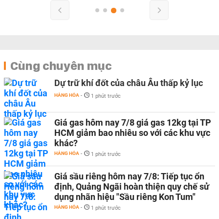
Cùng chuyên mục
Dự trữ khí đốt của châu Âu thấp kỷ lục
HÀNG HÓA
-
1 phút trước
Giá gas hôm nay 7/8 giá gas 12kg tại TP
HCM giảm bao nhiêu so với các khu vực
khác?
HÀNG HÓA
-
1 phút trước
Giá sầu riêng hôm nay 7/8: Tiếp tục ổn
định, Quảng Ngãi hoàn thiện quy chế sử
dụng nhãn hiệu "Sầu riêng Kon Tum"
HÀNG HÓA
-
1 phút trước