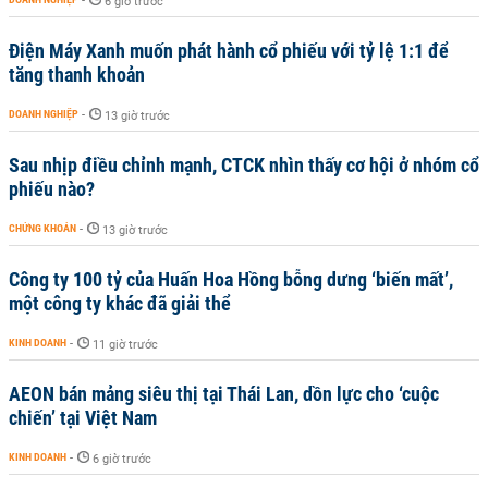
-
6 giờ trước
Điện Máy Xanh muốn phát hành cổ phiếu với tỷ lệ 1:1 để
tăng thanh khoản
DOANH NGHIỆP
-
13 giờ trước
Sau nhịp điều chỉnh mạnh, CTCK nhìn thấy cơ hội ở nhóm cổ
phiếu nào?
CHỨNG KHOÁN
-
13 giờ trước
Công ty 100 tỷ của Huấn Hoa Hồng bỗng dưng ‘biến mất’,
một công ty khác đã giải thể
KINH DOANH
-
11 giờ trước
AEON bán mảng siêu thị tại Thái Lan, dồn lực cho ‘cuộc
chiến’ tại Việt Nam
KINH DOANH
-
6 giờ trước