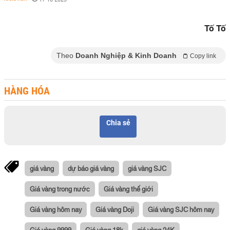
Tố Tố
Theo
Doanh Nghiệp & Kinh Doanh
Copy link
HÀNG HÓA
Chia sẻ
giá vàng
dự báo giá vàng
giá vàng SJC
Giá vàng trong nước
Giá vàng thế giới
Giá vàng hôm nay
Giá vàng Doji
Giá vàng SJC hôm nay
Giá vàng 9999
Giá vàng 18k
giá vàng 24K