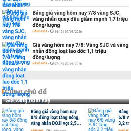
Bảng giá vàng hôm nay 7/8 vàng SJC,
vàng nhẫn quay đầu giảm mạnh 1,7 triệu
đồng/lượng
HÀNG HÓA
-
14:12 | 07/08/2026
Giá vàng hôm nay 7/8: Vàng SJC và vàng
nhẫn đồng loạt lao dốc 1,1 triệu
đồng/lượng
HÀNG HÓA
-
07:13 | 07/08/2026
Cùng chủ đề
Giá vàng hôm nay
giá vàng hôm nay
Bảng giá vàng hôm nay
ng loạt tăng nóng,
6/8 vàng SJC tăng sốc
hẫn DOJI vọt 2,5...
3,2 triệu đồng/lượng,...
-
HÀNG HÓA
-