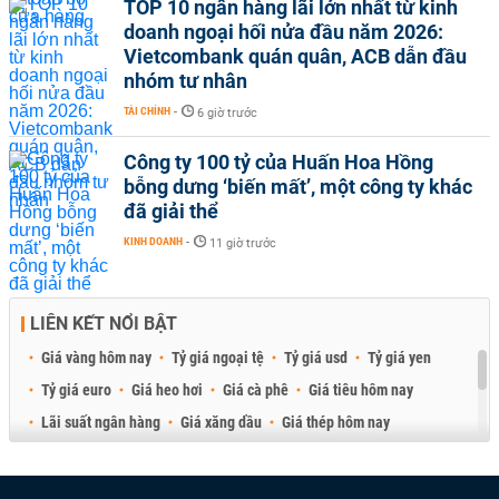
TOP 10 ngân hàng lãi lớn nhất từ kinh
doanh ngoại hối nửa đầu năm 2026:
Vietcombank quán quân, ACB dẫn đầu
nhóm tư nhân
TÀI CHÍNH
-
6 giờ trước
Công ty 100 tỷ của Huấn Hoa Hồng
bỗng dưng ‘biến mất’, một công ty khác
đã giải thể
KINH DOANH
-
11 giờ trước
LIÊN KẾT NỔI BẬT
Giá vàng hôm nay
Tỷ giá ngoại tệ
Tỷ giá usd
Tỷ giá yen
Tỷ giá euro
Giá heo hơi
Giá cà phê
Giá tiêu hôm nay
Lãi suất ngân hàng
Giá xăng dầu
Giá thép hôm nay
Giá sầu riêng
Giá thịt heo
Giá gạo
Giá cao su
Best Retail Brokers
Diễn đàn đầu tư Việt Nam 2026