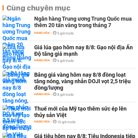
Cùng chuyên mục
Ngân hàng Trung ương Trung Quốc mua
thêm 20 tấn vàng trong tháng 7
HÀNG HÓA
-
5 giờ trước
Giá lúa gạo hôm nay 8/8: Gạo nội địa Ấn
Độ tăng giá mạnh
HÀNG HÓA
-
6 giờ trước
Bảng giá vàng hôm nay 8/8 đồng loạt
tăng nóng, vàng nhẫn DOJI vọt 2,5 triệu
đồng/lượng
HÀNG HÓA
-
8 giờ trước
Thuế mới của Mỹ tạo thêm sức ép lên
thủy sản Việt
HÀNG HÓA
-
10 giờ trước
Giá tiêu hôm nay 8/8: Tiêu Indonesia tiếp