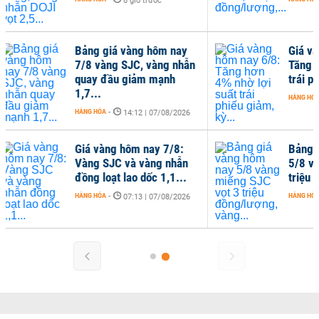
8 giờ trước
13:48 | 06/08/2026
giá vàng hôm nay
Giá vàng hôm nay 6/8:
ng SJC, vàng nhẫn
Tăng hơn 4% nhờ lợi suất
đầu giảm mạnh
trái phiếu giảm, kỳ...
HÀNG HÓA
-
07:10 | 06/08/2026
-
14:12 | 07/08/2026
ng hôm nay 7/8:
Bảng giá vàng hôm nay
SJC và vàng nhẫn
5/8 vàng miếng SJC vọt 3
oạt lao dốc 1,1...
triệu đồng/lượng, vàng...
-
HÀNG HÓA
-
07:13 | 07/08/2026
13:26 | 05/08/2026