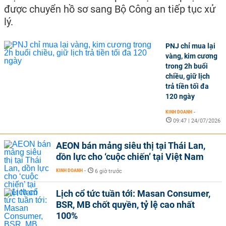
được chuyển hồ sơ sang Bộ Công an tiếp tục xử
lý.
PNJ chỉ mua lại
vàng, kim cương
trong 2h buổi
chiều, giữ lịch
trả tiền tối đa
120 ngày
KINH DOANH
-
09:47 | 24/07/2026
AEON bán mảng siêu thị tại Thái Lan,
dồn lực cho ‘cuộc chiến’ tại Việt Nam
KINH DOANH
-
6 giờ trước
Lịch cổ tức tuần tới: Masan Consumer,
BSR, MB chốt quyền, tỷ lệ cao nhất
100%