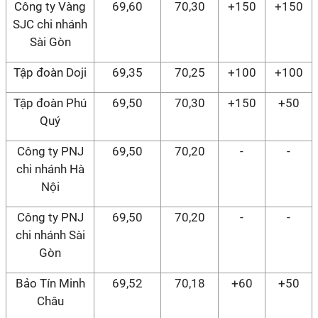
Công ty Vàng
69,60
70,30
+150
+150
SJC chi nhánh
Sài Gòn
Tập đoàn Doji
69,35
70,25
+100
+100
Tập đoàn Phú
69,50
70,30
+150
+50
Quý
Công ty PNJ
69,50
70,20
-
-
chi nhánh Hà
Nội
Công ty PNJ
69,50
70,20
-
-
chi nhánh Sài
Gòn
Bảo Tín Minh
69,52
70,18
+60
+50
Châu