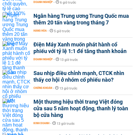
DOANH NGHIỆP
-
6 giờ trước
Ngân hàng Trung ương Trung Quốc mua
thêm 20 tấn vàng trong tháng 7
HÀNG HÓA
-
5 giờ trước
Điện Máy Xanh muốn phát hành cổ
phiếu với tỷ lệ 1:1 để tăng thanh khoản
DOANH NGHIỆP
-
13 giờ trước
Sau nhịp điều chỉnh mạnh, CTCK nhìn
thấy cơ hội ở nhóm cổ phiếu nào?
CHỨNG KHOÁN
-
13 giờ trước
Một thương hiệu thời trang Việt đóng
cửa sau 5 năm hoạt động, thanh lý toàn
bộ cửa hàng
KINH DOANH
-
13 giờ trước