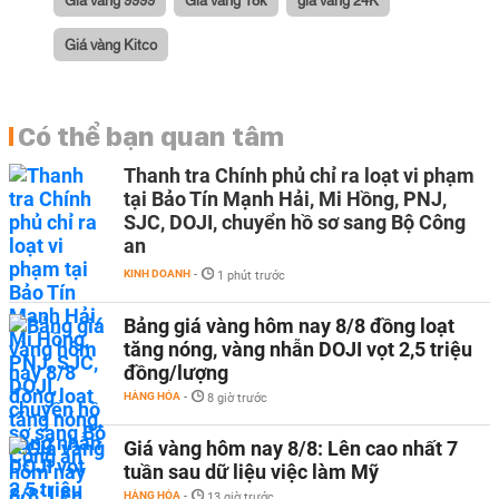
Giá vàng Kitco
Có thể bạn quan tâm
Thanh tra Chính phủ chỉ ra loạt vi phạm
tại Bảo Tín Mạnh Hải, Mi Hồng, PNJ,
SJC, DOJI, chuyển hồ sơ sang Bộ Công
an
KINH DOANH
-
1 phút trước
Bảng giá vàng hôm nay 8/8 đồng loạt
tăng nóng, vàng nhẫn DOJI vọt 2,5 triệu
đồng/lượng
HÀNG HÓA
-
8 giờ trước
Giá vàng hôm nay 8/8: Lên cao nhất 7
tuần sau dữ liệu việc làm Mỹ
HÀNG HÓA
-
13 giờ trước