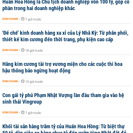
Huấn Hoa Hồng là Chủ tịch doanh nghiệp vốn 100 tỷ, góp cổ
phần trong hai doanh nghiệp khác
KINH DOANH
-
7 giờ trước
'Đế chế’ kinh doanh hàng xa xỉ của Lý Nhã Kỳ: Từ phân phối,
thiết kế kim cương đến thời trang, phụ kiện cao cấp
KINH DOANH
-
18 giờ trước
Hãng kim cương tài trợ vương miện cho các cuộc thi hoa
hậu thông báo ngừng hoạt động
KINH DOANH
-
13 giờ trước
Con gái tỷ phú Phạm Nhật Vượng lần đầu tham gia vào hệ
sinh thái Vingroup
KINH DOANH
-
7 giờ trước
Khối tài sản hàng trăm tỷ của Huấn Hoa Hồng: Từ biệt thự
50 tỷ, dàn siêu xe hàng chục tỷ đến vườn tùng Nhật đắt đỏ