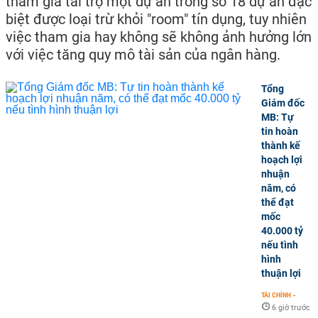
tham gia tài trợ một dự án trong số 18 dự án đặc
biệt được loại trừ khỏi "room" tín dụng, tuy nhiên
việc tham gia hay không sẽ không ảnh hưởng lớn
với việc tăng quy mô tài sản của ngân hàng.
Tổng
Giám đốc
MB: Tự
tin hoàn
thành kế
hoạch lợi
nhuận
năm, có
thể đạt
mốc
40.000 tỷ
nếu tình
hình
thuận lợi
TÀI CHÍNH
-
6 giờ trước