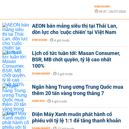
KINH DOANH
-
09:47 | 24/07/2026
AEON bán mảng siêu thị tại Thái Lan,
dồn lực cho ‘cuộc chiến’ tại Việt Nam
KINH DOANH
-
4 giờ trước
Lịch cổ tức tuần tới: Masan Consumer,
BSR, MB chốt quyền, tỷ lệ cao nhất
100%
DOANH NGHIỆP
-
5 giờ trước
Ngân hàng Trung ương Trung Quốc mua
thêm 20 tấn vàng trong tháng 7
HÀNG HÓA
-
4 giờ trước
Điện Máy Xanh muốn phát hành cổ
phiếu với tỷ lệ 1:1 để tăng thanh khoản
DOANH NGHIỆP
-
12 giờ trước