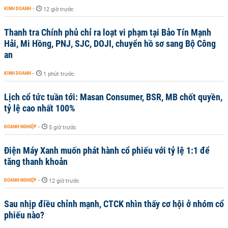
KINH DOANH
-
12 giờ trước
Thanh tra Chính phủ chỉ ra loạt vi phạm tại Bảo Tín Mạnh
Hải, Mi Hồng, PNJ, SJC, DOJI, chuyển hồ sơ sang Bộ Công
an
KINH DOANH
-
1 phút trước
Lịch cổ tức tuần tới: Masan Consumer, BSR, MB chốt quyền,
tỷ lệ cao nhất 100%
DOANH NGHIỆP
-
5 giờ trước
Điện Máy Xanh muốn phát hành cổ phiếu với tỷ lệ 1:1 để
tăng thanh khoản
DOANH NGHIỆP
-
12 giờ trước
Sau nhịp điều chỉnh mạnh, CTCK nhìn thấy cơ hội ở nhóm cổ
phiếu nào?