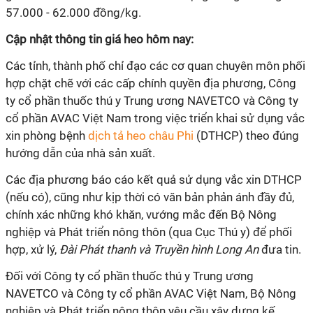
57.000 - 62.000 đồng/kg.
Cập nhật thông tin giá heo hôm nay:
Các tỉnh, thành phố chỉ đạo các cơ quan chuyên môn phối
hợp chặt chẽ với các cấp chính quyền địa phương, Công
ty cổ phần thuốc thú y Trung ương NAVETCO và Công ty
cổ phần AVAC Việt Nam trong việc triển khai sử dụng vắc
xin phòng bệnh
dịch tả heo châu Phi
(DTHCP) theo đúng
hướng dẫn của nhà sản xuất.
Các địa phương báo cáo kết quả sử dụng vắc xin DTHCP
(nếu có), cũng như kịp thời có văn bản phản ánh đầy đủ,
chính xác những khó khăn, vướng mắc đến Bộ Nông
nghiệp và Phát triển nông thôn (qua Cục Thú y) để phối
hợp, xử lý,
Đài Phát thanh và Truyền hình Long An
đưa tin.
Đối với Công ty cổ phần thuốc thú y Trung ương
NAVETCO và Công ty cổ phần AVAC Việt Nam, Bộ Nông
nghiệp và Phát triển nông thôn yêu cầu xây dựng kế