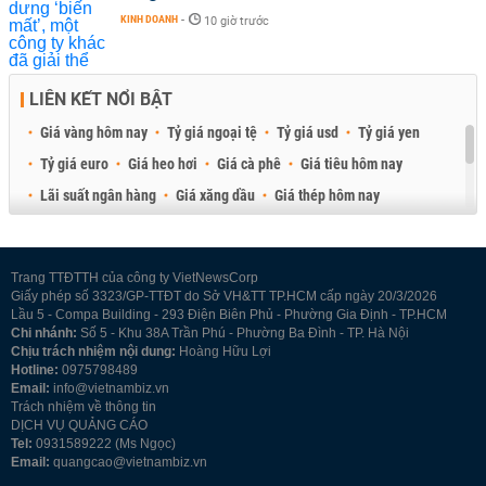
KINH DOANH
-
10 giờ trước
LIÊN KẾT NỔI BẬT
Giá vàng hôm nay
Tỷ giá ngoại tệ
Tỷ giá usd
Tỷ giá yen
Tỷ giá euro
Giá heo hơi
Giá cà phê
Giá tiêu hôm nay
Lãi suất ngân hàng
Giá xăng dầu
Giá thép hôm nay
Giá sầu riêng
Giá thịt heo
Giá gạo
Giá cao su
Best Retail Brokers
Diễn đàn đầu tư Việt Nam 2026
Trang TTĐTTH của công ty VietNewsCorp
Giấy phép số 3323/GP-TTĐT do Sở VH&TT TP.HCM cấp ngày 20/3/2026
Lầu 5 - Compa Building - 293 Điện Biên Phủ - Phường Gia Định - TP.HCM
Chi nhánh:
Số 5 - Khu 38A Trần Phú - Phường Ba Đình - TP. Hà Nội
Chịu trách nhiệm nội dung:
Hoàng Hữu Lợi
Hotline:
0975798489
Email:
info@vietnambiz.vn
Trách nhiệm về thông tin
DỊCH VỤ QUẢNG CÁO
Tel:
0931589222 (Ms Ngọc)
Email:
quangcao@vietnambiz.vn