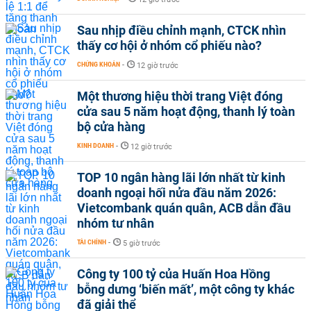
Sau nhịp điều chỉnh mạnh, CTCK nhìn
thấy cơ hội ở nhóm cổ phiếu nào?
CHỨNG KHOÁN
-
12 giờ trước
Một thương hiệu thời trang Việt đóng
cửa sau 5 năm hoạt động, thanh lý toàn
bộ cửa hàng
KINH DOANH
-
12 giờ trước
TOP 10 ngân hàng lãi lớn nhất từ kinh
doanh ngoại hối nửa đầu năm 2026:
Vietcombank quán quân, ACB dẫn đầu
nhóm tư nhân
TÀI CHÍNH
-
5 giờ trước
Công ty 100 tỷ của Huấn Hoa Hồng
bỗng dưng ‘biến mất’, một công ty khác
đã giải thể