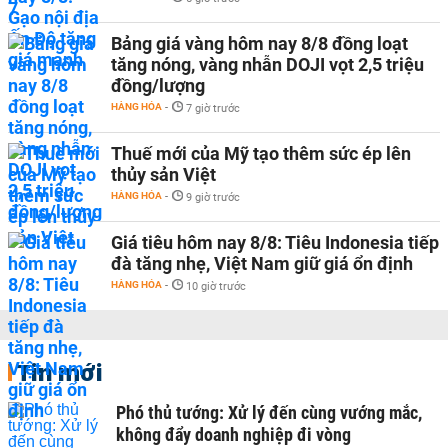
Bảng giá vàng hôm nay 8/8 đồng loạt
tăng nóng, vàng nhẫn DOJI vọt 2,5 triệu
đồng/lượng
HÀNG HÓA
-
7 giờ trước
Thuế mới của Mỹ tạo thêm sức ép lên
thủy sản Việt
HÀNG HÓA
-
9 giờ trước
Giá tiêu hôm nay 8/8: Tiêu Indonesia tiếp
đà tăng nhẹ, Việt Nam giữ giá ổn định
HÀNG HÓA
-
10 giờ trước
Tin mới
Phó thủ tướng: Xử lý đến cùng vướng mắc,
không đẩy doanh nghiệp đi vòng