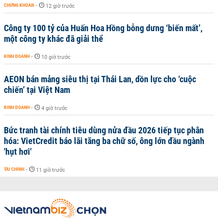
CHỨNG KHOÁN
-
12 giờ trước
Công ty 100 tỷ của Huấn Hoa Hồng bỗng dưng ‘biến mất’,
một công ty khác đã giải thể
KINH DOANH
-
10 giờ trước
AEON bán mảng siêu thị tại Thái Lan, dồn lực cho ‘cuộc
chiến’ tại Việt Nam
KINH DOANH
-
4 giờ trước
Bức tranh tài chính tiêu dùng nửa đầu 2026 tiếp tục phân
hóa: VietCredit báo lãi tăng ba chữ số, ông lớn đầu ngành
'hụt hơi'
TÀI CHÍNH
-
11 giờ trước