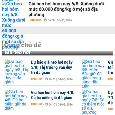
Giá heo hơi hôm nay 6/8: Xuống dưới
mức 60.000 đồng/kg ở một số địa
phương
HÀNG HÓA
-
06:08 | 06/08/2026
Cùng chủ đề
Giá heo hơi
Dự báo giá heo hơi ngày
Giá
5/8: Thị trường vẫn duy
Miề
trì đà giảm
tro
HÀNG HÓA
-
HÀNG
20:22 | 04/08/2026
Giá heo hơi hôm nay 4/8:
Dự 
Cả ba miền giữ đà giảm
7/8
địa
HÀNG HÓA
-
06:17 | 04/08/2026
HÀNG