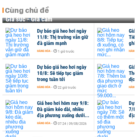
Cùng chủ đề
Gia súc - Gia cầm
Dự báo giá heo hơi ngày
Giá
11/8: Thị trường vẫn giữ
Tiếp
đà giảm mạnh
ghi
HÀNG HÓA
-
HÀNG
1 giờ trước
Dự báo giá heo hơi ngày
Giá
10/8: Sẽ tiếp tục giảm
Thê
trong tuần tới
dịc
HÀNG HÓA
-
HÀNG
22 giờ trước
Giá heo hơi hôm nay 9/8:
Dự 
Đà giảm kéo dài, nhiều
7/8
địa phương xuống dưới...
địa
HÀNG HÓA
-
HÀNG
07:24 | 09/08/2026