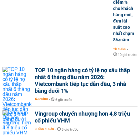
điểm %
cho khách
hàng mới,
đưa lãi
suất cao
nhất chạm
8%/năm
TÀI CHÍNH
-
10 giờ trước
TOP 10 ngân hàng có tỷ lệ nợ xấu thấp
nhất 6 tháng đầu năm 2026:
Vietcombank tiếp tục dẫn đầu, 3 nhà
băng dưới 1%
TÀI CHÍNH
-
6 giờ trước
Vingroup chuyển nhượng hơn 4,8 triệu
cổ phiếu VHM
CHỨNG KHOÁN
-
5 giờ trước