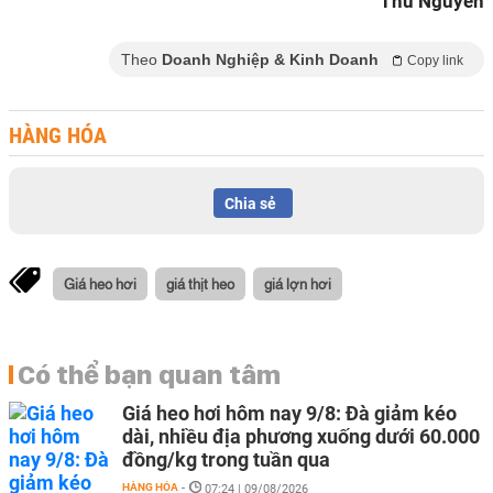
Thư Nguyễn
Theo
Doanh Nghiệp & Kinh Doanh
Copy link
HÀNG HÓA
Chia sẻ
Giá heo hơi
giá thịt heo
giá lợn hơi
Có thể bạn quan tâm
Giá heo hơi hôm nay 9/8: Đà giảm kéo
dài, nhiều địa phương xuống dưới 60.000
đồng/kg trong tuần qua
HÀNG HÓA
-
07:24 | 09/08/2026