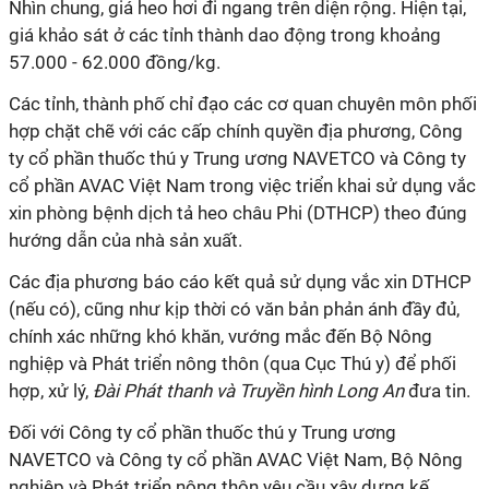
Nhìn chung, giá heo hơi đi ngang trên diện rộng. Hiện tại,
giá khảo sát ở các tỉnh thành dao động trong khoảng
57.000 - 62.000 đồng/kg.
Các tỉnh, thành phố chỉ đạo các cơ quan chuyên môn phối
hợp chặt chẽ với các cấp chính quyền địa phương, Công
ty cổ phần thuốc thú y Trung ương NAVETCO và Công ty
cổ phần AVAC Việt Nam trong việc triển khai sử dụng vắc
xin phòng bệnh dịch tả heo châu Phi (DTHCP) theo đúng
hướng dẫn của nhà sản xuất.
Các địa phương báo cáo kết quả sử dụng vắc xin DTHCP
(nếu có), cũng như kịp thời có văn bản phản ánh đầy đủ,
chính xác những khó khăn, vướng mắc đến Bộ Nông
nghiệp và Phát triển nông thôn (qua Cục Thú y) để phối
hợp, xử lý,
Đài Phát thanh và Truyền hình Long An
đưa tin.
Đối với Công ty cổ phần thuốc thú y Trung ương
NAVETCO và Công ty cổ phần AVAC Việt Nam, Bộ Nông
nghiệp và Phát triển nông thôn yêu cầu xây dựng kế