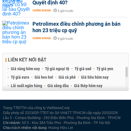
Quyết định 40?
CHỨNG KHOÁN
-
5 giờ trước
Petrolimex điều chỉnh phương án bán
hơn 23 triệu cp quỹ
CHỨNG KHOÁN
-
4 giờ trước
LIÊN KẾT NỔI BẬT
Giá vàng hôm nay
Tỷ giá ngoại tệ
Tỷ giá usd
Tỷ giá yen
Tỷ giá euro
Giá heo hơi
Giá cà phê
Giá tiêu hôm nay
Lãi suất ngân hàng
Giá xăng dầu
Giá thép hôm nay
Giá sầu riêng
Giá thịt heo
Giá gạo
Giá cao su
Best Retail Brokers
Diễn đàn đầu tư Việt Nam 2026
Trang TTĐTTH của công ty VietNewsCorp
Giấy phép số 3323/GP-TTĐT do Sở VH&TT TP.HCM cấp ngày 20/3/2026
Lầu 5 - Compa Building - 293 Điện Biên Phủ - Phường Gia Định - TP.HCM
Chi nhánh:
Số 5 - Khu 38A Trần Phú - Phường Ba Đình - TP. Hà Nội
Chịu trách nhiệm nội dung:
Hoàng Hữu Lợi