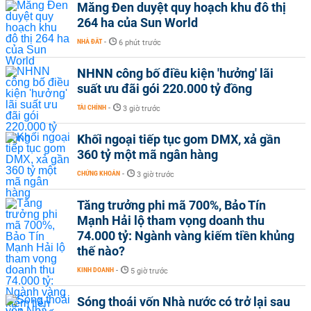
Măng Đen duyệt quy hoạch khu đô thị
264 ha của Sun World
NHÀ ĐẤT
-
6 phút trước
NHNN công bố điều kiện 'hưởng' lãi
suất ưu đãi gói 220.000 tỷ đồng
TÀI CHÍNH
-
3 giờ trước
Khối ngoại tiếp tục gom DMX, xả gần
360 tỷ một mã ngân hàng
CHỨNG KHOÁN
-
3 giờ trước
Tăng trưởng phi mã 700%, Bảo Tín
Mạnh Hải lộ tham vọng doanh thu
74.000 tỷ: Ngành vàng kiếm tiền khủng
thế nào?
KINH DOANH
-
5 giờ trước
Sóng thoái vốn Nhà nước có trở lại sau