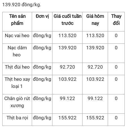
139.920 đồng/kg.
Tên sản
Đơn vị
Giá cuối tuần
Giá hôm
Thay
phẩm
trước
nay
đổi
Nạc vai heo
đồng/kg
113.520
113.520
0
Nạc dăm
đồng/kg
139.920
139.920
0
heo
Thịt đùi heo
đồng/kg
92.720
92.720
0
Thịt heo xay
đồng/kg
103.922
103.922
0
loại 1
Chân giò rút
đồng/kg
99.122
99.122
0
xương
Thịt ba rọi
đồng/kg
155.922
155.922
0