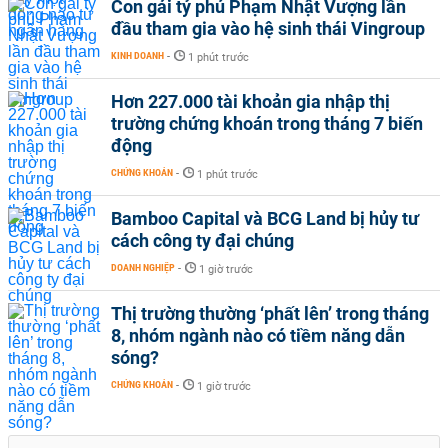
Con gái tỷ phú Phạm Nhật Vượng lần
đầu tham gia vào hệ sinh thái Vingroup
KINH DOANH
-
1 phút trước
Hơn 227.000 tài khoản gia nhập thị
trường chứng khoán trong tháng 7 biến
động
CHỨNG KHOÁN
-
1 phút trước
Bamboo Capital và BCG Land bị hủy tư
cách công ty đại chúng
DOANH NGHIỆP
-
1 giờ trước
Thị trường thường ‘phất lên’ trong tháng
8, nhóm ngành nào có tiềm năng dẫn
sóng?
CHỨNG KHOÁN
-
1 giờ trước