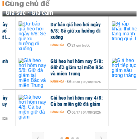
Cùng chủ đề
Gia súc - Gia cầm
Dự báo giá heo hơi ngày
Nhậ
6/8: Sẽ giữ xu hướng đi
mạn
xuống
HÀNG
HÀNG HÓA
-
21 giờ trước
Giá heo hơi hôm nay 5/8:
Giá 
Giữ đà giảm tại miền Bắc
sâu
và miền Trung
HÀNG
HÀNG HÓA
-
06:38 | 05/08/2026
Giá heo hơi hôm nay 4/8:
Cả ba miền giữ đà giảm
HÀNG HÓA
-
06:17 | 04/08/2026