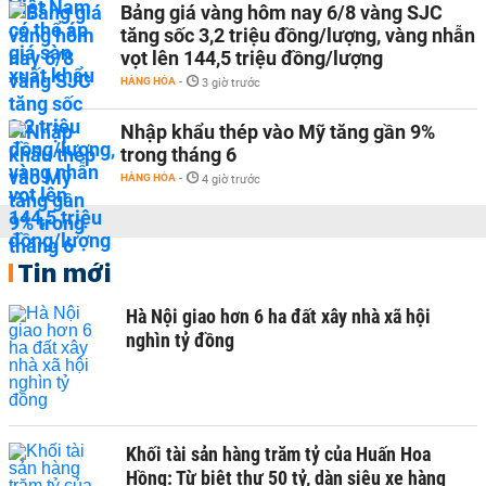
Bảng giá vàng hôm nay 6/8 vàng SJC
tăng sốc 3,2 triệu đồng/lượng, vàng nhẫn
vọt lên 144,5 triệu đồng/lượng
HÀNG HÓA
-
3 giờ trước
Nhập khẩu thép vào Mỹ tăng gần 9%
trong tháng 6
HÀNG HÓA
-
4 giờ trước
Tin mới
Hà Nội giao hơn 6 ha đất xây nhà xã hội
nghìn tỷ đồng
Khối tài sản hàng trăm tỷ của Huấn Hoa
Hồng: Từ biệt thự 50 tỷ, dàn siêu xe hàng