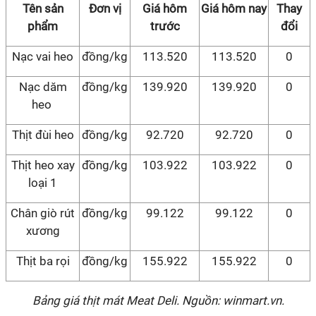
Tên sản
Đơn vị
Giá hôm
Giá hôm nay
Thay
phẩm
trước
đổi
Nạc vai heo
đồng/kg
113.520
113.520
0
Nạc dăm
đồng/kg
139.920
139.920
0
heo
Thịt đùi heo
đồng/kg
92.720
92.720
0
Thịt heo xay
đồng/kg
103.922
103.922
0
loại 1
Chân giò rút
đồng/kg
99.122
99.122
0
xương
Thịt ba rọi
đồng/kg
155.922
155.922
0
Bảng giá thịt mát Meat Deli. Nguồn: winmart.vn.