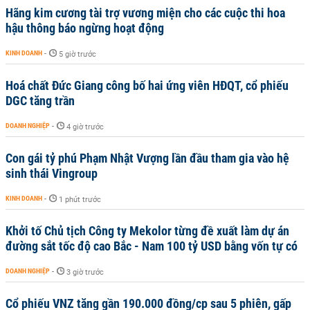
Hãng kim cương tài trợ vương miện cho các cuộc thi hoa
hậu thông báo ngừng hoạt động
KINH DOANH
-
5 giờ trước
Hoá chất Đức Giang công bố hai ứng viên HĐQT, cổ phiếu
DGC tăng trần
DOANH NGHIỆP
-
4 giờ trước
Con gái tỷ phú Phạm Nhật Vượng lần đầu tham gia vào hệ
sinh thái Vingroup
KINH DOANH
-
1 phút trước
Khởi tố Chủ tịch Công ty Mekolor từng đề xuất làm dự án
đường sắt tốc độ cao Bắc - Nam 100 tỷ USD bằng vốn tự có
DOANH NGHIỆP
-
3 giờ trước
Cổ phiếu VNZ tăng gần 190.000 đồng/cp sau 5 phiên, gấp