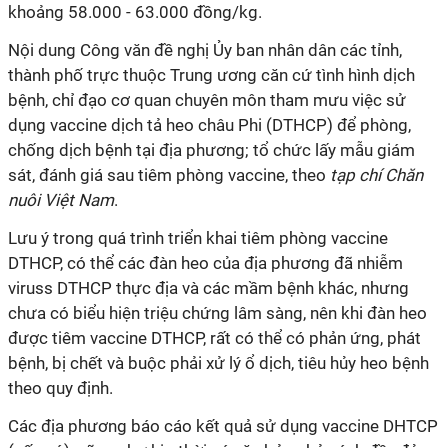
khoảng 58.000 - 63.000 đồng/kg.
Nội dung Công văn đề nghị Ủy ban nhân dân các tỉnh,
thành phố trực thuộc Trung ương căn cứ tình hình dịch
bệnh, chỉ đạo cơ quan chuyên môn tham mưu việc sử
dụng vaccine dịch tả heo châu Phi (DTHCP) để phòng,
chống dịch bệnh tại địa phương; tổ chức lấy mẫu giám
sát, đánh giá sau tiêm phòng vaccine, theo
tạp chí Chăn
nuôi Việt Nam
.
Lưu ý trong quá trình triển khai tiêm phòng vaccine
DTHCP, có thể các đàn heo của địa phương đã nhiễm
viruss DTHCP thực địa và các mầm bệnh khác, nhưng
chưa có biểu hiện triệu chứng lâm sàng, nên khi đàn heo
được tiêm vaccine DTHCP, rất có thể có phản ứng, phát
bệnh, bị chết và buộc phải xử lý ổ dịch, tiêu hủy heo bệnh
theo quy định.
Các địa phương báo cáo kết quả sử dụng vaccine DHTCP