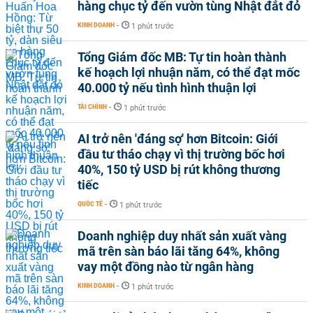
hàng chục tỷ đến vườn tùng Nhật đắt đỏ
KINH DOANH
-
1 phút trước
Tổng Giám đốc MB: Tự tin hoàn thành
kế hoạch lợi nhuận năm, có thể đạt mốc
40.000 tỷ nếu tình hình thuận lợi
TÀI CHÍNH
-
1 phút trước
AI trở nên 'đáng sợ' hơn Bitcoin: Giới
đầu tư tháo chạy vì thị trường bốc hơi
40%, 150 tỷ USD bị rút không thương
tiếc
QUỐC TẾ
-
1 phút trước
Doanh nghiệp duy nhất sản xuất vàng
mã trên sàn báo lãi tăng 64%, không
vay một đồng nào từ ngân hàng
KINH DOANH
-
1 phút trước