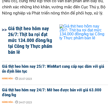
(nếu có), cũng như kịp thời có văn bản phản ánh đầy đủ,
chính xác những khó khăn, vướng mắc đến Cục Thú y, Bộ
Nông nghiệp và Phát triển nông thôn để phối hợp, xử lý.
Giá thịt heo hôm nay
26/7: Thịt ba rọi đạt
mức 134.000 đồng/kg
tại Công ty Thực phẩm
bán lẻ
Giá thịt heo hôm nay 25/7: WinMart cung cấp nạc dăm với giá
ổn định liên tục
HÀNG HÓA
-
25-07-2023
Giá thịt heo hôm nay 24/7: Mỡ heo được bán với giá 63.000
đồng/kg
HÀNG HÓA
-
24-07-2023