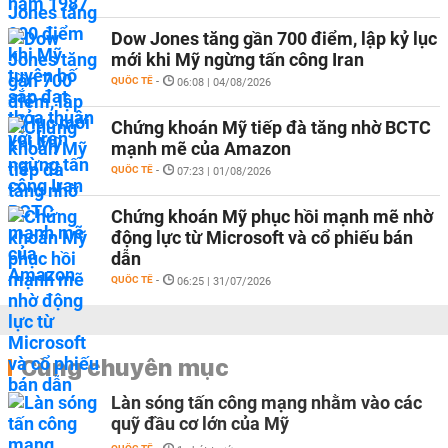
Dow Jones tăng gần 700 điểm, lập kỷ lục
mới khi Mỹ ngừng tấn công Iran
QUỐC TẾ
-
06:08 | 04/08/2026
Chứng khoán Mỹ tiếp đà tăng nhờ BCTC
mạnh mẽ của Amazon
QUỐC TẾ
-
07:23 | 01/08/2026
Chứng khoán Mỹ phục hồi mạnh mẽ nhờ
động lực từ Microsoft và cổ phiếu bán
dẫn
QUỐC TẾ
-
06:25 | 31/07/2026
Cùng chuyên mục
Làn sóng tấn công mạng nhằm vào các
quỹ đầu cơ lớn của Mỹ