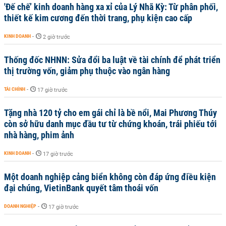
'Đế chế’ kinh doanh hàng xa xỉ của Lý Nhã Kỳ: Từ phân phối,
thiết kế kim cương đến thời trang, phụ kiện cao cấp
KINH DOANH
-
2 giờ trước
Thống đốc NHNN: Sửa đổi ba luật về tài chính để phát triển
thị trường vốn, giảm phụ thuộc vào ngân hàng
TÀI CHÍNH
-
17 giờ trước
Tặng nhà 120 tỷ cho em gái chỉ là bề nổi, Mai Phương Thúy
còn sở hữu danh mục đầu tư từ chứng khoán, trái phiếu tới
nhà hàng, phim ảnh
KINH DOANH
-
17 giờ trước
Một doanh nghiệp cảng biển không còn đáp ứng điều kiện
đại chúng, VietinBank quyết tâm thoái vốn
DOANH NGHIỆP
-
17 giờ trước