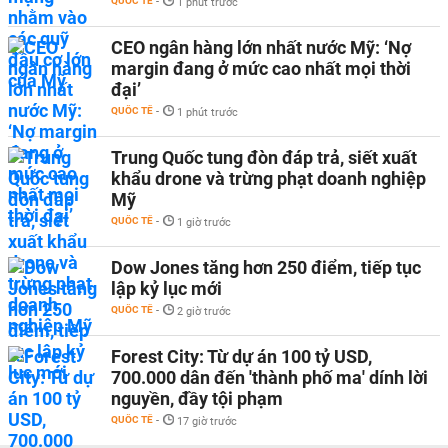
QUỐC TẾ
-
1 phút trước
CEO ngân hàng lớn nhất nước Mỹ: ‘Nợ
margin đang ở mức cao nhất mọi thời
đại’
QUỐC TẾ
-
1 phút trước
Trung Quốc tung đòn đáp trả, siết xuất
khẩu drone và trừng phạt doanh nghiệp
Mỹ
QUỐC TẾ
-
1 giờ trước
Dow Jones tăng hơn 250 điểm, tiếp tục
lập kỷ lục mới
QUỐC TẾ
-
2 giờ trước
Forest City: Từ dự án 100 tỷ USD,
700.000 dân đến 'thành phố ma' dính lời
nguyền, đầy tội phạm
QUỐC TẾ
-
17 giờ trước