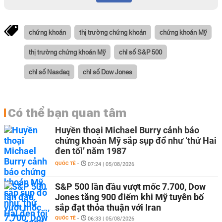
chứng khoán
thị trường chứng khoán
chứng khoán Mỹ
thị trường chứng khoán Mỹ
chỉ số S&P 500
chỉ số Nasdaq
chỉ số Dow Jones
Có thể bạn quan tâm
Huyền thoại Michael Burry cảnh báo
chứng khoán Mỹ sắp sụp đổ như ‘thứ Hai
đen tối’ năm 1987
QUỐC TẾ
-
07:24 | 05/08/2026
S&P 500 lần đầu vượt mốc 7.700, Dow
Jones tăng 900 điểm khi Mỹ tuyên bố
sắp đạt thỏa thuận với Iran
QUỐC TẾ
-
06:33 | 05/08/2026