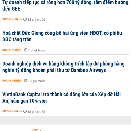
Tự doanh tiếp tục xả ròng hơn 700 tỷ đồng, tâm điểm hướng
đến GEE
CHỨNG KHOÁN
-
14 giờ trước
Hoá chất Đức Giang công bố hai ứng viên HĐQT, cổ phiếu
DGC tăng trần
DOANH NGHIỆP
-
1 phút trước
Doanh nghiệp dịch vụ hàng không trích lập dự phòng hàng
nghìn tỷ đồng khoản phải thu từ Bamboo Airways
DOANH NGHIỆP
-
16 giờ trước
VietinBank Capital trở thành cổ đông lớn của Xếp dỡ Hải
An, nắm gần 10% vốn
CHỨNG KHOÁN
-
18 giờ trước