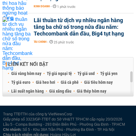
KINH DOANH
-
1 phút trước
Lãi thuần từ dịch vụ nhiều ngân hàng
tăng ba chữ số trong nửa đầu năm:
Techcombank dẫn đầu, Big4 tụt hạng
TÀI CHÍNH
-
25 phút trước
LIÊN KẾT NỔI BẬT
Giá vàng hôm nay
Tỷ giá ngoại tệ
Tỷ giá usd
Tỷ giá yen
Tỷ giá euro
Giá heo hơi
Giá cà phê
Giá tiêu hôm nay
Lãi suất ngân hàng
Giá xăng dầu
Giá thép hôm nay
Giá sầu riêng
Giá thịt heo
Giá gạo
Giá cao su
Best Retail Brokers
Diễn đàn đầu tư Việt Nam 2026
Trang TTĐTTH của công ty VietNewsCorp
Giấy phép số 3323/GP-TTĐT do Sở VH&TT TP.HCM cấp ngày 20/3/2026
Lầu 5 - Compa Building - 293 Điện Biên Phủ - Phường Gia Định - TP.HCM
Chi nhánh:
Số 5 - Khu 38A Trần Phú - Phường Ba Đình - TP. Hà Nội
Chịu trách nhiệm nội dung:
Hoàng Hữu Lợi