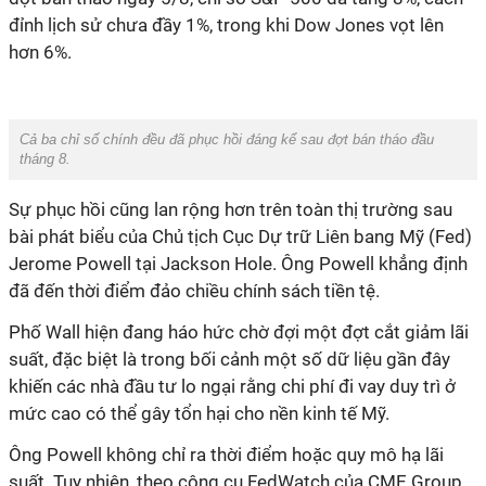
đỉnh lịch sử chưa đầy 1%, trong khi Dow Jones vọt lên
hơn 6%.
Cả ba chỉ số chính đều đã phục hồi đáng kể sau đợt bán tháo đầu
tháng 8.
Sự phục hồi cũng lan rộng hơn trên toàn thị trường sau
bài phát biểu của Chủ tịch Cục Dự trữ Liên bang Mỹ (Fed)
Jerome Powell tại Jackson Hole. Ông Powell khẳng định
đã đến thời điểm đảo chiều chính sách tiền tệ.
Phố Wall hiện đang háo hức chờ đợi một đợt cắt giảm lãi
suất, đặc biệt là trong bối cảnh một số dữ liệu gần đây
khiến các nhà đầu tư lo ngại rằng chi phí đi vay duy trì ở
mức cao có thể gây tổn hại cho nền kinh tế Mỹ.
Ông Powell không chỉ ra thời điểm hoặc quy mô hạ lãi
suất. Tuy nhiên, theo công cụ FedWatch của CME Group,