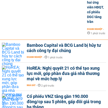
hai ứng
viên HĐQT,
cổ phiếu
DGC tăng
trần
DOANH NGHIỆP
-
1 phút trước
Bamboo Capital và BCG Land bị hủy tư
cách công ty đại chúng
DOANH NGHIỆP
-
1 phút trước
HoREA: Nghị quyết 21 có thể tạo xung
lực mới, góp phần đưa giá nhà thương
mại về mức hợp lý
NHÀ ĐẤT
-
2 giờ trước
Cổ phiếu VNZ tăng gần 190.000
đồng/cp sau 5 phiên, gấp đôi giá trong
ba tháng