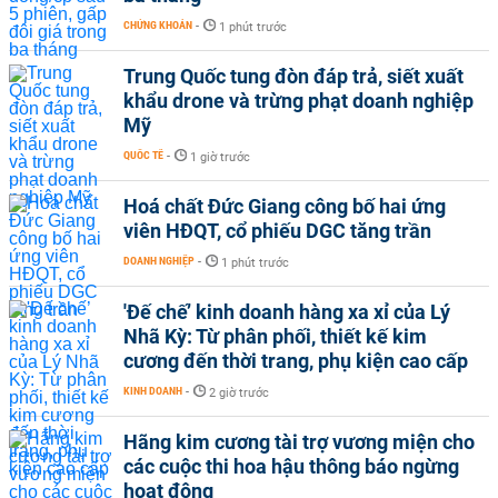
CHỨNG KHOÁN
-
1 phút trước
Trung Quốc tung đòn đáp trả, siết xuất
khẩu drone và trừng phạt doanh nghiệp
Mỹ
QUỐC TẾ
-
1 giờ trước
Hoá chất Đức Giang công bố hai ứng
viên HĐQT, cổ phiếu DGC tăng trần
DOANH NGHIỆP
-
1 phút trước
'Đế chế’ kinh doanh hàng xa xỉ của Lý
Nhã Kỳ: Từ phân phối, thiết kế kim
cương đến thời trang, phụ kiện cao cấp
KINH DOANH
-
2 giờ trước
Hãng kim cương tài trợ vương miện cho
các cuộc thi hoa hậu thông báo ngừng
hoạt động