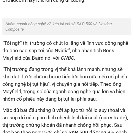
Broadcom hay Micron cũng đi xuống.
Nhóm ngành công nghệ đã kéo lùi chỉ số S&P 500 và Nasdaq
Composite.
“Tôi nghĩ thị trường có chút lo lắng về lĩnh vực công nghệ
do báo cáo sắp tới của Nvidia”, nhà phân tích Ross
Mayfield của Baird nói với
CNBC
.
“Thị trường đang trong vị thế khá lành mạnh, nhưng sẽ
khó đạt được những bước tiến lớn hơn nữa nếu cổ phiếu
công nghệ bị tụt hậu”, vị chuyên gia nói tiếp. Theo ông
Mayfield, trọng số của ngành công nghệ quá lớn và hiện
nhóm cổ phiếu này đang bị tụt lại phía sau.
Mặc dù bắt đầu tháng 8 với áp lực từ nỗi lo suy thoái và
sự sụp đổ của giao dịch chênh lệch lãi suất (carry trade),
thị trường chứng khoán đã nhanh chóng hồi phục. Sau
đợt bán tháo ngày 5/8, chỉ số S&P 500 đã tăng 8%, cách