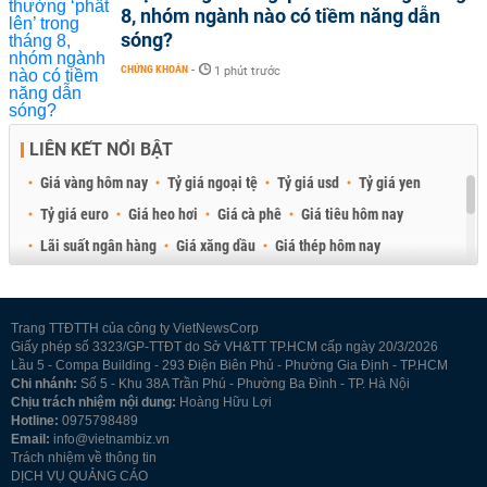
8, nhóm ngành nào có tiềm năng dẫn
sóng?
CHỨNG KHOÁN
-
1 phút trước
LIÊN KẾT NỔI BẬT
Giá vàng hôm nay
Tỷ giá ngoại tệ
Tỷ giá usd
Tỷ giá yen
Tỷ giá euro
Giá heo hơi
Giá cà phê
Giá tiêu hôm nay
Lãi suất ngân hàng
Giá xăng dầu
Giá thép hôm nay
Giá sầu riêng
Giá thịt heo
Giá gạo
Giá cao su
Best Retail Brokers
Diễn đàn đầu tư Việt Nam 2026
Trang TTĐTTH của công ty VietNewsCorp
Giấy phép số 3323/GP-TTĐT do Sở VH&TT TP.HCM cấp ngày 20/3/2026
Lầu 5 - Compa Building - 293 Điện Biên Phủ - Phường Gia Định - TP.HCM
Chi nhánh:
Số 5 - Khu 38A Trần Phú - Phường Ba Đình - TP. Hà Nội
Chịu trách nhiệm nội dung:
Hoàng Hữu Lợi
Hotline:
0975798489
Email:
info@vietnambiz.vn
Trách nhiệm về thông tin
DỊCH VỤ QUẢNG CÁO