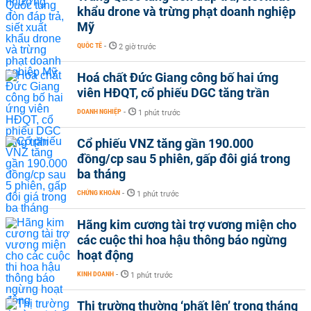
khẩu drone và trừng phạt doanh nghiệp
Mỹ
QUỐC TẾ
-
2 giờ trước
Hoá chất Đức Giang công bố hai ứng
viên HĐQT, cổ phiếu DGC tăng trần
DOANH NGHIỆP
-
1 phút trước
Cổ phiếu VNZ tăng gần 190.000
đồng/cp sau 5 phiên, gấp đôi giá trong
ba tháng
CHỨNG KHOÁN
-
1 phút trước
Hãng kim cương tài trợ vương miện cho
các cuộc thi hoa hậu thông báo ngừng
hoạt động
KINH DOANH
-
1 phút trước
Thị trường thường ‘phất lên’ trong tháng