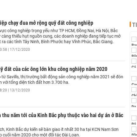
iệp chạy đua mở rộng quỹ đất công nghiệp
T
 vực công nghiệp trọng yếu như TP HCM, Đồng Nai, Hà Nội, Bắc
ày càng thiếu hụt nguồn cung, các doanh nghiệp đang tiếp tục mở
 ra các tỉnh Tây Ninh, Bình Phước hay Vĩnh Phúc, Bắc Giang.
3:58 | 17/12/2020
uỹ đất của các ông lớn khu công nghiệp năm 2020
 từ Savills, thị trường bất động sản công nghiệp năm 2021 sẽ đón
 với tổng diện tích đất hơn 3.700 ha.
8:20 | 13/12/2020
 thu năm tới của Kinh Bắc phụ thuộc vào hai dự án ở Bắc
ch, Kinh Bắc dự kiến sẽ bàn giao ít nhất 30 ha tại KCN Nam Sơn
o cuối năm 2020 cho một đối tác Đài Loan.