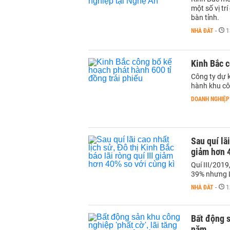
một số vị tr
bàn tỉnh.
NHÀ ĐẤT
-
1
Kinh Bắc c
Công ty dự k
hành khu cô
DOANH NGHIỆP
Sau quí lãi
giảm hơn 4
Quí III/2019
39% nhưng L
NHÀ ĐẤT
-
1
Bất động s
năm