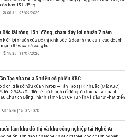
 còn hơn 15 tỉ đồng.
-
08:34 | 05/09/2020
h Bắc lãi ròng 15 tỉ đồng, chạm đáy lợi nhuận 7 năm
kiến lợi nhuận của Đô thị Kinh Bắc là doanh thu quí II của doanh
 mạnh 84% so với cùng kì.
-
15:29 | 31/07/2020
Tân Tạo vừa mua 5 triệu cổ phiếu KBC
o dịch, tỉ lệ sở hữu của Vinatex – Tân Tạo tại Kinh Bắc (Mã: KBC)
% lên 2,34% vốn điều lệ, trở thành cổ đông lớn thứ ba tại doanh
sau Chủ tịch Đặng Thành Tâm và CTCP Tư vấn và Đầu tư Phát triển
-
15:46 | 15/07/2020
uốn làm khu đô thị và khu công nghiệp tại Nghệ An
ng muốn lãnh đạo tỉnh Nghệ An sẽ giới thiệu cho doanh nghiệp