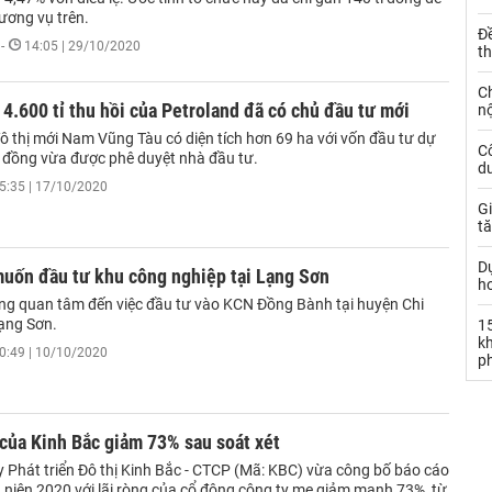
ương vụ trên.
Đ
-
14:05 | 29/10/2020
t
C
 4.600 tỉ thu hồi của Petroland đã có chủ đầu tư mới
nộ
ô thị mới Nam Vũng Tàu có diện tích hơn 69 ha với vốn đầu tư dự
C
tỉ đồng vừa được phê duyệt nhà đầu tư.
dư
5:35 | 17/10/2020
Gi
tă
D
muốn đầu tư khu công nghiệp tại Lạng Sơn
h
ng quan tâm đến việc đầu tư vào KCN Đồng Bành tại huyện Chi
Lạng Sơn.
15
k
0:49 | 10/10/2020
ph
của Kinh Bắc giảm 73% sau soát xét
y Phát triển Đô thị Kinh Bắc - CTCP (Mã: KBC) vừa công bố báo cáo
n niên 2020 với lãi ròng của cổ đông công ty mẹ giảm mạnh 73%, từ