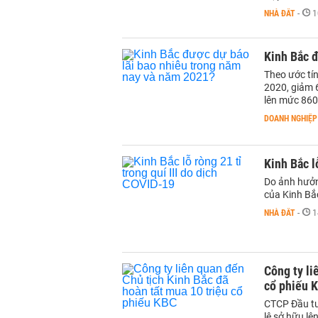
NHÀ ĐẤT
-
1
Kinh Bắc đ
Theo ước tín
2020, giảm 
lên mức 860
DOANH NGHIỆP
Kinh Bắc l
Do ảnh hưởn
của Kinh Bắ
NHÀ ĐẤT
-
1
Công ty li
cổ phiếu 
CTCP Đầu tư 
lệ sở hữu lê