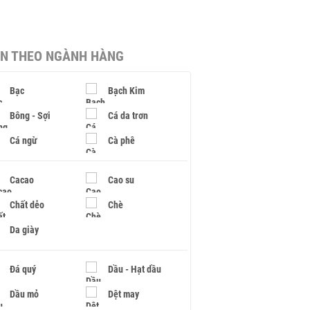
IN THEO NGÀNH HÀNG
Bạc
Bạch Kim
Bông - Sợi
Cá da trơn
Cá ngừ
Cà phê
Cacao
Cao su
Chất dẻo
Chè
Da giày
Đá quý
Dầu - Hạt dầu
Dầu mỏ
Dệt may