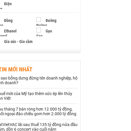
Điện
Đồng
Đường
Ethanol
Gạo
Gia súc - Gia cầm
Giấy
Gỗ
TIN MỚI NHẤT
Hạt điều
Hồ tiêu - Hạt tiêu
ì sao bỗng dưng đứng tên doanh nghiệp, hộ
Khí đốt
inh doanh?
uế mới của Mỹ tạo thêm sức ép lên thủy
Kim loại khác
Mắc ca
n Việt
Muối
Ngũ cốc
au tháng 7 bán ròng hơn 12.000 tỷ đồng,
hối ngoại đảo chiều gom hơn 2.000 tỷ đồng
Nhựa - Hạt nhựa
tVietVAC lãi sau thuế 135 tỷ đồng nửa đầu
ăm, dồn 6 concert vào cuối năm