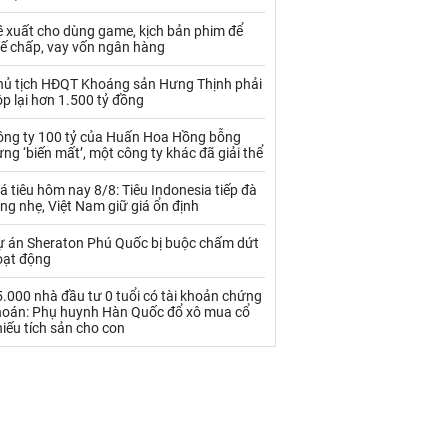
Palladium
Phân bón
ề xuất cho dùng game, kịch bản phim để
Rau - Củ -Quả
Sắt thép
hế chấp, vay vốn ngân hàng
Sữa
hủ tịch HĐQT Khoáng sản Hưng Thịnh phải
p lại hơn 1.500 tỷ đồng
ông ty 100 tỷ của Huấn Hoa Hồng bỗng
Than
Thức ăn chăn nuôi
ng ‘biến mất’, một công ty khác đã giải thể
Thủy hải sản khác
Tôm
á tiêu hôm nay 8/8: Tiêu Indonesia tiếp đà
ng nhẹ, Việt Nam giữ giá ổn định
Vàng
ự án Sheraton Phú Quốc bị buộc chấm dứt
oạt động
VLXD khác
Xăng dầu
.000 nhà đầu tư 0 tuổi có tài khoản chứng
Xi măng - Clynker
hoán: Phụ huynh Hàn Quốc đổ xô mua cổ
iếu tích sản cho con