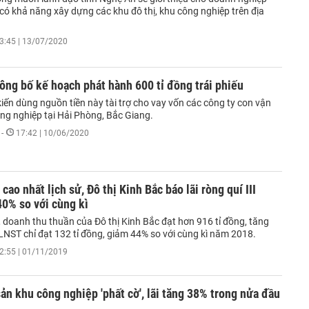
í có khả năng xây dựng các khu đô thị, khu công nghiệp trên địa
3:45 | 13/07/2020
ông bố kế hoạch phát hành 600 tỉ đồng trái phiếu
iến dùng nguồn tiền này tài trợ cho vay vốn các công ty con vận
ng nghiệp tại Hải Phòng, Bắc Giang.
-
17:42 | 10/06/2020
 cao nhất lịch sử, Đô thị Kinh Bắc báo lãi ròng quí III
0% so với cùng kì
, doanh thu thuần của Đô thị Kinh Bắc đạt hơn 916 tỉ đồng, tăng
NST chỉ đạt 132 tỉ đồng, giảm 44% so với cùng kì năm 2018.
2:55 | 01/11/2019
ản khu công nghiệp 'phất cờ', lãi tăng 38% trong nửa đầu