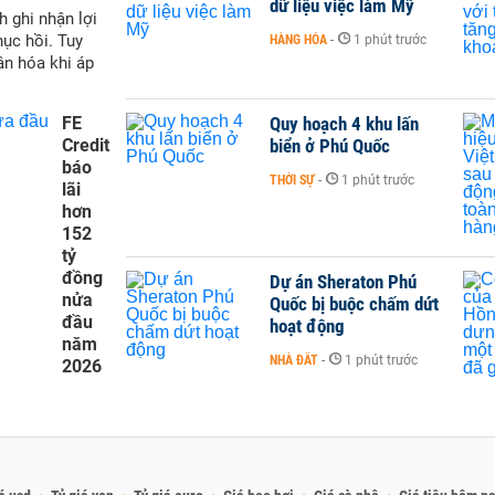
dữ liệu việc làm Mỹ
h ghi nhận lợi
hục hồi. Tuy
HÀNG HÓA
-
1 phút trước
ân hóa khi áp
FE
Quy hoạch 4 khu lấn
Credit
biển ở Phú Quốc
báo
THỜI SỰ
-
1 phút trước
lãi
hơn
152
tỷ
đồng
Dự án Sheraton Phú
nửa
Quốc bị buộc chấm dứt
đầu
hoạt động
năm
NHÀ ĐẤT
-
1 phút trước
2026