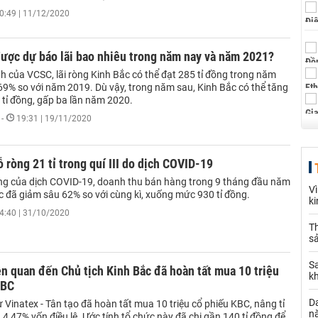
0:49 | 11/12/2020
ược dự báo lãi bao nhiêu trong năm nay và năm 2021?
h của VCSC, lãi ròng Kinh Bắc có thể đạt 285 tỉ đồng trong năm
69% so với năm 2019. Dù vậy, trong năm sau, Kinh Bắc có thể tăng
 tỉ đồng, gấp ba lần năm 2020.
-
19:31 | 19/11/2020
ỗ ròng 21 tỉ trong quí III do dịch COVID-19
g của dịch COVID-19, doanh thu bán hàng trong 9 tháng đầu năm
V
c đã giảm sâu 62% so với cùng kì, xuống mức 930 tỉ đồng.
k
4:40 | 31/10/2020
Th
sả
S
ên quan đến Chủ tịch Kinh Bắc đã hoàn tất mua 10 triệu
k
KBC
Da
Vinatex - Tân tạo đã hoàn tất mua 10 triệu cổ phiếu KBC, nâng tỉ
n
n 4,47% vốn điều lệ. Ước tính tổ chức này đã chi gần 140 tỉ đồng để