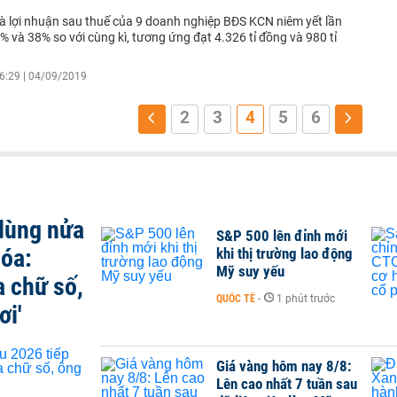
à lợi nhuận sau thuế của 9 doanh nghiệp BĐS KCN niêm yết lần
% và 38% so với cùng kì, tương ứng đạt 4.326 tỉ đồng và 980 tỉ
6:29 | 04/09/2019
2
3
4
5
6
 dùng nửa
S&P 500 lên đỉnh mới
hóa:
khi thị trường lao động
Mỹ suy yếu
a chữ số,
QUỐC TẾ
-
1 phút trước
ơi'
Giá vàng hôm nay 8/8:
Lên cao nhất 7 tuần sau