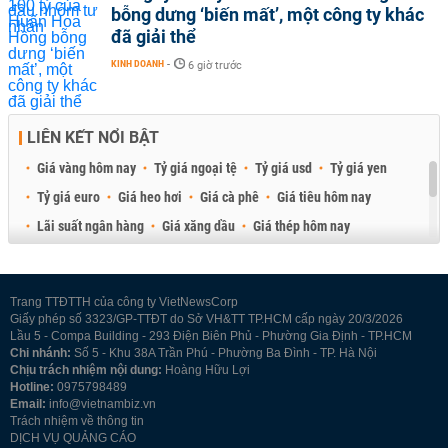
bỗng dưng ‘biến mất’, một công ty khác
đã giải thể
KINH DOANH
-
6 giờ trước
LIÊN KẾT NỔI BẬT
Giá vàng hôm nay
Tỷ giá ngoại tệ
Tỷ giá usd
Tỷ giá yen
Tỷ giá euro
Giá heo hơi
Giá cà phê
Giá tiêu hôm nay
Lãi suất ngân hàng
Giá xăng dầu
Giá thép hôm nay
Giá sầu riêng
Giá thịt heo
Giá gạo
Giá cao su
Best Retail Brokers
Diễn đàn đầu tư Việt Nam 2026
Trang TTĐTTH của công ty VietNewsCorp
Giấy phép số 3323/GP-TTĐT do Sở VH&TT TP.HCM cấp ngày 20/3/2026
Lầu 5 - Compa Building - 293 Điện Biên Phủ - Phường Gia Định - TP.HCM
Chi nhánh:
Số 5 - Khu 38A Trần Phú - Phường Ba Đình - TP. Hà Nội
Chịu trách nhiệm nội dung:
Hoàng Hữu Lợi
Hotline:
0975798489
Email:
info@vietnambiz.vn
Trách nhiệm về thông tin
DỊCH VỤ QUẢNG CÁO