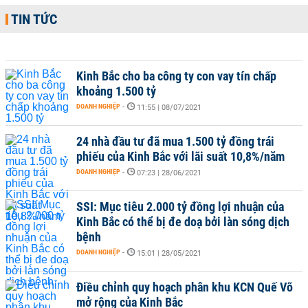
TIN TỨC
Kinh Bắc cho ba công ty con vay tín chấp
khoảng 1.500 tỷ
DOANH NGHIỆP
-
11:55 | 08/07/2021
24 nhà đầu tư đã mua 1.500 tỷ đồng trái
phiếu của Kinh Bắc với lãi suất 10,8%/năm
DOANH NGHIỆP
-
07:23 | 28/06/2021
SSI: Mục tiêu 2.000 tỷ đồng lợi nhuận của
Kinh Bắc có thể bị đe doạ bởi làn sóng dịch
bệnh
DOANH NGHIỆP
-
15:01 | 28/05/2021
Điều chỉnh quy hoạch phân khu KCN Quế Võ
mở rộng của Kinh Bắc