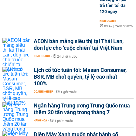
trả tiền tối đa
120 ngày
KINH DOANH
-
09:47 | 24/07/2026
AEON bán mảng siêu thị tại Thái Lan,
dồn lực cho ‘cuộc chiến’ tại Việt Nam
KINH DOANH
-
24 phút trước
Lịch cổ tức tuần tới: Masan Consumer,
BSR, MB chốt quyền, tỷ lệ cao nhất
100%
DOANH NGHIỆP
-
1 giờ trước
Ngân hàng Trung ương Trung Quốc mua
thêm 20 tấn vàng trong tháng 7
HÀNG HÓA
-
1 phút trước
Điện Máy Xanh muốn phát hành cổ