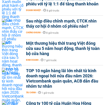
phiếu với tỷ lệ 1:1 để tăng thanh khoản
DOANH NGHIỆP
-
8 giờ trước
Sau nhịp điều chỉnh mạnh, CTCK nhìn
thấy cơ hội ở nhóm cổ phiếu nào?
CHỨNG KHOÁN
-
8 giờ trước
Một thương hiệu thời trang Việt đóng
cửa sau 5 năm hoạt động, thanh lý toàn
bộ cửa hàng
KINH DOANH
-
7 giờ trước
TOP 10 ngân hàng lãi lớn nhất từ kinh
doanh ngoại hối nửa đầu năm 2026:
Vietcombank quán quân, ACB dẫn đầu
nhóm tư nhân
TÀI CHÍNH
-
1 giờ trước
Công ty 100 tỷ của Huấn Hoa Hồng