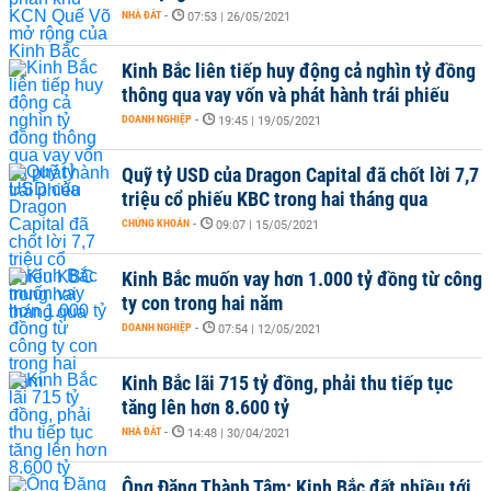
NHÀ ĐẤT
-
07:53 | 26/05/2021
Kinh Bắc liên tiếp huy động cả nghìn tỷ đồng
thông qua vay vốn và phát hành trái phiếu
DOANH NGHIỆP
-
19:45 | 19/05/2021
Quỹ tỷ USD của Dragon Capital đã chốt lời 7,7
triệu cổ phiếu KBC trong hai tháng qua
CHỨNG KHOÁN
-
09:07 | 15/05/2021
Kinh Bắc muốn vay hơn 1.000 tỷ đồng từ công
ty con trong hai năm
DOANH NGHIỆP
-
07:54 | 12/05/2021
Kinh Bắc lãi 715 tỷ đồng, phải thu tiếp tục
tăng lên hơn 8.600 tỷ
NHÀ ĐẤT
-
14:48 | 30/04/2021
Ông Đặng Thành Tâm: Kinh Bắc đất nhiều tới