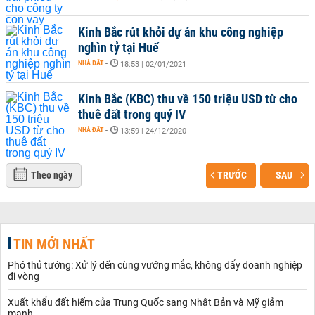
Kinh Bắc rút khỏi dự án khu công nghiệp
nghìn tỷ tại Huế
NHÀ ĐẤT
-
18:53 | 02/01/2021
Kinh Bắc (KBC) thu về 150 triệu USD từ cho
thuê đất trong quý IV
NHÀ ĐẤT
-
13:59 | 24/12/2020
Theo ngày
TRƯỚC
SAU
TIN MỚI NHẤT
Phó thủ tướng: Xử lý đến cùng vướng mắc, không đẩy doanh nghiệp
đi vòng
Xuất khẩu đất hiếm của Trung Quốc sang Nhật Bản và Mỹ giảm
mạnh