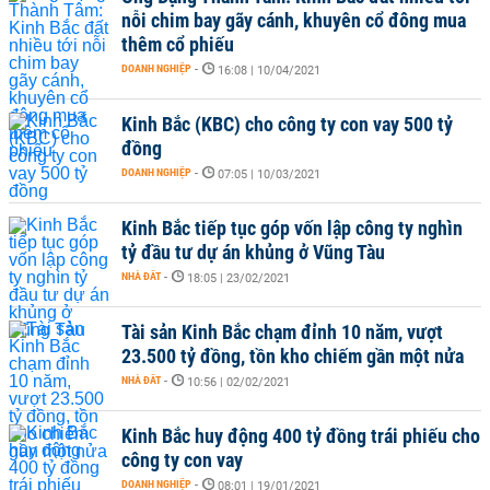
nỗi chim bay gãy cánh, khuyên cổ đông mua
thêm cổ phiếu
DOANH NGHIỆP
-
16:08 | 10/04/2021
Kinh Bắc (KBC) cho công ty con vay 500 tỷ
đồng
DOANH NGHIỆP
-
07:05 | 10/03/2021
Kinh Bắc tiếp tục góp vốn lập công ty nghìn
tỷ đầu tư dự án khủng ở Vũng Tàu
NHÀ ĐẤT
-
18:05 | 23/02/2021
Tài sản Kinh Bắc chạm đỉnh 10 năm, vượt
23.500 tỷ đồng, tồn kho chiếm gần một nửa
NHÀ ĐẤT
-
10:56 | 02/02/2021
Kinh Bắc huy động 400 tỷ đồng trái phiếu cho
công ty con vay
DOANH NGHIỆP
-
08:01 | 19/01/2021