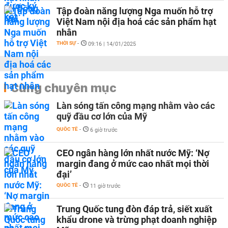
Tập đoàn năng lượng Nga muốn hỗ trợ
Việt Nam nội địa hoá các sản phẩm hạt
nhân
THỜI SỰ
-
09:16 | 14/01/2025
Cùng chuyên mục
Làn sóng tấn công mạng nhằm vào các
quỹ đầu cơ lớn của Mỹ
QUỐC TẾ
-
6 giờ trước
CEO ngân hàng lớn nhất nước Mỹ: ‘Nợ
margin đang ở mức cao nhất mọi thời
đại’
QUỐC TẾ
-
11 giờ trước
Trung Quốc tung đòn đáp trả, siết xuất
khẩu drone và trừng phạt doanh nghiệp