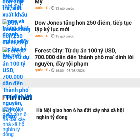
Mỹ
QUỐC TẾ
-
13 giờ trước
Dow Jones tăng hơn 250 điểm, tiếp tục
lập kỷ lục mới
QUỐC TẾ
-
15 giờ trước
Forest City: Từ dự án 100 tỷ USD,
700.000 dân đến 'thành phố ma' dính lời
nguyền, đầy tội phạm
QUỐC TẾ
-
16:00 | 05/08/2026
Tin mới
Hà Nội giao hơn 6 ha đất xây nhà xã hội
nghìn tỷ đồng