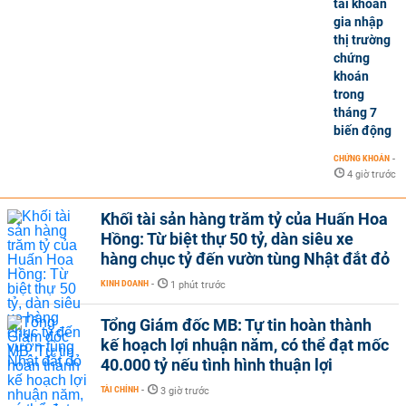
tài khoản
gia nhập
thị trường
chứng
khoán
trong
tháng 7
biến động
CHỨNG KHOÁN
-
4 giờ trước
Khối tài sản hàng trăm tỷ của Huấn Hoa
Hồng: Từ biệt thự 50 tỷ, dàn siêu xe
hàng chục tỷ đến vườn tùng Nhật đắt đỏ
KINH DOANH
-
1 phút trước
Tổng Giám đốc MB: Tự tin hoàn thành
kế hoạch lợi nhuận năm, có thể đạt mốc
40.000 tỷ nếu tình hình thuận lợi
TÀI CHÍNH
-
3 giờ trước