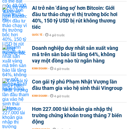
AI trở nên 'đáng sợ' hơn Bitcoin: Giới
đầu tư tháo chạy vì thị trường bốc hơi
40%, 150 tỷ USD bị rút không thương
tiếc
QUỐC TẾ
-
4 giờ trước
Doanh nghiệp duy nhất sản xuất vàng
mã trên sàn báo lãi tăng 64%, không
vay một đồng nào từ ngân hàng
KINH DOANH
-
4 giờ trước
Con gái tỷ phú Phạm Nhật Vượng lần
đầu tham gia vào hệ sinh thái Vingroup
KINH DOANH
-
4 giờ trước
Hơn 227.000 tài khoản gia nhập thị
trường chứng khoán trong tháng 7 biến
động