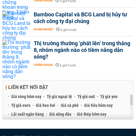
CHỨNG KHOÁN
-
4 giờ trước
Bamboo Capital và BCG Land bị hủy tư
cách công ty đại chúng
DOANH NGHIỆP
-
6 giờ trước
Thị trường thường ‘phất lên’ trong tháng
8, nhóm ngành nào có tiềm năng dẫn
sóng?
CHỨNG KHOÁN
-
6 giờ trước
LIÊN KẾT NỔI BẬT
Giá vàng hôm nay
Tỷ giá ngoại tệ
Tỷ giá usd
Tỷ giá yen
Tỷ giá euro
Giá heo hơi
Giá cà phê
Giá tiêu hôm nay
Lãi suất ngân hàng
Giá xăng dầu
Giá thép hôm nay
Giá sầu riêng
Giá thịt heo
Giá gạo
Giá cao su
Best Retail Brokers
Diễn đàn đầu tư Việt Nam 2026