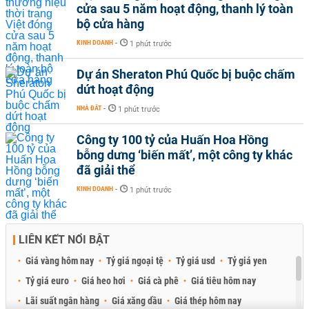
cửa sau 5 năm hoạt động, thanh lý toàn
bộ cửa hàng
KINH DOANH
-
1 phút trước
Dự án Sheraton Phú Quốc bị buộc chấm
dứt hoạt động
NHÀ ĐẤT
-
1 phút trước
Công ty 100 tỷ của Huấn Hoa Hồng
bỗng dưng ‘biến mất’, một công ty khác
đã giải thể
KINH DOANH
-
1 phút trước
LIÊN KẾT NỔI BẬT
Giá vàng hôm nay
Tỷ giá ngoại tệ
Tỷ giá usd
Tỷ giá yen
Tỷ giá euro
Giá heo hơi
Giá cà phê
Giá tiêu hôm nay
Lãi suất ngân hàng
Giá xăng dầu
Giá thép hôm nay