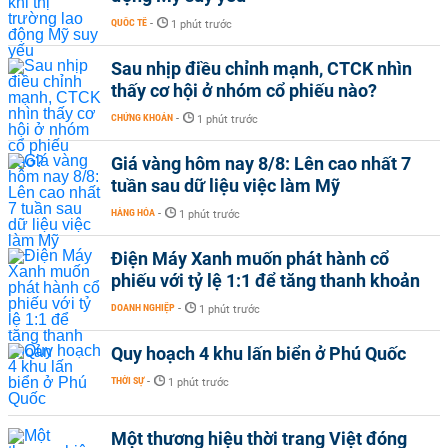
QUỐC TẾ
-
1 phút trước
Sau nhịp điều chỉnh mạnh, CTCK nhìn
thấy cơ hội ở nhóm cổ phiếu nào?
CHỨNG KHOÁN
-
1 phút trước
Giá vàng hôm nay 8/8: Lên cao nhất 7
tuần sau dữ liệu việc làm Mỹ
HÀNG HÓA
-
1 phút trước
Điện Máy Xanh muốn phát hành cổ
phiếu với tỷ lệ 1:1 để tăng thanh khoản
DOANH NGHIỆP
-
1 phút trước
Quy hoạch 4 khu lấn biển ở Phú Quốc
THỜI SỰ
-
1 phút trước
Một thương hiệu thời trang Việt đóng