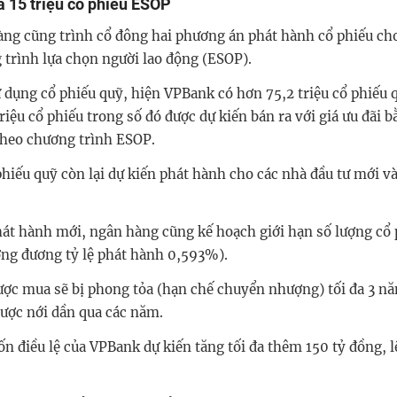
a 15 triệu cổ phiếu ESOP
àng cũng trình cổ đông hai phương án phát hành cổ phiếu ch
 trình lựa chọn người lao động (ESOP).
 dụng cổ phiếu quỹ, hiện VPBank có hơn 75,2 triệu cổ phiếu 
riệu cổ phiếu trong số đó được dự kiến bán ra với giá ưu đãi 
theo chương trình ESOP.
phiếu quỹ còn lại dự kiến phát hành cho các nhà đầu tư mới v
át hành mới, ngân hàng cũng kế hoạch giới hạn số lượng cổ
ương đương tỷ lệ phát hành 0,593%).
ợc mua sẽ bị phong tỏa (hạn chế chuyển nhượng) tối đa 3 nă
được nới dần qua các năm.
ốn điều lệ của VPBank dự kiến tăng tối đa thêm 150 tỷ đồng, 