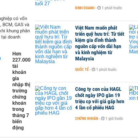
KINH DOANH
-
1 phút trước
nghiệp có vốn
M, BCM, GAS và
Việt Nam muốn phát
 khi khung phân
triển quỹ hưu trí: Từ tiết
 tại doanh
kiệm gia đình thành
nguồn cấp vốn dài hạn
và kinh nghiệm từ
Hơn
Malaysia
227.000
tài
QUỐC TẾ
-
1 phút trước
khoản
gia
nhập thị
Công ty con của HAGL
trường
chốt ngày IPO gần 19
chứng
triệu cp với giá gấp hơn
khoán
4 lần cổ phiếu HAG
trong
tháng 7
CHỨNG KHOÁN
-
1 giờ trước
biến
động