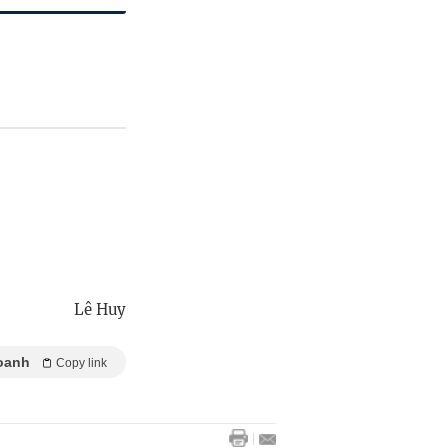
Lê Huy
oanh
Copy link