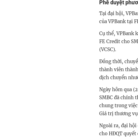
Phê duyệt phươ
Tại đại hội, VPB
của VPBank tại FE
Cụ thể, VPBank 
FE Credit cho S
(VCSC).
Đồng thời, chuyể
thành viên thành
dịch chuyển như
Ngày hôm qua (2
SMBC đã chính th
chung trong việc
Giá trị thương vụ
Ngoài ra, đại hộ
cho HĐQT quyết 