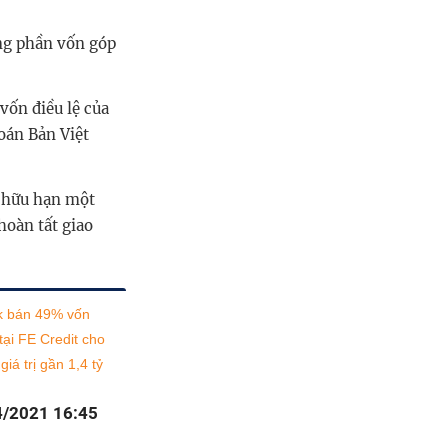
ng phần vốn góp
ốn điều lệ của
oán Bản Việt
m hữu hạn một
hoàn tất giao
 bán 49% vốn
 tại FE Credit cho
iá trị gần 1,4 tỷ
4/2021 16:45