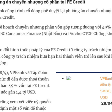
ng án chuyển nhượng cổ phần tại FE Credit
ank cũng trình cổ đông phê duyệt lại phương án chuyển nhượ
 Credit.
kế hoạch chuyển nhượng phần vốn góp tương đương với 49% v
MBC Consumer Finance (Nhật Bản) và 1% cho CTCP Chứng kh
n đổi hình thức pháp lý của FE Credit từ công ty trách nhiệ
 công ty trách nhiệm hữu hạn hai thành viên trở lên sau khi 
ợng.
8/4), VPBank và Tập đoàn
VPBank
ức đi đến được thoả thuận
điều lệ
 bán 49% vốn tại FE Credit.
SMBC, g
 ước gần 1,4 tỷ USD.
USD
i cũng xem xét việc uỷ quyền
28/0
định một số vấn đề thuộc