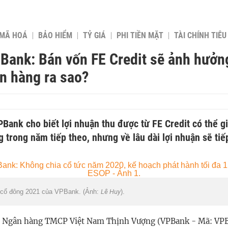
 MÃ HOÁ
BẢO HIỂM
TỶ GIÁ
PHI TIỀN MẶT
TÀI CHÍNH TIÊ
ank: Bán vốn FE Credit sẽ ảnh hưởng 
n hàng ra sao?
Bank cho biết lợi nhuận thu được từ FE Credit có thể 
 trong năm tiếp theo, nhưng về lâu dài lợi nhuận sẽ tiế
i cổ đông 2021 của VPBank. (Ảnh:
Lê Huy
).
, Ngân hàng TMCP Việt Nam Thịnh Vượng (VPBank - Mã: VPB)