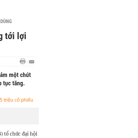
U DÙNG
tới lợi
giảm một chút
p tục tăng.
 tổ chức đại hội