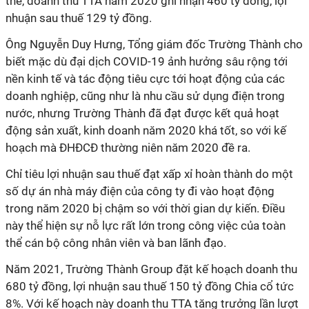
thể, doanh thu TTA năm 2020 ghi nhận 460 tỷ đồng, lợi
nhuận sau thuế 129 tỷ đồng.
Ông Nguyễn Duy Hưng, Tổng giám đốc Trường Thành cho
biết mặc dù đại dịch COVID-19 ảnh hưởng sâu rộng tới
nền kinh tế và tác động tiêu cực tới hoạt động của các
doanh nghiệp, cũng như là nhu cầu sử dụng điện trong
nước, nhưng Trường Thành đã đạt được kết quả hoạt
động sản xuất, kinh doanh năm 2020 khá tốt, so với kế
hoạch mà ĐHĐCĐ thường niên năm 2020 đề ra.
Chỉ tiêu lợi nhuận sau thuế đạt xấp xỉ hoàn thành do một
số dự án nhà máy điện của công ty đi vào hoạt động
trong năm 2020 bị chậm so với thời gian dự kiến. Điều
này thể hiện sự nỗ lực rất lớn trong công việc của toàn
thể cán bộ công nhân viên và ban lãnh đạo.
Năm 2021, Trường Thành Group đặt kế hoạch doanh thu
680 tỷ đồng, lợi nhuận sau thuế 150 tỷ đồng Chia cổ tức
8%. Với kế hoạch này doanh thu TTA tăng trưởng lần lượt