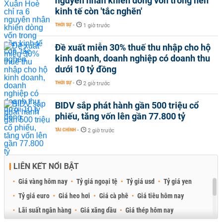
nguyên nhân khiến dòng vốn trong nền
kinh tế còn 'tắc nghẽn'
THỜI SỰ
-
1 giờ trước
Đề xuất miễn 30% thuế thu nhập cho hộ
kinh doanh, doanh nghiệp có doanh thu
dưới 10 tỷ đồng
THỜI SỰ
-
2 giờ trước
BIDV sắp phát hành gần 500 triệu cổ
phiếu, tăng vốn lên gần 77.800 tỷ
TÀI CHÍNH
-
2 giờ trước
LIÊN KẾT NỔI BẬT
Giá vàng hôm nay
Tỷ giá ngoại tệ
Tỷ giá usd
Tỷ giá yen
Tỷ giá euro
Giá heo hơi
Giá cà phê
Giá tiêu hôm nay
Lãi suất ngân hàng
Giá xăng dầu
Giá thép hôm nay