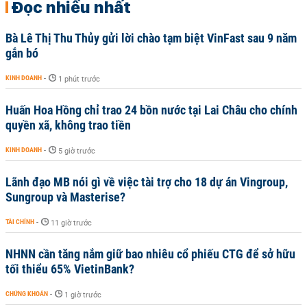
Đọc nhiều nhất
Bà Lê Thị Thu Thủy gửi lời chào tạm biệt VinFast sau 9 năm
gắn bó
KINH DOANH
-
1 phút trước
Huấn Hoa Hồng chỉ trao 24 bồn nước tại Lai Châu cho chính
quyền xã, không trao tiền
KINH DOANH
-
5 giờ trước
Lãnh đạo MB nói gì về việc tài trợ cho 18 dự án Vingroup,
Sungroup và Masterise?
TÀI CHÍNH
-
11 giờ trước
NHNN cần tăng nắm giữ bao nhiêu cổ phiếu CTG để sở hữu
tối thiểu 65% VietinBank?
CHỨNG KHOÁN
-
1 giờ trước