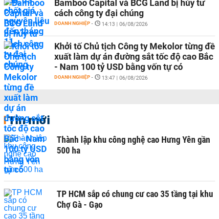
Bamboo Capital và BCG Land bị hủy tư
cách công ty đại chúng
DOANH NGHIỆP
-
14:13 | 06/08/2026
Khởi tố Chủ tịch Công ty Mekolor từng đề
xuất làm dự án đường sắt tốc độ cao Bắc
- Nam 100 tỷ USD bằng vốn tự có
DOANH NGHIỆP
-
13:47 | 06/08/2026
Tin mới
Thành lập khu công nghệ cao Hưng Yên gần
500 ha
TP HCM sắp có chung cư cao 35 tầng tại khu
Chợ Gà - Gạo