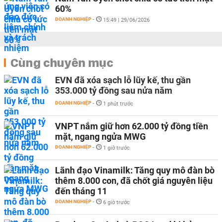
60%
DOANH NGHIỆP
-
15:49 | 29/06/2026
Cùng chuyên mục
EVN đã xóa sạch lỗ lũy kế, thu gần
353.000 tỷ đồng sau nửa năm
DOANH NGHIỆP
-
1 phút trước
VNPT nắm giữ hơn 62.000 tỷ đồng tiền
mặt, ngang ngửa MWG
DOANH NGHIỆP
-
1 giờ trước
Lãnh đạo Vinamilk: Tăng quy mô đàn bò
thêm 8.000 con, đã chốt giá nguyên liệu
đến tháng 11
DOANH NGHIỆP
-
6 giờ trước