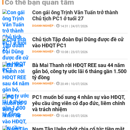
Có thể bạn quan tâm
Con gái ông Trịnh Văn Tuấn trở thành
Chủ tịch PC1 ở tuổi 27
DOANH NGHIỆP
-
14:31 | 24/07/2026
Chủ tịch Tập đoàn Đại Dũng được đề cử
vào HĐQT PC1
DOANH NGHIỆP
-
10:08 | 23/07/2026
Bà Mai Thanh rời HĐQT REE sau 44 năm
gắn bó, công ty ước lãi 6 tháng gần 1.500
tỷ đồng
DOANH NGHIỆP
-
20:49 | 10/07/2026
PC1 muốn bổ sung 4 nhân sự vào HĐQT,
yêu cầu ứng viên có đạo đức, liêm chính
và trách nhiệm
DOANH NGHIỆP
-
15:48 | 03/07/2026
Nam Tân Uyên chốt chia cổ tức tiền mặt