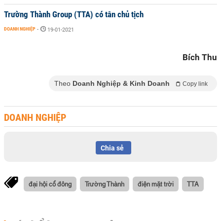
Trường Thành Group (TTA) có tân chủ tịch
DOANH NGHIỆP
-
19-01-2021
Bích Thu
Theo
Doanh Nghiệp & Kinh Doanh
Copy link
DOANH NGHIỆP
Chia sẻ
đại hội cổ đông
Trường Thành
điện mặt trời
TTA