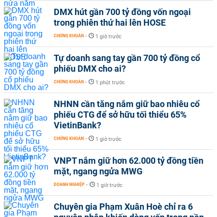
DMX hút gần 700 tỷ đồng vốn ngoại
trong phiên thứ hai lên HOSE
CHỨNG KHOÁN
-
1 giờ trước
Tự doanh sang tay gần 700 tỷ đồng cổ
phiếu DMX cho ai?
CHỨNG KHOÁN
-
1 phút trước
NHNN cần tăng nắm giữ bao nhiêu cổ
phiếu CTG để sở hữu tối thiểu 65%
VietinBank?
CHỨNG KHOÁN
-
1 giờ trước
VNPT nắm giữ hơn 62.000 tỷ đồng tiền
mặt, ngang ngửa MWG
DOANH NGHIỆP
-
1 giờ trước
Chuyên gia Phạm Xuân Hoè chỉ ra 6