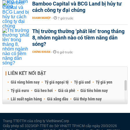
Bamboo Capital và BCG Land bị hủy tư
cách công ty đại chúng
DOANH NGHIỆP
-
7 giờ trước
Thị trường thường ‘phất lên’ trong tháng
8, nhóm ngành nào có tiềm năng dẫn
sóng?
CHỨNG KHOÁN
-
6 giờ trước
LIÊN KẾT NỔI BẬT
Giá vàng hôm nay
Tỷ giá ngoại tệ
Tỷ giá usd
Tỷ giá yen
Tỷ giá euro
Giá heo hơi
Giá cà phê
Giá tiêu hôm nay
Lãi suất ngân hàng
Giá xăng dầu
Giá thép hôm nay
Giá sầu riêng
Giá thịt heo
Giá gạo
Giá cao su
Best Retail Brokers
Diễn đàn đầu tư Việt Nam 2026
Trang TTĐTTH của công ty VietNewsCorp
Giấy phép số 3323/GP-TTĐT do Sở VH&TT TP.HCM cấp ngày 20/3/2026