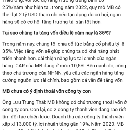
Theo ông, với tốc độ tăng trưởng trung bình 20 –
25%/năm như hiện tại, trong năm 2022, quy mô MB có
thể đạt 2 tỷ USD thậm chí
nếu tận dụng đc cơ hội, ngân
hàng sẽ có cơ hội tăng trưởng tài sản tốt hơn.
Tại sao chúng ta tăng vốn điều lệ năm nay là 35%?
Trong năm nay, chúng tôi chia cổ tức bằng cổ phiếu tỷ lệ
35%. Việc tăng vốn sẽ giúp chúng ta có khả năng phát
triển nhanh hơn, cải thiện năng lực tài chính của ngân
hàng. CAR của MB đang ở mức 10,5%. Bên cạnh đó, cũng
theo chủ trương của NHNN, yêu cầu các ngân hàng tăng
cường nguồn lực tài chính, bao gồm cả vấn đề tăng vốn.
MB chưa có ý định thoái vốn công ty con
Ông Lưu Trung Thái: MB không có chủ trương thoái vốn ở
công ty con. Còn lại, có 2 công ty thành viên đang ráo riết
tìm đối tác chiến lược. Doanh thu các công ty thành viên
xấp xỉ 13.000 tỷ, lợi nhuận tăng gần 19%. Năm 2020, MB