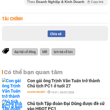
Theo
Doanh Nghiệp & Kinh Doanh
Copy link
TÀI CHÍNH
Chia sẻ
đại hội cổ đông
MB
lịch trả cổ tức
Có thể bạn quan tâm
Con gái ông Trịnh Văn Tuấn trở thành
Chủ tịch PC1 ở tuổi 27
DOANH NGHIỆP
-
14:31 | 24/07/2026
Chủ tịch Tập đoàn Đại Dũng được đề cử
vào HĐQT PC1