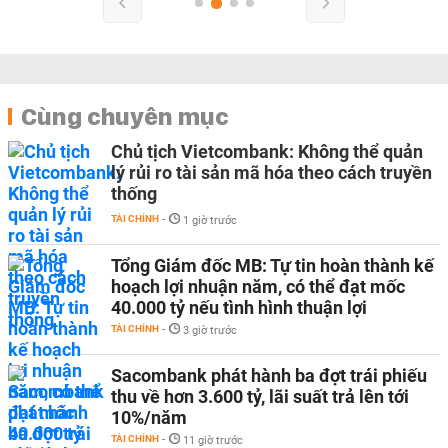
Cùng chuyên mục
Chủ tịch Vietcombank: Không thể quản
lý rủi ro tài sản mã hóa theo cách truyền
thống
TÀI CHÍNH
-
1 giờ trước
Tổng Giám đốc MB: Tự tin hoàn thành kế
hoạch lợi nhuận năm, có thể đạt mốc
40.000 tỷ nếu tình hình thuận lợi
TÀI CHÍNH
-
3 giờ trước
Sacombank phát hành ba đợt trái phiếu
thu về hơn 3.600 tỷ, lãi suất trả lên tới
10%/năm
TÀI CHÍNH
-
11 giờ trước