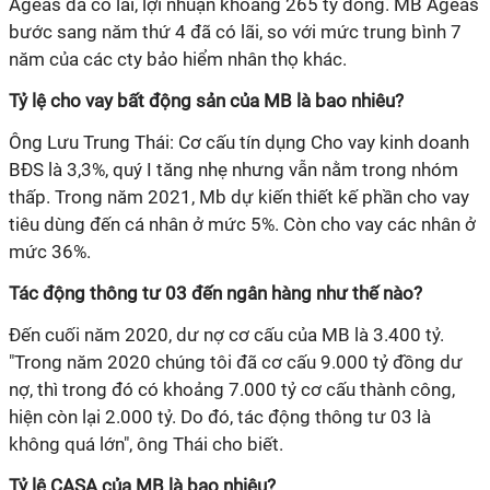
Ageas đã có lãi, lợi nhuận khoảng 265 tỷ đồng. MB Ageas
bước sang năm thứ 4 đã có lãi, so với mức trung bình 7
năm của các cty bảo hiểm nhân thọ khác.
Tỷ lệ cho vay bất động sản của MB là bao nhiêu?
Ông Lưu Trung Thái:
Cơ cấu tín dụng Cho vay kinh doanh
BĐS là 3,3%, quý I tăng nhẹ nhưng vẫn nằm trong nhóm
thấp. Trong năm 2021, Mb dự kiến thiết kế phần cho vay
tiêu dùng đến cá nhân ở mức 5%. Còn cho vay các nhân ở
mức 36%.
Tác động thông tư 03 đến ngân hàng như thế nào?
Đến cuối năm 2020, dư nợ cơ cấu của MB là 3.400 tỷ.
"Trong năm 2020 chúng tôi đã cơ cấu 9.000 tỷ đồng dư
nợ, thì trong đó có khoảng 7.000 tỷ cơ cấu thành công,
hiện còn lại 2.000 tỷ. Do đó, tác động thông tư 03 là
không quá lớn", ông Thái cho biết.
Tỷ lệ CASA của MB là bao nhiêu?