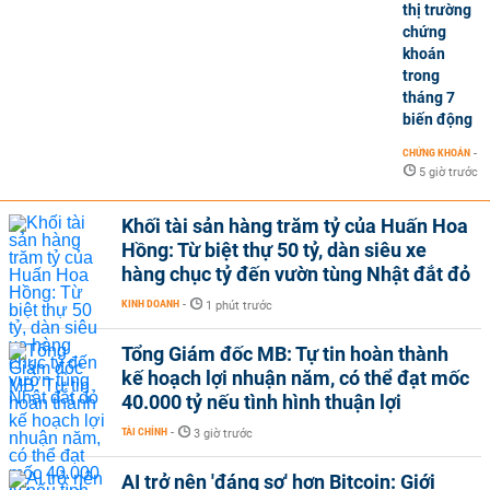
thị trường
chứng
khoán
trong
tháng 7
biến động
CHỨNG KHOÁN
-
5 giờ trước
Khối tài sản hàng trăm tỷ của Huấn Hoa
Hồng: Từ biệt thự 50 tỷ, dàn siêu xe
hàng chục tỷ đến vườn tùng Nhật đắt đỏ
KINH DOANH
-
1 phút trước
Tổng Giám đốc MB: Tự tin hoàn thành
kế hoạch lợi nhuận năm, có thể đạt mốc
40.000 tỷ nếu tình hình thuận lợi
TÀI CHÍNH
-
3 giờ trước
AI trở nên 'đáng sợ' hơn Bitcoin: Giới