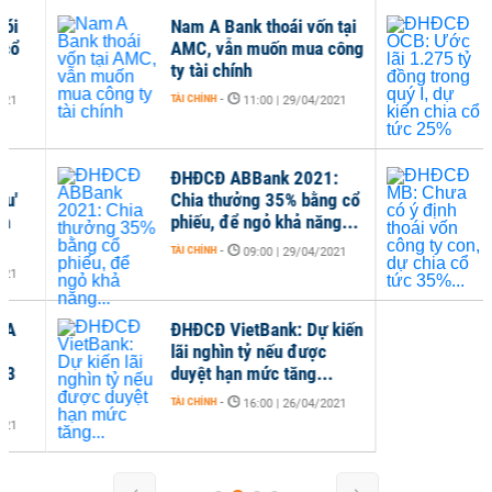
Nam A Bank thoái vốn tại
ĐHĐ
AMC, vẫn muốn mua công
1.2
ty tài chính
I, d
TÀI CHÍNH
-
TÀI C
11:00 | 29/04/2021
ĐHĐCĐ ABBank 2021:
ĐHĐ
Chia thưởng 35% bằng cổ
địn
phiếu, để ngỏ khả năng...
con,
TÀI CHÍNH
-
TÀI C
09:00 | 29/04/2021
ĐHĐCĐ VietBank: Dự kiến
lãi nghìn tỷ nếu được
duyệt hạn mức tăng...
TÀI CHÍNH
-
16:00 | 26/04/2021