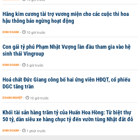
Hãng kim cương tài trợ vương miện cho các cuộc thi hoa
hậu thông báo ngừng hoạt động
KINH DOANH
-
10 giờ trước
Con gái tỷ phú Phạm Nhật Vượng lần đầu tham gia vào hệ
sinh thái Vingroup
KINH DOANH
-
5 giờ trước
Hoá chất Đức Giang công bố hai ứng viên HĐQT, cổ phiếu
DGC tăng trần
DOANH NGHIỆP
-
10 giờ trước
Khối tài sản hàng trăm tỷ của Huấn Hoa Hồng: Từ biệt thự
50 tỷ, dàn siêu xe hàng chục tỷ đến vườn tùng Nhật đắt đỏ
KINH DOANH
-
1 phút trước