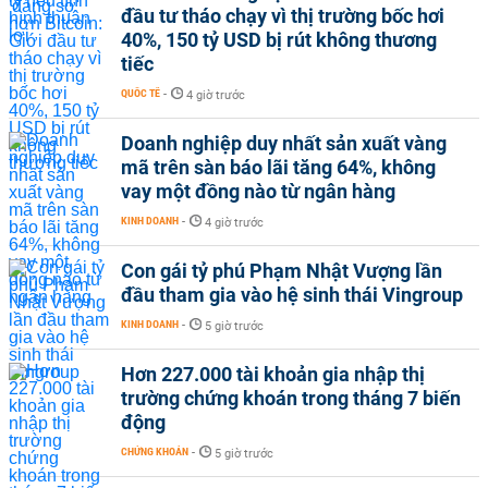
đầu tư tháo chạy vì thị trường bốc hơi
40%, 150 tỷ USD bị rút không thương
tiếc
QUỐC TẾ
-
4 giờ trước
Doanh nghiệp duy nhất sản xuất vàng
mã trên sàn báo lãi tăng 64%, không
vay một đồng nào từ ngân hàng
KINH DOANH
-
4 giờ trước
Con gái tỷ phú Phạm Nhật Vượng lần
đầu tham gia vào hệ sinh thái Vingroup
KINH DOANH
-
5 giờ trước
Hơn 227.000 tài khoản gia nhập thị
trường chứng khoán trong tháng 7 biến
động
CHỨNG KHOÁN
-
5 giờ trước