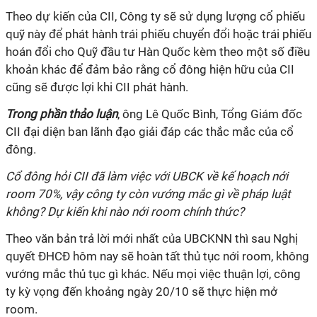
Theo dự kiến của CII, Công ty sẽ sử dụng lượng cổ phiếu
quỹ này để phát hành trái phiếu chuyển đổi hoặc trái phiếu
hoán đổi cho Quỹ đầu tư Hàn Quốc kèm theo một số điều
khoản khác để đảm bảo rằng cổ đông hiện hữu của CII
cũng sẽ được lợi khi CII phát hành.
Trong phần thảo luận
, ông Lê Quốc Bình, Tổng Giám đốc
CII đại diện ban lãnh đạo giải đáp các thắc mắc của cổ
đông.
Cổ đông hỏi CII đã làm việc với UBCK về kế hoạch nới
room 70%, vậy công ty còn vướng mắc gì về pháp luật
không? Dự kiến khi nào nới room chính thức?
Theo văn bản trả lời mới nhất của UBCKNN thì sau Nghị
quyết ĐHCĐ hôm nay sẽ hoàn tất thủ tục nới room, không
vướng mắc thủ tục gì khác. Nếu mọi việc thuận lợi, công
ty kỳ vọng đến khoảng ngày 20/10 sẽ thực hiện mở
room.