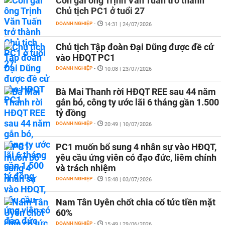
Con gái ông Trịnh Văn Tuấn trở thành
Chủ tịch PC1 ở tuổi 27
DOANH NGHIỆP
-
14:31 | 24/07/2026
Chủ tịch Tập đoàn Đại Dũng được đề cử
vào HĐQT PC1
DOANH NGHIỆP
-
10:08 | 23/07/2026
Bà Mai Thanh rời HĐQT REE sau 44 năm
gắn bó, công ty ước lãi 6 tháng gần 1.500
tỷ đồng
DOANH NGHIỆP
-
20:49 | 10/07/2026
PC1 muốn bổ sung 4 nhân sự vào HĐQT,
yêu cầu ứng viên có đạo đức, liêm chính
và trách nhiệm
DOANH NGHIỆP
-
15:48 | 03/07/2026
Nam Tân Uyên chốt chia cổ tức tiền mặt
60%
DOANH NGHIỆP
-
15:49 | 29/06/2026