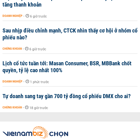
tăng thanh khoản
DOANH NGHIỆP
-
6 giờ trước
Sau nhịp điều chỉnh mạnh, CTCK nhìn thấy cơ hội ở nhóm cổ
phiếu nào?
CHỨNG KHOÁN
-
6 giờ trước
Lịch cổ tức tuần tới: Masan Consumer, BSR, MBBank chốt
quyền, tỷ lệ cao nhất 100%
DOANH NGHIỆP
-
1 phút trước
Tự doanh sang tay gần 700 tỷ đồng cổ phiếu DMX cho ai?
CHỨNG KHOÁN
-
18 giờ trước