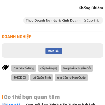
Khổng Chiêm
Theo
Doanh Nghiệp & Kinh Doanh
Copy link
DOANH NGHIỆP
Chia sẻ
đại hội cổ đông
cổ phiếu quỹ
trái phiếu chuyển đổi
ĐHCĐ CII
Lê Quốc Bình
nhà đầu tư Hàn Quốc
Có thể bạn quan tâm