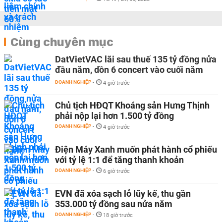
Cùng chuyên mục
DatVietVAC lãi sau thuế 135 tỷ đồng nửa
đầu năm, dồn 6 concert vào cuối năm
DOANH NGHIỆP
-
4 giờ trước
Chủ tịch HĐQT Khoáng sản Hưng Thịnh
phải nộp lại hơn 1.500 tỷ đồng
DOANH NGHIỆP
-
4 giờ trước
Điện Máy Xanh muốn phát hành cổ phiếu
với tỷ lệ 1:1 để tăng thanh khoản
DOANH NGHIỆP
-
6 giờ trước
EVN đã xóa sạch lỗ lũy kế, thu gần
353.000 tỷ đồng sau nửa năm
DOANH NGHIỆP
-
18 giờ trước