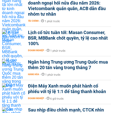
doanh ngoại hối nửa đầu năm 2026:
Vietcombank quán quân, ACB dẫn đầu
nhóm tư nhân
TÀI CHÍNH
-
1 phút trước
Lịch cổ tức tuần tới: Masan Consumer,
BSR, MBBank chốt quyền, tỷ lệ cao nhất
100%
DOANH NGHIỆP
-
1 phút trước
Ngân hàng Trung ương Trung Quốc mua
thêm 20 tấn vàng trong tháng 7
HÀNG HÓA
-
1 phút trước
Điện Máy Xanh muốn phát hành cổ
phiếu với tỷ lệ 1:1 để tăng thanh khoản
DOANH NGHIỆP
-
6 giờ trước
Sau nhịp điều chỉnh mạnh, CTCK nhìn