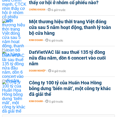
thấy cơ hội ở nhóm cổ phiếu nào?
CHỨNG KHOÁN
-
6 giờ trước
Một thương hiệu thời trang Việt đóng
cửa sau 5 năm hoạt động, thanh lý toàn
bộ cửa hàng
KINH DOANH
-
6 giờ trước
DatVietVAC lãi sau thuế 135 tỷ đồng
nửa đầu năm, dồn 6 concert vào cuối
năm
DOANH NGHIỆP
-
4 giờ trước
Công ty 100 tỷ của Huấn Hoa Hồng
bỗng dưng ‘biến mất’, một công ty khác
đã giải thể
KINH DOANH
-
5 giờ trước