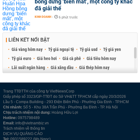
bỗng dưng ‘biến mất’, một công ty khác
đã giải thể
KINH DOANH
-
6 phút trước
LIÊN KẾT NỔI BẬT
Giá vàng hôm nay
Tỷ giá ngoại tệ
Tỷ giá usd
Tỷ giá yen
Tỷ giá euro
Giá heo hơi
Giá cà phê
Giá tiêu hôm nay
Lãi suất ngân hàng
Giá xăng dầu
Giá thép hôm nay
Giá sầu riêng
Giá thịt heo
Giá gạo
Giá cao su
Best Retail Brokers
Diễn đàn đầu tư Việt Nam 2026
Trang TTĐTTH của công ty VietNewsCorp
Giấy phép số 3323/GP-TTĐT do Sở VH&TT TP.HCM cấp ngày 20/3/2026
Lầu 5 - Compa Building - 293 Điện Biên Phủ - Phường Gia Định - TP.HCM
Chi nhánh:
Số 5 - Khu 38A Trần Phú - Phường Ba Đình - TP. Hà Nội
Chịu trách nhiệm nội dung:
Hoàng Hữu Lợi
Hotline:
0975798489
Email:
info@vietnambiz.vn
Trách nhiệm về thông tin
DỊCH VỤ QUẢNG CÁO
Tel:
0931589222 (Ms Ngọc)