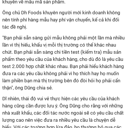
khuyên về mẫu mã sản phẩm.
Ông chủ Dh Foods khuyên người mới kinh doanh không
nên tính phí hàng mẫu hay phí vận chuyển, kể cả khi đối
tác đề nghị.
"Bạn phải sẵn sàng gửi mẫu không phải một lần mà nhiều
lần vì thị hiếu, khẩu vị mỗi thị trường có thể khác nhau
chút. Bạn phải sẵn sàng chi tiền test (kiểm tra) mẫu sản
phẩm theo yêu cầu của khách hàng, cho dù đó là yêu cầu
test 2.000 hợp chất khác nhau. Bạn phải hiểu khách hàng
đưa ra các yêu cầu không phải vì họ thích hay họ muốn
làm phiền bạn mà thị trường bên đó đòi hỏi họ phải cẩn
thận", ông Dũng chia sẻ.
Dĩ nhiên, thái độ vui vẻ thực hiện các yêu cầu của khách
hàng cũng cần được lưu ý. Ông Dũng cho rằng với những
nhà xuất khẩu, các đối tác nước ngoài sẽ có yêu cầu chất
lượng cao nên việc đưa ra nhiều yêu cầu là chuyện dễ
hiểu. Với các trường hợp lừa đảo, họ thường bỏ qua các