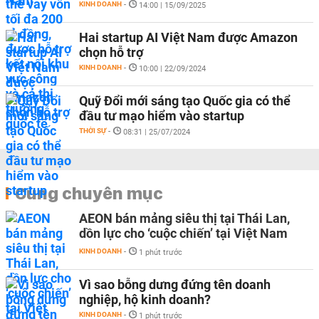
KINH DOANH
-
14:00 | 15/09/2025
Hai startup AI Việt Nam được Amazon
chọn hỗ trợ
KINH DOANH
-
10:00 | 22/09/2024
Quỹ Đổi mới sáng tạo Quốc gia có thể
đầu tư mạo hiểm vào startup
THỜI SỰ
-
08:31 | 25/07/2024
Cùng chuyên mục
AEON bán mảng siêu thị tại Thái Lan,
dồn lực cho ‘cuộc chiến’ tại Việt Nam
KINH DOANH
-
1 phút trước
Vì sao bỗng dưng đứng tên doanh
nghiệp, hộ kinh doanh?
KINH DOANH
-
1 phút trước