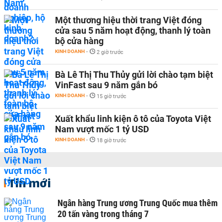
Một thương hiệu thời trang Việt đóng
cửa sau 5 năm hoạt động, thanh lý toàn
bộ cửa hàng
KINH DOANH
-
2 giờ trước
Bà Lê Thị Thu Thủy gửi lời chào tạm biệt
VinFast sau 9 năm gắn bó
KINH DOANH
-
15 giờ trước
Xuất khẩu linh kiện ô tô của Toyota Việt
Nam vượt mốc 1 tỷ USD
KINH DOANH
-
18 giờ trước
Tin mới
Ngân hàng Trung ương Trung Quốc mua thêm
20 tấn vàng trong tháng 7