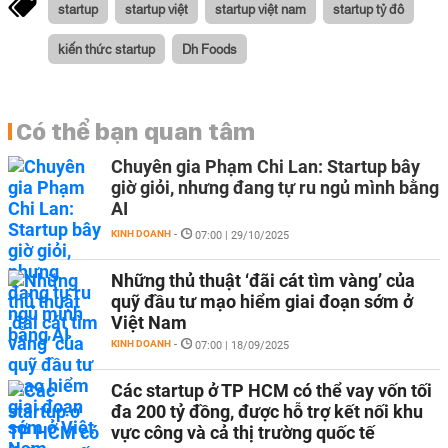
startup
startup việt
startup việt nam
startup tỷ đô
kiến thức startup
Dh Foods
Có thể bạn quan tâm
Chuyên gia Phạm Chi Lan: Startup bây
giờ giỏi, nhưng đang tự ru ngủ mình bằng
AI
KINH DOANH
-
07:00 | 29/10/2025
Những thủ thuật ‘đãi cát tìm vàng’ của
quỹ đầu tư mạo hiểm giai đoạn sớm ở
Việt Nam
KINH DOANH
-
07:00 | 18/09/2025
Các startup ở TP HCM có thể vay vốn tối
đa 200 tỷ đồng, được hỗ trợ kết nối khu
vực công và cả thị trường quốc tế