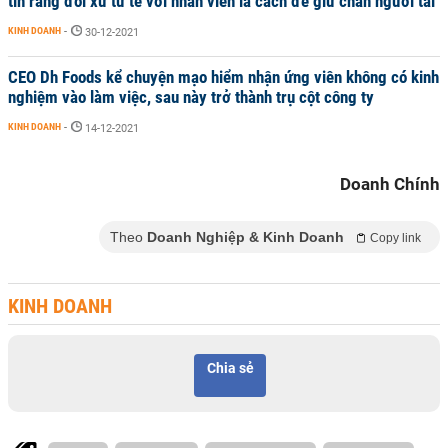
tin rằng đối xử tử tế với nhân viên là cách để giữ chân người tài
KINH DOANH
-
30-12-2021
CEO Dh Foods kể chuyện mạo hiểm nhận ứng viên không có kinh
nghiệm vào làm việc, sau này trở thành trụ cột công ty
KINH DOANH
-
14-12-2021
Doanh Chính
Theo
Doanh Nghiệp & Kinh Doanh
Copy link
KINH DOANH
Chia sẻ