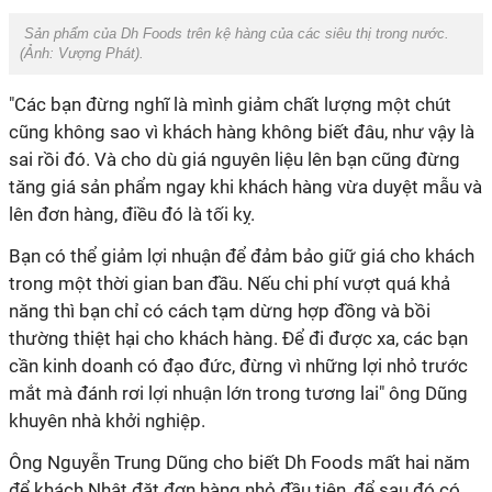
Sản phẩm của Dh Foods trên kệ hàng của các siêu thị trong nước.
(Ảnh:
Vượng Phát
).
"Các bạn đừng nghĩ là mình giảm chất lượng một chút
cũng không sao vì khách hàng không biết đâu, như vậy là
sai rồi đó. Và cho dù giá nguyên liệu lên bạn cũng đừng
tăng giá sản phẩm ngay khi khách hàng vừa duyệt mẫu và
lên đơn hàng, điều đó là tối kỵ.
Bạn có thể giảm lợi nhuận để đảm bảo giữ giá cho khách
trong một thời gian ban đầu. Nếu chi phí vượt quá khả
năng thì bạn chỉ có cách tạm dừng hợp đồng và bồi
thường thiệt hại cho khách hàng. Để đi được xa, các bạn
cần kinh doanh có đạo đức, đừng vì những lợi nhỏ trước
mắt mà đánh rơi lợi nhuận lớn trong tương lai" ông Dũng
khuyên nhà khởi nghiệp.
Ông Nguyễn Trung Dũng cho biết Dh Foods mất hai năm
để khách Nhật đặt đơn hàng nhỏ đầu tiên, để sau đó có