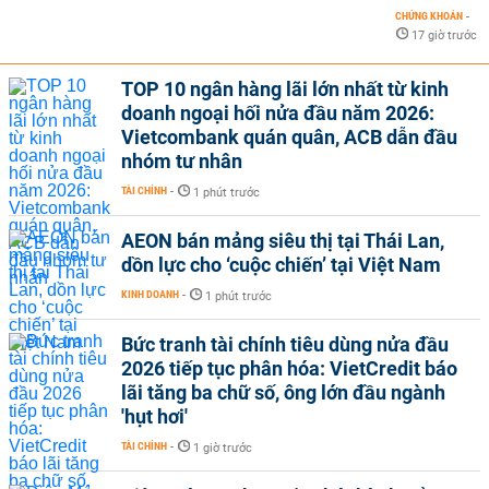
CHỨNG KHOÁN
-
17 giờ trước
TOP 10 ngân hàng lãi lớn nhất từ kinh
doanh ngoại hối nửa đầu năm 2026:
Vietcombank quán quân, ACB dẫn đầu
nhóm tư nhân
TÀI CHÍNH
-
1 phút trước
AEON bán mảng siêu thị tại Thái Lan,
dồn lực cho ‘cuộc chiến’ tại Việt Nam
KINH DOANH
-
1 phút trước
Bức tranh tài chính tiêu dùng nửa đầu
2026 tiếp tục phân hóa: VietCredit báo
lãi tăng ba chữ số, ông lớn đầu ngành
'hụt hơi'
TÀI CHÍNH
-
1 giờ trước