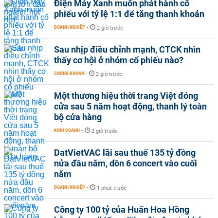
Điện Máy Xanh muốn phát hành cổ
phiếu với tỷ lệ 1:1 để tăng thanh khoản
DOANH NGHIỆP
-
2 giờ trước
Sau nhịp điều chỉnh mạnh, CTCK nhìn
thấy cơ hội ở nhóm cổ phiếu nào?
CHỨNG KHOÁN
-
2 giờ trước
Một thương hiệu thời trang Việt đóng
cửa sau 5 năm hoạt động, thanh lý toàn
bộ cửa hàng
KINH DOANH
-
2 giờ trước
DatVietVAC lãi sau thuế 135 tỷ đồng
nửa đầu năm, dồn 6 concert vào cuối
năm
DOANH NGHIỆP
-
1 phút trước
Công ty 100 tỷ của Huấn Hoa Hồng