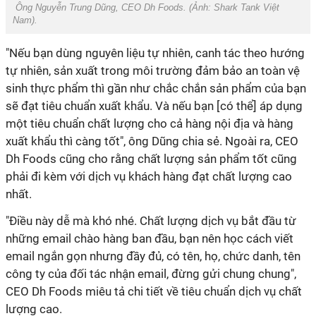
Ông Nguyễn Trung Dũng, CEO Dh Foods. (Ảnh:
Shark Tank Việt
Nam
).
"Nếu bạn dùng nguyên liệu tự nhiên, canh tác theo hướng
tự nhiên, sản xuất trong môi trường đảm bảo an toàn vệ
sinh thực phẩm thì gần như chắc chắn sản phẩm của bạn
sẽ đạt tiêu chuẩn xuất khẩu. Và nếu bạn [có thể] áp dụng
một tiêu chuẩn chất lượng cho cả hàng nội địa và hàng
xuất khẩu thì càng tốt", ông Dũng chia sẻ. Ngoài ra, CEO
Dh Foods cũng cho rằng chất lượng sản phẩm tốt cũng
phải đi kèm với dịch vụ khách hàng đạt chất lượng cao
nhất.
"Điều này dễ mà khó nhé. Chất lượng dịch vụ bắt đầu từ
những email chào hàng ban đầu, bạn nên học cách viết
email ngắn gọn nhưng đầy đủ, có tên, họ, chức danh, tên
công ty của đối tác nhận email, đừng gửi chung chung",
CEO Dh Foods miêu tả chi tiết về tiêu chuẩn dịch vụ chất
lượng cao.