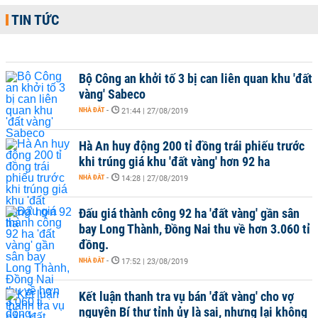
TIN TỨC
Bộ Công an khởi tố 3 bị can liên quan khu 'đất
vàng' Sabeco
NHÀ ĐẤT
-
21:44 | 27/08/2019
Hà An huy động 200 tỉ đồng trái phiếu trước
khi trúng giá khu 'đất vàng' hơn 92 ha
NHÀ ĐẤT
-
14:28 | 27/08/2019
Đấu giá thành công 92 ha 'đất vàng' gần sân
bay Long Thành, Đồng Nai thu về hơn 3.060 tỉ
đồng.
NHÀ ĐẤT
-
17:52 | 23/08/2019
Kết luận thanh tra vụ bán 'đất vàng' cho vợ
nguyên Bí thư tỉnh ủy là sai, nhưng lại không