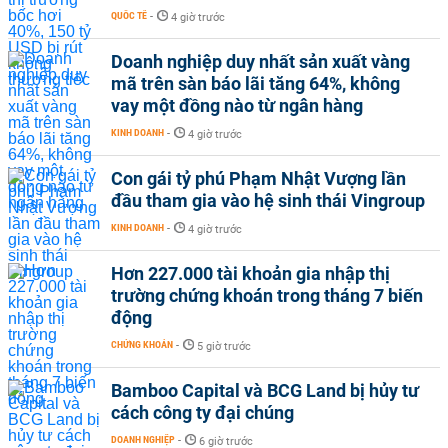
QUỐC TẾ
-
4 giờ trước
Doanh nghiệp duy nhất sản xuất vàng
mã trên sàn báo lãi tăng 64%, không
vay một đồng nào từ ngân hàng
KINH DOANH
-
4 giờ trước
Con gái tỷ phú Phạm Nhật Vượng lần
đầu tham gia vào hệ sinh thái Vingroup
KINH DOANH
-
4 giờ trước
Hơn 227.000 tài khoản gia nhập thị
trường chứng khoán trong tháng 7 biến
động
CHỨNG KHOÁN
-
5 giờ trước
Bamboo Capital và BCG Land bị hủy tư
cách công ty đại chúng
DOANH NGHIỆP
-
6 giờ trước