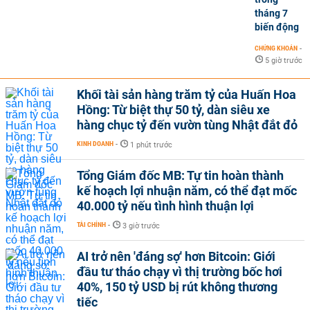
tháng 7
biến động
CHỨNG KHOÁN
-
5 giờ trước
Khối tài sản hàng trăm tỷ của Huấn Hoa
Hồng: Từ biệt thự 50 tỷ, dàn siêu xe
hàng chục tỷ đến vườn tùng Nhật đắt đỏ
KINH DOANH
-
1 phút trước
Tổng Giám đốc MB: Tự tin hoàn thành
kế hoạch lợi nhuận năm, có thể đạt mốc
40.000 tỷ nếu tình hình thuận lợi
TÀI CHÍNH
-
3 giờ trước
AI trở nên 'đáng sợ' hơn Bitcoin: Giới
đầu tư tháo chạy vì thị trường bốc hơi
40%, 150 tỷ USD bị rút không thương
tiếc