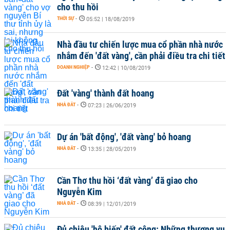
cho thu hồi
THỜI SỰ
-
05:52 | 18/08/2019
Nhà đầu tư chiến lược mua cổ phần nhà nước
nhắm đến 'đất vàng', cần phải điều tra chi tiết
DOANH NGHIỆP
-
12:42 | 10/08/2019
Đất 'vàng' thành đất hoang
NHÀ ĐẤT
-
07:23 | 26/06/2019
Dự án 'bất động', 'đất vàng' bỏ hoang
NHÀ ĐẤT
-
13:35 | 28/05/2019
Cần Thơ thu hồi ‘đất vàng’ đã giao cho
Nguyễn Kim
NHÀ ĐẤT
-
08:39 | 12/01/2019
Đủ chiêu 'hô biến' đất công: Những thương vụ