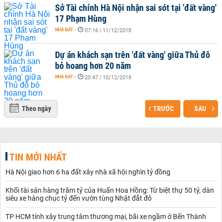
Sở Tài chính Hà Nội nhận sai sót tại 'đất vàng'
17 Phạm Hùng
NHÀ ĐẤT
-
07:16 | 11/12/2018
Dự án khách sạn trên 'đất vàng' giữa Thủ đô
bỏ hoang hơn 20 năm
NHÀ ĐẤT
-
20:47 | 10/12/2018
Theo ngày
TRƯỚC
SAU
TIN MỚI NHẤT
Hà Nội giao hơn 6 ha đất xây nhà xã hội nghìn tỷ đồng
Khối tài sản hàng trăm tỷ của Huấn Hoa Hồng: Từ biệt thự 50 tỷ, dàn
siêu xe hàng chục tỷ đến vườn tùng Nhật đắt đỏ
TP HCM tính xây trung tâm thương mại, bãi xe ngầm ở Bến Thành