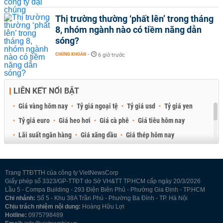
Thị trường thường ‘phất lên’ trong tháng
8, nhóm ngành nào có tiềm năng dẫn
sóng?
CHỨNG KHOÁN
-
6 giờ trước
LIÊN KẾT NỔI BẬT
Giá vàng hôm nay
Tỷ giá ngoại tệ
Tỷ giá usd
Tỷ giá yen
Tỷ giá euro
Giá heo hơi
Giá cà phê
Giá tiêu hôm nay
Lãi suất ngân hàng
Giá xăng dầu
Giá thép hôm nay
Giá sầu riêng
Giá thịt heo
Giá gạo
Giá cao su
Best Retail Brokers
Diễn đàn đầu tư Việt Nam 2026
Trang TTĐTTH của công ty VietNewsCorp
Giấy phép số 3323/GP-TTĐT do Sở VH&TT TP.HCM cấp ngày 20/3/2026
Lầu 5 - Compa Building - 293 Điện Biên Phủ - Phường Gia Định - TP.HCM
Chi nhánh:
Số 5 - Khu 38A Trần Phú - Phường Ba Đình - TP. Hà Nội
Chịu trách nhiệm nội dung:
Hoàng Hữu Lợi
Hotline:
0975798489