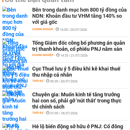
Bên trong danh mục hơn 800 tỷ đồng của
NDN: Khoản đầu tư VHM tăng 140% so
với giá gốc
CHỨNG KHOÁN
-
14:00 | 25/07/2026
Tổng Giám đốc công bố phương án quản
trị thanh khoản, cổ phiếu PNJ nằm sàn
DOANH NGHIỆP
-
14:33 | 21/07/2026
Cục Thuế lưu ý 5 điều khi kê khai thuế
thu nhập cá nhân
THỜI SỰ
-
06:59 | 20/07/2026
Chuyên gia: Muốn kinh tế tăng trưởng
hai con số, phải gỡ 'nút thắt' trong thực
thi chính sách
THỜI SỰ
-
07:00 | 18/07/2026
Hé lộ biến động sở hữu ở PNJ: Cổ đông