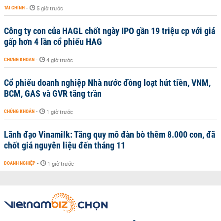
TÀI CHÍNH
-
5 giờ trước
Công ty con của HAGL chốt ngày IPO gần 19 triệu cp với giá
gấp hơn 4 lần cổ phiếu HAG
CHỨNG KHOÁN
-
4 giờ trước
Cổ phiếu doanh nghiệp Nhà nước đồng loạt hút tiền, VNM,
BCM, GAS và GVR tăng trần
CHỨNG KHOÁN
-
1 giờ trước
Lãnh đạo Vinamilk: Tăng quy mô đàn bò thêm 8.000 con, đã
chốt giá nguyên liệu đến tháng 11
DOANH NGHIỆP
-
1 giờ trước