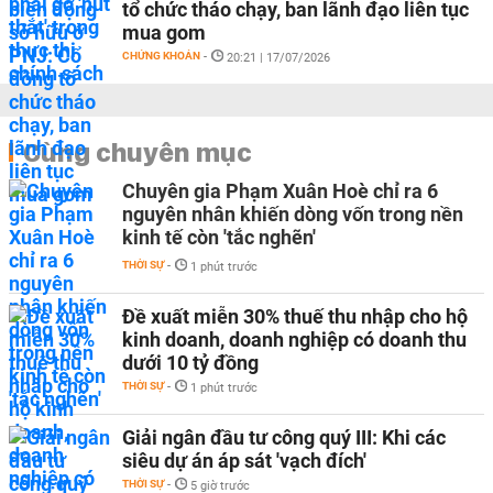
tổ chức tháo chạy, ban lãnh đạo liên tục
mua gom
CHỨNG KHOÁN
-
20:21 | 17/07/2026
Cùng chuyên mục
Chuyên gia Phạm Xuân Hoè chỉ ra 6
nguyên nhân khiến dòng vốn trong nền
kinh tế còn 'tắc nghẽn'
THỜI SỰ
-
1 phút trước
Đề xuất miễn 30% thuế thu nhập cho hộ
kinh doanh, doanh nghiệp có doanh thu
dưới 10 tỷ đồng
THỜI SỰ
-
1 phút trước
Giải ngân đầu tư công quý III: Khi các
siêu dự án áp sát 'vạch đích'
THỜI SỰ
-
5 giờ trước