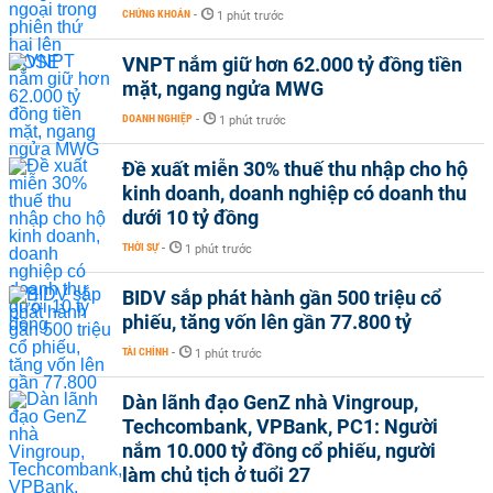
CHỨNG KHOÁN
-
1 phút trước
VNPT nắm giữ hơn 62.000 tỷ đồng tiền
mặt, ngang ngửa MWG
DOANH NGHIỆP
-
1 phút trước
Đề xuất miễn 30% thuế thu nhập cho hộ
kinh doanh, doanh nghiệp có doanh thu
dưới 10 tỷ đồng
THỜI SỰ
-
1 phút trước
BIDV sắp phát hành gần 500 triệu cổ
phiếu, tăng vốn lên gần 77.800 tỷ
TÀI CHÍNH
-
1 phút trước
Dàn lãnh đạo GenZ nhà Vingroup,
Techcombank, VPBank, PC1: Người
nắm 10.000 tỷ đồng cổ phiếu, người
làm chủ tịch ở tuổi 27