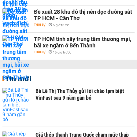
Đề xuất 28 khu đô thị nén dọc đường sắt
TP HCM - Cần Thơ
THỜI SỰ
-
5 giờ trước
TP HCM tính xây trung tâm thương mại,
bãi xe ngầm ở Bến Thành
THỜI SỰ
-
15 giờ trước
Tin mới
Bà Lê Thị Thu Thủy gửi lời chào tạm biệt
VinFast sau 9 năm gắn bó
Giá thép thanh Trung Quốc chạm mức thấp