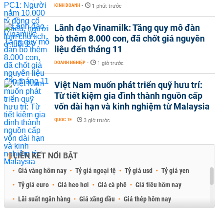
KINH DOANH
-
1 phút trước
Lãnh đạo Vinamilk: Tăng quy mô đàn
bò thêm 8.000 con, đã chốt giá nguyên
liệu đến tháng 11
DOANH NGHIỆP
-
1 giờ trước
Việt Nam muốn phát triển quỹ hưu trí:
Từ tiết kiệm gia đình thành nguồn cấp
vốn dài hạn và kinh nghiệm từ Malaysia
QUỐC TẾ
-
3 giờ trước
LIÊN KẾT NỔI BẬT
Giá vàng hôm nay
Tỷ giá ngoại tệ
Tỷ giá usd
Tỷ giá yen
Tỷ giá euro
Giá heo hơi
Giá cà phê
Giá tiêu hôm nay
Lãi suất ngân hàng
Giá xăng dầu
Giá thép hôm nay
Giá sầu riêng
Giá thịt heo
Giá gạo
Giá cao su