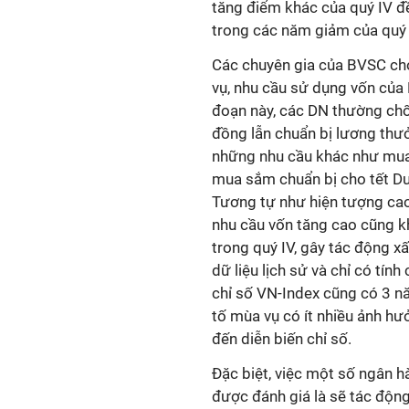
tăng điểm khác của quý IV đ
trong các năm giảm của quý 
Các chuyên gia của BVSC cho
vụ, nhu cầu sử dụng vốn của
đoạn này, các DN thường chố
đồng lẫn chuẩn bị lương thưở
những nhu cầu khác như mua 
mua sắm chuẩn bị cho tết Dư
Tương tự như hiện tượng cao
nhu cầu vốn tăng cao cũng kh
trong quý IV, gây tác động x
dữ liệu lịch sử và chỉ có tính
chỉ số VN-Index cũng có 3 n
tố mùa vụ có ít nhiều ảnh hư
đến diễn biến chỉ số.
Đặc biệt, việc một số ngân h
được đánh giá là sẽ tác động