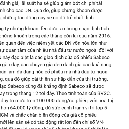
nh giá, lãi suất hạ sẽ giúp giảm bớt chi phí tài
oanh cho các DN. Qua đó, giúp chứng khoán được
n, những tác động này sẽ có độ trễ nhất định.
ng ty chứng khoán đều đưa ra những nhận định tích
g chứng khoán trong các tháng còn lại của năm 2016.
liên quan đến việc niêm yết các DN vốn hóa lớn như
sự quan tâm của nhiều nhà đầu tư nước ngoài đối với
 này đặc biệt là các giao dịch của cổ phiếu Sabeco
n gần đây, các chuyên gia đều đánh giá cao khả năng
ần làm đa dạng hóa cổ phiếu mà nhà đầu tư ngoại
g, qua đó giúp cải thiện sự hấp dẫn của thị trường.
nh đạo Sabeco cũng đã khẳng định Sabeco sẽ được
y trong tháng 12 tới đây. Theo tính toán của BVSC,
duy trì mức trên 100.000 đồng/cổ phiếu, vốn hóa thị
ơn 64.000 tỷ đồng, đủ sức cạnh tranh vị trí top 5
HCM và chắc chắn biến động của giá cổ phiếu
ới lên sàn sẽ có tác động rất lớn đến chỉ số VN-