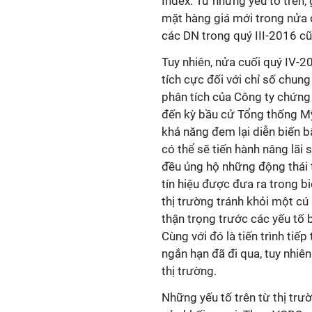
Index. Từ những yếu tố trên, 
mặt hàng giá mới trong nửa đ
các DN trong quý III-2016 c
Tuy nhiên, nửa cuối quý IV-2
tích cực đối với chỉ số chun
phân tích của Công ty chứng
đến kỳ bầu cử Tổng thống Mỹ 
khả năng đem lại diễn biến b
có thể sẽ tiến hành nâng lãi 
đều ủng hộ những động thái 
tín hiệu được đưa ra trong 
thị trường tránh khỏi một cú
thận trọng trước các yếu tố b
Cùng với đó là tiến trình tiế
ngắn hạn đã đi qua, tuy nhiê
thị trường.
Những yếu tố trên từ thị trư