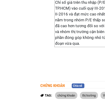
Chỉ số giá trên thu nhập (P
TP.HCM) vào cuối quý III-20
II-2016 và đạt mức cao nhất
nằm trong nhóm P/E thấp so
đã cao hơn tương đối so với
và nhóm thị trường cận biên 
phần đóng góp không nhỏ từ 
đoạn vừa qua.
CHỨNG KHOÁN
Chia sẻ
chứng khoán
thị trường
V
TAG: