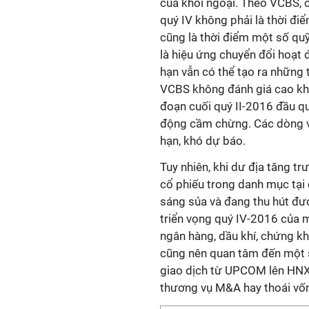
của khối ngoại. Theo VCBS, c
quý IV không phải là thời đi
cũng là thời điểm một số quỹ
là hiệu ứng chuyển đổi hoạt
hạn vẫn có thể tạo ra những 
VCBS không đánh giá cao khả
đoạn cuối quý II-2016 đầu qu
động cầm chừng. Các dòng v
hạn, khó dự báo.
Tuy nhiên, khi dư địa tăng trư
cổ phiếu trong danh mục tại
sáng sủa và đang thu hút đượ
triển vọng quý IV-2016 của m
ngân hàng, dầu khí, chứng kh
cũng nên quan tâm đến một s
giao dịch từ UPCOM lên HNX
thương vụ M&A hay thoái v