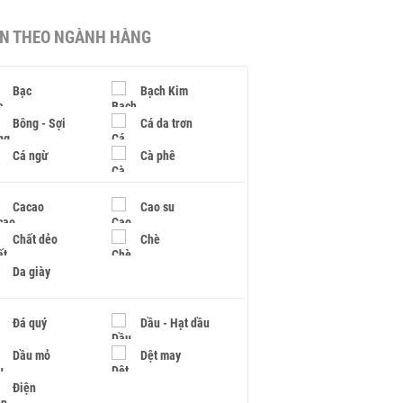
IN THEO NGÀNH HÀNG
Bạc
Bạch Kim
Bông - Sợi
Cá da trơn
Cá ngừ
Cà phê
Cacao
Cao su
Chất dẻo
Chè
Da giày
Đá quý
Dầu - Hạt dầu
Dầu mỏ
Dệt may
Điện