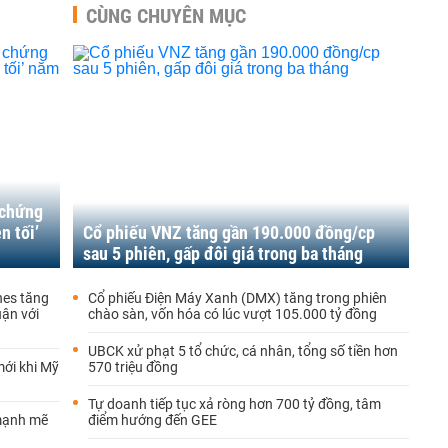
CÙNG CHUYÊN MỤC
 chứng
n tối’
Cổ phiếu VNZ tăng gần 190.000 đồng/cp
sau 5 phiên, gấp đôi giá trong ba tháng
nes tăng
Cổ phiếu Điện Máy Xanh (DMX) tăng trong phiên
uận với
chào sàn, vốn hóa có lúc vượt 105.000 tỷ đồng
UBCK xử phạt 5 tổ chức, cá nhân, tổng số tiền hơn
mới khi Mỹ
570 triệu đồng
Tự doanh tiếp tục xả ròng hơn 700 tỷ đồng, tâm
mạnh mẽ
điểm hướng đến GEE