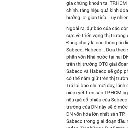
gia chứng khoán tại TP.HCM đá
chính, tăng hiệu quả kinh d
hưởng lợi gián tiếp. Tuy nhiê
Ngoài ra, dự báo của các cô
cực về triển vọng thị trườn
Đáng chú ý là các thông tin 
Sabeco, Habeco... Dựa theo 
phần vốn Nhà nước tại hai DN
trên thị trường OTC giai đoạ
Sabeco và Habeco sẽ góp ph
có thể nắm giữ trên thị trườn
Trả lời báo chí mới đây, lã
niêm yết trên sàn TP.HCM nga
nếu giá cổ phiếu của Sabeco 
trường của DN này sẽ ở mức h
DN vốn hóa lớn nhất sàn TP.
Sabeco trong giai đoạn đầu m