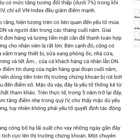
ều có mức tăng tương đối thấp (dưới 7%) trong khi
IV, chỉ số VN-Index đều giảm điểm mạnh.
 rằng, hiện tượng trên có liên quan đến yếu tố mùa
 DN và người dân trong các tháng cuối năm. Giai
t đơn hàng và lượng tiền mặt cần để thanh toán hợp
ng cho nhân viên là rất lớn. Bên cạnh đó, cũng có
sắm trang thiết bị, sửa sang phòng ốc, nhà cửa,
ơng và tết Âm… của cả khách hàng cá nhân lẫn DN.
 điểm tín dụng của ngân hàng giai đoạn cuối năm,
iến dòng tiền trên thị trường chứng khoán bị rút bớt
ấu đến điểm số. Mặc dù vậy, đây là yếu tố thống kê từ
 chất tham khảo. Trên thực tế, trong 5 năm trở lại đây,
ăm tăng điểm nhẹ trong quý IV, cho thấy mặc dù yếu
ởng, tuy nhiên không phải yếu tố quyết định tác động
àng công bố hạ lãi suất cho vay những ngày gần đây
 tích cực lên thị trường chứng khoán. Một chuyên