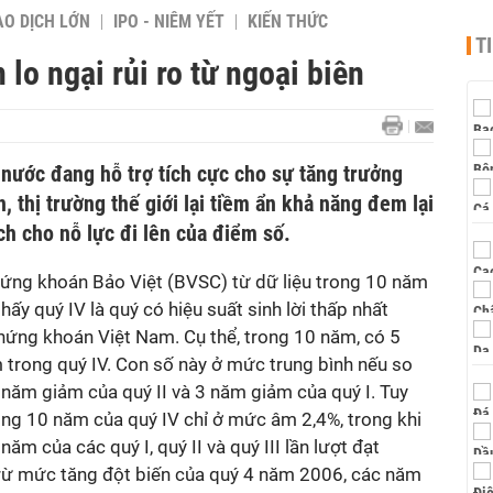
AO DỊCH LỚN
IPO - NIÊM YẾT
KIẾN THỨC
T
lo ngại rủi ro từ ngoại biên
 nước đang hỗ trợ tích cực cho sự tăng trưởng
, thị trường thế giới lại tiềm ẩn khả năng đem lại
ch cho nỗ lực đi lên của điểm số.
ứng khoán Bảo Việt (BVSC) từ dữ liệu trong 10 năm
hấy quý IV là quý có hiệu suất sinh lời thấp nhất
chứng khoán Việt Nam. Cụ thể, trong 10 năm, có 5
rong quý IV. Con số này ở mức trung bình nếu so
6 năm giảm của quý II và 3 năm giảm của quý I. Tuy
rong 10 năm của quý IV chỉ ở mức âm 2,4%, trong khi
ăm của các quý I, quý II và quý III lần lượt đạt
trừ mức tăng đột biến của quý 4 năm 2006, các năm