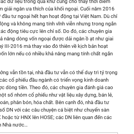
ác dữ liệu trong quá khứ cũng cho thấy thời điểm
ểm giải ngân ưa thích của khối ngoại. Cuối năm 2016
 đầu tư ngoại hết hạn hoạt động tại Việt Nam. Dù chỉ
 động và không mang tính vĩnh viễn nhưng trong ngắn
tác động tiêu cực lên chỉ số. Do đó, các chuyên gia
 năng dòng vốn ngoại được dải ngân ồ ạt như giai
ý III-2016 mà thay vào đó thiên về kịch bản hoạt
ốn lớn nếu có nhiều khả năng mang tính chất ngắn
ởng vẫn tồn tại, nhà đầu tư vẫn có thể duy trì tỷ trọng
 các cổ phiếu đầu ngành có triển vọng kinh doanh
c dòng tiền. Theo đó, các chuyên gia đánh giá cao
ột số nhóm cổ phiếu như vật liệu xây dựng, bán lẻ,
oán, phân bón, hóa chất. Bên cạnh đó, nhà đầu tư
ố DN với các câu chuyện cá biệt như chuyển sàn
 hoặc từ HNX lên HOSE; các DN liên quan đến các
ốn Nhà nước…