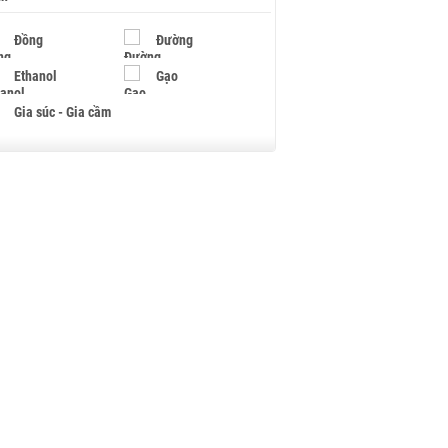
Đồng
Đường
Ethanol
Gạo
Gia súc - Gia cầm
Giấy
Gỗ
Hạt điều
Hồ tiêu - Hạt tiêu
Khí đốt
Kim loại khác
Mắc ca
Muối
Ngũ cốc
Nhựa - Hạt nhựa
Palladium
Phân bón