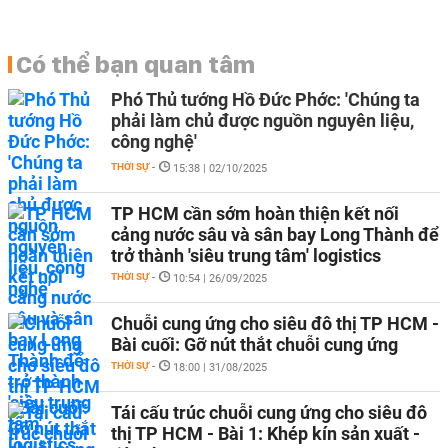
Có thể bạn quan tâm
Phó Thủ tướng Hồ Đức Phớc: 'Chúng ta
phải làm chủ được nguồn nguyên liệu,
công nghệ'
THỜI SỰ
-
15:38 | 02/10/2025
TP HCM cần sớm hoàn thiện kết nối
cảng nước sâu và sân bay Long Thành để
trở thành 'siêu trung tâm' logistics
THỜI SỰ
-
10:54 | 26/09/2025
Chuỗi cung ứng cho siêu đô thị TP HCM -
Bài cuối: Gỡ nút thắt chuỗi cung ứng
THỜI SỰ
-
18:00 | 31/08/2025
Tái cấu trúc chuỗi cung ứng cho siêu đô
thị TP HCM - Bài 1: Khép kín sản xuất -