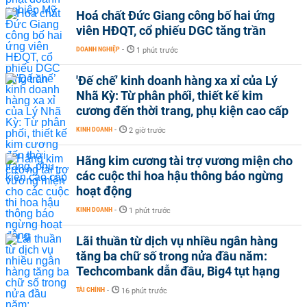
Hoá chất Đức Giang công bố hai ứng
viên HĐQT, cổ phiếu DGC tăng trần
DOANH NGHIỆP
-
1 phút trước
'Đế chế’ kinh doanh hàng xa xỉ của Lý
Nhã Kỳ: Từ phân phối, thiết kế kim
cương đến thời trang, phụ kiện cao cấp
KINH DOANH
-
2 giờ trước
Hãng kim cương tài trợ vương miện cho
các cuộc thi hoa hậu thông báo ngừng
hoạt động
KINH DOANH
-
1 phút trước
Lãi thuần từ dịch vụ nhiều ngân hàng
tăng ba chữ số trong nửa đầu năm:
Techcombank dẫn đầu, Big4 tụt hạng
TÀI CHÍNH
-
16 phút trước