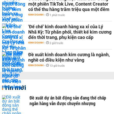
một phiên TikTok Live, Content Creator
có thể thu hàng trăm triệu qua một đêm
KINH DOANH
-
1 phút trước
'Đế chế’ kinh doanh hàng xa xỉ của Lý
Nhã Kỳ: Từ phân phối, thiết kế kim cương
đến thời trang, phụ kiện cao cấp
KINH DOANH
-
2 giờ trước
Đề xuất kinh doanh kim cương là ngành,
nghề có điều kiện như vàng
KINH DOANH
-
13 giờ trước
Tin mới
Đề xuất dự án bất động sản đang thế chấp
ngân hàng vẫn được chuyển nhượng