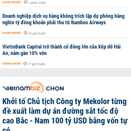
DOANH NGHIỆP
-
1 phút trước
Doanh nghiệp dịch vụ hàng không trích lập dự phòng hàng
nghìn tỷ đồng khoản phải thu từ Bamboo Airways
DOANH NGHIỆP
-
16 giờ trước
VietinBank Capital trở thành cổ đông lớn của Xếp dỡ Hải
An, nắm gần 10% vốn
CHỨNG KHOÁN
-
17 giờ trước
Khởi tố Chủ tịch Công ty Mekolor từng
đề xuất làm dự án đường sắt tốc độ
cao Bắc - Nam 100 tỷ USD bằng vốn tự
có