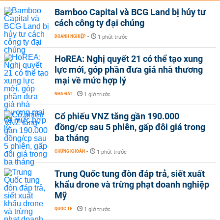
Bamboo Capital và BCG Land bị hủy tư
cách công ty đại chúng
DOANH NGHIỆP
-
1 phút trước
HoREA: Nghị quyết 21 có thể tạo xung
lực mới, góp phần đưa giá nhà thương
mại về mức hợp lý
NHÀ ĐẤT
-
1 giờ trước
Cổ phiếu VNZ tăng gần 190.000
đồng/cp sau 5 phiên, gấp đôi giá trong
ba tháng
CHỨNG KHOÁN
-
1 phút trước
Trung Quốc tung đòn đáp trả, siết xuất
khẩu drone và trừng phạt doanh nghiệp
Mỹ
QUỐC TẾ
-
1 giờ trước