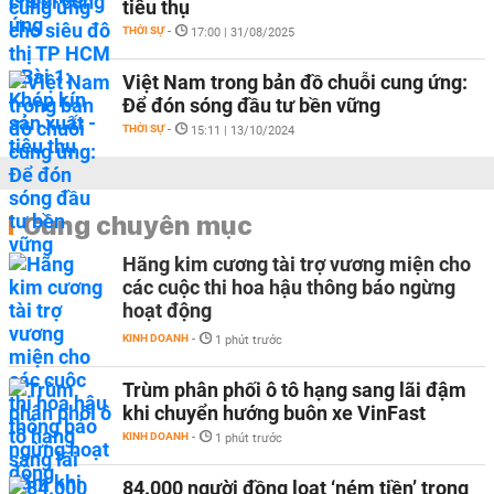
tiêu thụ
THỜI SỰ
-
17:00 | 31/08/2025
Việt Nam trong bản đồ chuỗi cung ứng:
Để đón sóng đầu tư bền vững
THỜI SỰ
-
15:11 | 13/10/2024
Cùng chuyên mục
Hãng kim cương tài trợ vương miện cho
các cuộc thi hoa hậu thông báo ngừng
hoạt động
KINH DOANH
-
1 phút trước
Trùm phân phối ô tô hạng sang lãi đậm
khi chuyển hướng buôn xe VinFast
KINH DOANH
-
1 phút trước
84.000 người đồng loạt ‘ném tiền’ trong