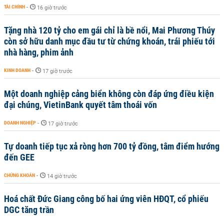
TÀI CHÍNH
-
16 giờ trước
Tặng nhà 120 tỷ cho em gái chỉ là bề nổi, Mai Phương Thúy
còn sở hữu danh mục đầu tư từ chứng khoán, trái phiếu tới
nhà hàng, phim ảnh
KINH DOANH
-
17 giờ trước
Một doanh nghiệp cảng biển không còn đáp ứng điều kiện
đại chúng, VietinBank quyết tâm thoái vốn
DOANH NGHIỆP
-
17 giờ trước
Tự doanh tiếp tục xả ròng hơn 700 tỷ đồng, tâm điểm hướng
đến GEE
CHỨNG KHOÁN
-
14 giờ trước
Hoá chất Đức Giang công bố hai ứng viên HĐQT, cổ phiếu
DGC tăng trần