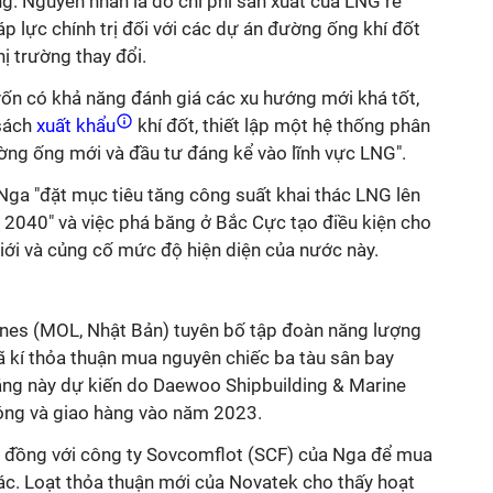
g. Nguyên nhân là do chi phí sản xuất của LNG rẻ
p lực chính trị đối với các dự án đường ống khí đốt
ị trường thay đổi.
vốn có khả năng đánh giá các xu hướng mới khá tốt,
sách
xuất khẩu
khí đốt, thiết lập một hệ thống phân
ờng ống mới và đầu tư đáng kể vào lĩnh vực LNG".
a "đặt mục tiêu tăng công suất khai thác LNG lên
 2040" và việc phá băng ở Bắc Cực tạo điều kiện cho
giới và củng cố mức độ hiện diện của nước này.
Lines (MOL, Nhật Bản) tuyên bố tập đoàn năng lượng
 kí thỏa thuận mua nguyên chiếc ba tàu sân bay
ăng này dự kiến do Daewoo Shipbuilding & Marine
óng và giao hàng vào năm 2023.
p đồng với công ty Sovcomflot (SCF) của Nga để mua
c. Loạt thỏa thuận mới của Novatek cho thấy hoạt