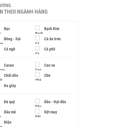
HƯƠNG
IN THEO NGÀNH HÀNG
Bạc
Bạch Kim
Bông - Sợi
Cá da trơn
Cá ngừ
Cà phê
Cacao
Cao su
Chất dẻo
Chè
Da giày
Đá quý
Dầu - Hạt dầu
Dầu mỏ
Dệt may
Điện