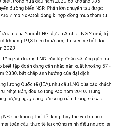
o biết, trong nửa đầu năm 2020 có khoảng 935
uyến đường biển NSR. Phần lớn chuyến tàu được
g Arc 7 mà Novatek đang kí hợp đồng mua thêm từ
ấn/năm của Yamal LNG, dự án Arctic LNG 2 mới, trị
uất khoảng 19,8 triệu tấn/năm, dự kiến sẽ bắt đầu
m 2023.
g tổng sản lượng LNG của tập đoàn sẽ tăng gần ba
o biết tập đoàn đang cân nhắc sản xuất khoảng 57 -
m 2030, bất chấp ảnh hưởng của đại dịch.
ng lượng Quốc tế (IEA), nhu cầu LNG của các khách
trừ Nhật Bản, đều sẽ tăng vào năm 2040. Trung
ăng lượng ngày càng lớn cũng nằm trong số các
g NSR sẽ không thể dễ dàng thay thế vai trò của
ại toàn cầu, thực tế lại chứng minh điều ngược lại.