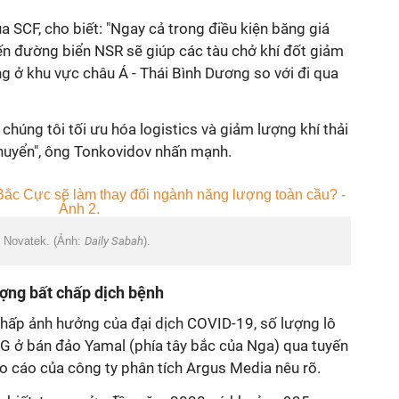
 SCF, cho biết: "Ngay cả trong điều kiện băng giá
uyến đường biển NSR sẽ giúp các tàu chở khí đốt giảm
ng ở khu vực châu Á - Thái Bình Dương so với đi qua
chúng tôi tối ưu hóa logistics và giảm lượng khí thải
chuyển", ông Tonkovidov nhấn mạnh.
n Novatek. (Ảnh:
Daily Sabah
).
ợng bất chấp dịch bệnh
chấp ảnh hưởng của đại dịch COVID-19, số lượng lô
 ở bán đảo Yamal (phía tây bắc của Nga) qua tuyến
o cáo của công ty phân tích Argus Media nêu rõ.