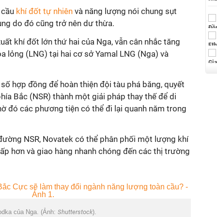
u cầu
khí đốt tự nhiên
và năng lượng nói chung sụt
ng do đó cũng trở nên dư thừa.
uất khí đốt lớn thứ hai của Nga, vẫn cân nhắc tăng
óa lỏng (LNG) tại hai cơ sở Yamal LNG (Nga) và
 số hợp đồng để hoàn thiện đội tàu phá băng, quyết
hía Bắc (NSR) thành một giải pháp thay thế để di
ờ đó các phương tiện có thể đi lại quanh năm trong
đường NSR, Novatek có thể phân phối một lượng khí
 thấp hơn và giao hàng nhanh chóng đến các thị trường
odka của Nga. (Ảnh:
Shutterstock
).