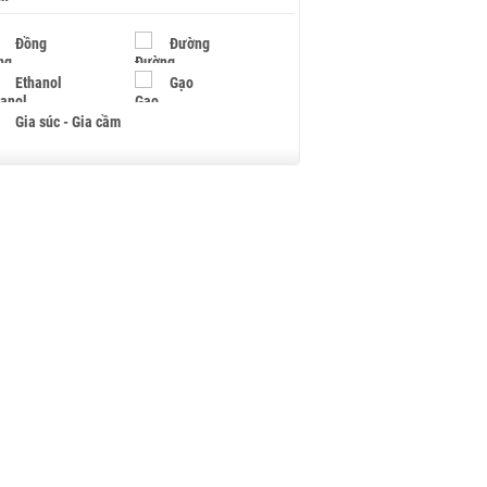
Đồng
Đường
Ethanol
Gạo
Gia súc - Gia cầm
Giấy
Gỗ
Hạt điều
Hồ tiêu - Hạt tiêu
Khí đốt
Kim loại khác
Mắc ca
Muối
Ngũ cốc
Nhựa - Hạt nhựa
Palladium
Phân bón