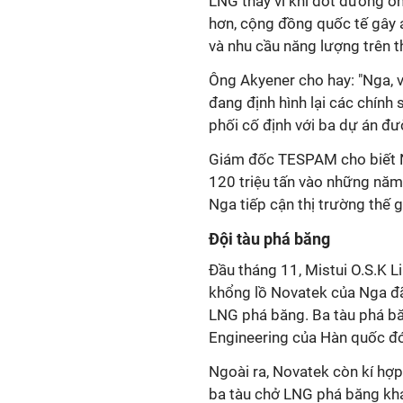
LNG thay vì khí đốt đường ốn
hơn, cộng đồng quốc tế gây á
và nhu cầu năng lượng trên th
Ông Akyener cho hay: "Nga, 
đang định hình lại các chính 
phối cố định với ba dự án đư
Giám đốc TESPAM cho biết Ng
120 triệu tấn vào những năm
Nga tiếp cận thị trường thế 
Đội tàu phá băng
Đầu tháng 11, Mistui O.S.K 
khổng lồ Novatek của Nga đã
LNG phá băng. Ba tàu phá b
Engineering của Hàn quốc đ
Ngoài ra, Novatek còn kí hợ
ba tàu chở LNG phá băng khá