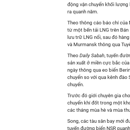
động vận chuyển khối lượng l
ra quanh năm.
Theo thông cáo báo chí của 
từ một bến tải LNG trên Bán
lưu trữ LNG nổi, sau đó hàn
và Murmansk thông qua Tuyế
Theo
Daily Sabah
, tuyến đườ
sản xuất ở miền cực bắc của
ngày thông qua eo biển Beri
chuyển so với qua kênh đào S
chuyển.
Trước đó giới chuyên gia ch
chuyển khí đốt trong một kho
các tháng mùa hè và mùa th
Song, các tàu sân bay mới đ
tuyến đường biển NSR quan