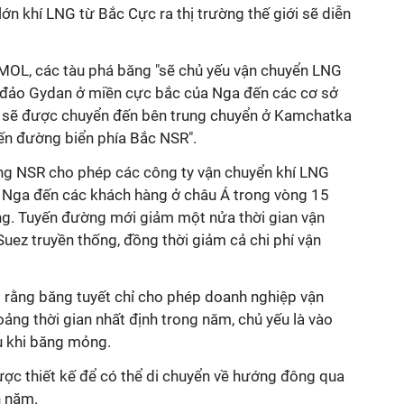
ớn khí LNG từ Bắc Cực ra thị trường thế giới sẽ diễn
MOL, các tàu phá băng "sẽ chủ yếu vận chuyển LNG
 đảo Gydan ở miền cực bắc của Nga đến các cơ sở
g sẽ được chuyển đến bên trung chuyển ở Kamchatka
n đường biển phía Bắc NSR".
ng NSR cho phép các công ty vận chuyển khí LNG
 Nga đến các khách hàng ở châu Á trong vòng 15
ng. Tuyến đường mới giảm một nửa thời gian vận
uez truyền thống, đồng thời giảm cả chi phí vận
o rằng băng tuyết chỉ cho phép doanh nghiệp vận
ảng thời gian nhất định trong năm, chủ yếu là vào
u khi băng mỏng.
ược thiết kế để có thể di chuyển về hướng đông qua
h năm.