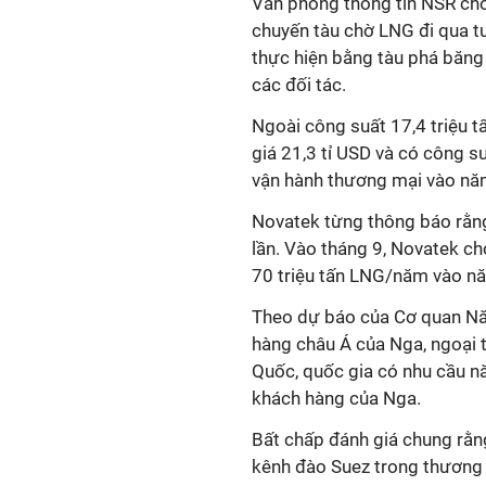
Văn phòng thông tin NSR ch
chuyến tàu chờ LNG đi qua t
thực hiện bằng tàu phá băn
các đối tác.
Ngoài công suất 17,4 triệu t
giá 21,3 tỉ USD và có công s
vận hành thương mại vào nă
Novatek từng thông báo rằn
lần. Vào tháng 9, Novatek ch
70 triệu tấn LNG/năm vào nă
Theo dự báo của Cơ quan Nă
hàng châu Á của Nga, ngoại 
Quốc, quốc gia có nhu cầu n
khách hàng của Nga.
Bất chấp đánh giá chung rằn
kênh đào Suez trong thương m