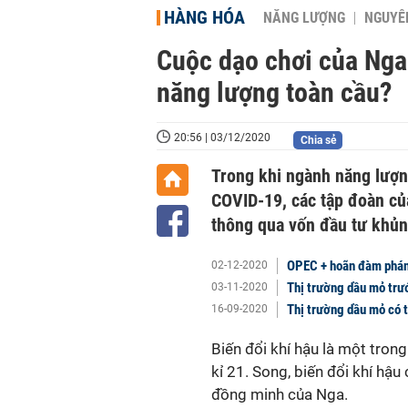
HÀNG HÓA
NĂNG LƯỢNG
NGUYÊN
Cuộc dạo chơi của Nga
năng lượng toàn cầu?
20:56 | 03/12/2020
Chia sẻ
Trong khi ngành năng lượng 
COVID-19, các tập đoàn củ
thông qua vốn đầu tư khủn
OPEC + hoãn đàm phán
02-12-2020
Thị trường dầu mỏ trư
03-11-2020
Thị trường dầu mỏ có 
16-09-2020
Biến đổi khí hậu là một tron
kỉ 21. Song, biến đổi khí hậu
đồng minh của Nga.