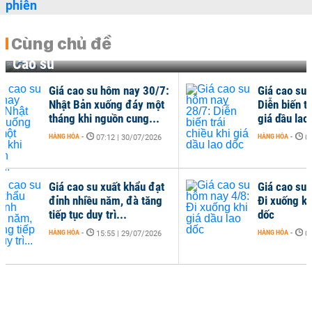
Cùng chủ đề
Cao su
Giá cao su hôm nay 6/8:
Giá cao 
Nhật Bản biến động nhẹ
Khởi sắc 
khi lo ngại nguồn cung...
xe Trung
HÀNG HÓA
-
HÀNG HÓA
-
19 giờ trước
Giá cao su hôm nay 5/8:
Giá cao 
Tăng theo đà hồi phục
Nhật Bản
tăng khi
HÀNG HÓA
-
07:24 | 05/08/2026
và...
HÀNG HÓA
-
Giá cao su hôm nay 31/7:
Giá cao 
Nhật Bản tăng do lo ngại
Bật tăng
gián đoạn nguồn mủ...
thẳng Mỹ