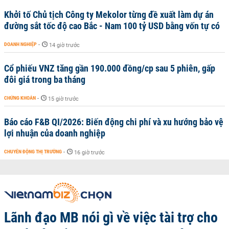
Khởi tố Chủ tịch Công ty Mekolor từng đề xuất làm dự án
đường sắt tốc độ cao Bắc - Nam 100 tỷ USD bằng vốn tự có
DOANH NGHIỆP
-
14 giờ trước
Cổ phiếu VNZ tăng gần 190.000 đồng/cp sau 5 phiên, gấp
đôi giá trong ba tháng
CHỨNG KHOÁN
-
15 giờ trước
Báo cáo F&B QI/2026: Biến động chi phí và xu hướng bảo vệ
lợi nhuận của doanh nghiệp
CHUYỂN ĐỘNG THỊ TRƯỜNG
-
16 giờ trước
Lãnh đạo MB nói gì về việc tài trợ cho