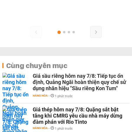
HÀNG HÓA
-
HÀNG HÓA
-
08:45 | 31/07/2026
Cùng chuyên mục
Giá sầu riêng hôm nay 7/8: Tiếp tục ổn
định, Quảng Ngãi hoàn thiện quy chế sử
dụng nhãn hiệu "Sầu riêng Kon Tum"
HÀNG HÓA
-
1 phút trước
Giá thép hôm nay 7/8: Quặng sắt bật
tăng khi CMRG yêu cầu nhà máy dừng
đàm phán với Rio Tinto
HÀNG HÓA
-
1 phút trước