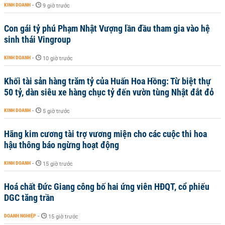
KINH DOANH
-
9 giờ trước
Con gái tỷ phú Phạm Nhật Vượng lần đầu tham gia vào hệ
sinh thái Vingroup
KINH DOANH
-
10 giờ trước
Khối tài sản hàng trăm tỷ của Huấn Hoa Hồng: Từ biệt thự
50 tỷ, dàn siêu xe hàng chục tỷ đến vườn tùng Nhật đắt đỏ
KINH DOANH
-
5 giờ trước
Hãng kim cương tài trợ vương miện cho các cuộc thi hoa
hậu thông báo ngừng hoạt động
KINH DOANH
-
15 giờ trước
Hoá chất Đức Giang công bố hai ứng viên HĐQT, cổ phiếu
DGC tăng trần
DOANH NGHIỆP
-
15 giờ trước