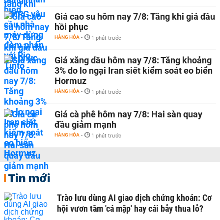
Giá cao su hôm nay 7/8: Tăng khi giá dầu
hồi phục
HÀNG HÓA
-
1 phút trước
Giá xăng dầu hôm nay 7/8: Tăng khoảng
3% do lo ngại Iran siết kiểm soát eo biển
Hormuz
HÀNG HÓA
-
1 phút trước
Giá cà phê hôm nay 7/8: Hai sàn quay
đầu giảm mạnh
HÀNG HÓA
-
1 phút trước
Tin mới
Trào lưu dùng AI giao dịch chứng khoán: Cơ
hội vươn tầm 'cá mập' hay cái bẫy thua lỗ?