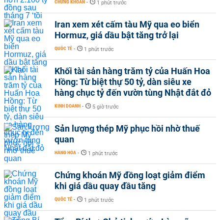
CHỨNG KHOÁN
-
1 phút trước
Iran xem xét cấm tàu Mỹ qua eo biển
Hormuz, giá dầu bật tăng trở lại
QUỐC TẾ
-
1 phút trước
Khối tài sản hàng trăm tỷ của Huấn Hoa
Hồng: Từ biệt thự 50 tỷ, dàn siêu xe
hàng chục tỷ đến vườn tùng Nhật đắt đỏ
KINH DOANH
-
5 giờ trước
Sản lượng thép Mỹ phục hồi nhờ thuế
quan
HÀNG HÓA
-
1 phút trước
Chứng khoán Mỹ đồng loạt giảm điểm
khi giá dầu quay đầu tăng
QUỐC TẾ
-
1 phút trước