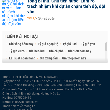
Tổng Bí thư, Chủ tịch nước: Làm rõ
trách nhiệm khi dự án chậm tiến độ, đội
vốn
THỜI SỰ
-
7 giờ trước
LIÊN KẾT NỔI BẬT
Giá vàng hôm nay
Tỷ giá ngoại tệ
Tỷ giá usd
Tỷ giá yen
Tỷ giá euro
Giá heo hơi
Giá cà phê
Giá tiêu hôm nay
Lãi suất ngân hàng
Giá xăng dầu
Giá thép hôm nay
Giá sầu riêng
Giá thịt heo
Giá gạo
Giá cao su
Best Retail Brokers
Diễn đàn đầu tư Việt Nam 2026
Trang TTĐTTH của công ty VietNewsCorp
Giấy phép số 3323/GP-TTĐT do Sở VH&TT TP.HCM cấp ngày 20/3/2026
Lầu 5 - Compa Building - 293 Điện Biên Phủ - Phường Gia Định - TP.HCM
Chi nhánh:
Số 5 - Khu 38A Trần Phú - Phường Ba Đình - TP. Hà Nội
Chịu trách nhiệm nội dung:
Hoàng Hữu Lợi
Hotline:
0975798489
Email:
info@vietnambiz.vn
Trách nhiệm về thông tin