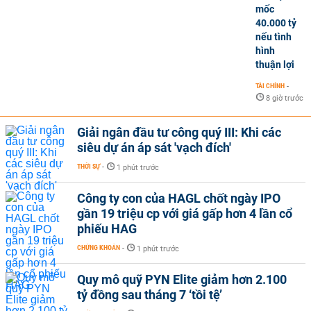
mốc
40.000 tỷ
nếu tình
hình
thuận lợi
TÀI CHÍNH
-
8 giờ trước
Giải ngân đầu tư công quý III: Khi các
siêu dự án áp sát 'vạch đích'
THỜI SỰ
-
1 phút trước
Công ty con của HAGL chốt ngày IPO
gần 19 triệu cp với giá gấp hơn 4 lần cổ
phiếu HAG
CHỨNG KHOÁN
-
1 phút trước
Quy mô quỹ PYN Elite giảm hơn 2.100
tỷ đồng sau tháng 7 ‘tồi tệ’