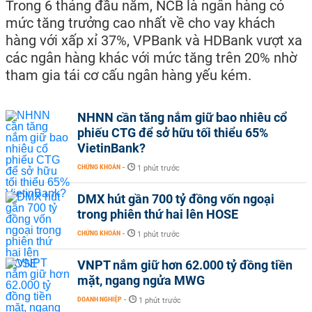
Trong 6 tháng đầu năm, NCB là ngân hàng có
mức tăng trưởng cao nhất về cho vay khách
hàng với xấp xỉ 37%, VPBank và HDBank vượt xa
các ngân hàng khác với mức tăng trên 20% nhờ
tham gia tái cơ cấu ngân hàng yếu kém.
NHNN cần tăng nắm giữ bao nhiêu cổ
phiếu CTG để sở hữu tối thiểu 65%
VietinBank?
CHỨNG KHOÁN
-
1 phút trước
DMX hút gần 700 tỷ đồng vốn ngoại
trong phiên thứ hai lên HOSE
CHỨNG KHOÁN
-
1 phút trước
VNPT nắm giữ hơn 62.000 tỷ đồng tiền
mặt, ngang ngửa MWG
DOANH NGHIỆP
-
1 phút trước