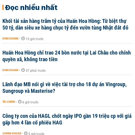
Đọc nhiều nhất
Khối tài sản hàng trăm tỷ của Huấn Hoa Hồng: Từ biệt thự
50 tỷ, dàn siêu xe hàng chục tỷ đến vườn tùng Nhật đắt đỏ
KINH DOANH
-
15 giờ trước
Huấn Hoa Hồng chỉ trao 24 bồn nước tại Lai Châu cho chính
quyền xã, không trao tiền
KINH DOANH
-
37 phút trước
Lãnh đạo MB nói gì về việc tài trợ cho 18 dự án Vingroup,
Sungroup và Masterise?
TÀI CHÍNH
-
6 giờ trước
Công ty con của HAGL chốt ngày IPO gần 19 triệu cp với giá
gấp hơn 4 lần cổ phiếu HAG
CHỨNG KHOÁN
-
5 giờ trước