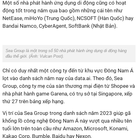
Một số nhà phát hành ứng dụng di động cũng có hoạt
động tốt trong năm qua bao gồm những cái tên như
NetEase, miHoYo (Trung Quốc), NCSOFT (Hàn Quốc) hay
Bandai Namco, CyberAgent, SoftBank (Nhật Bản).
Sea Group là một trong số 50 nhà phát hành ứng dụng di động hàng
đầu thế giới. (Ảnh:
Vulcan Post
).
Chỉ có duy nhất một công ty đến từ khu vực Đông Nam Á
lọt vào danh sách năm nay của data.ai. Theo đó, Sea
Group, công ty mẹ của sàn thương mại điện từ Shopee và
nhà phát hành game Garena, có trụ sở tại Singapore, xếp
thứ 27 trên bảng xếp hạng.
Vị trí của Sea Group trong danh sách năm 2023 giúp gã
khổng lồ công nghệ Đông Nam Á này vượt qua nhiều tên
tuổi lớn trên toàn cầu như Amazon, Microsoft, Konami,
Kakao Corp, Bumble, Baidu hay Nexon.