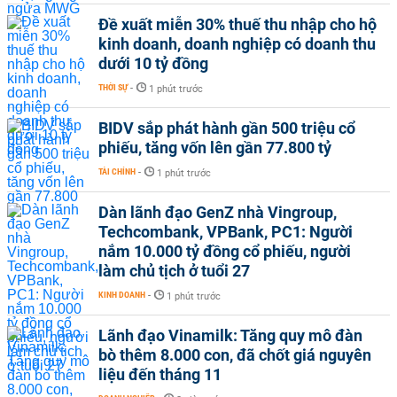
Đề xuất miễn 30% thuế thu nhập cho hộ
kinh doanh, doanh nghiệp có doanh thu
dưới 10 tỷ đồng
THỜI SỰ
-
1 phút trước
BIDV sắp phát hành gần 500 triệu cổ
phiếu, tăng vốn lên gần 77.800 tỷ
TÀI CHÍNH
-
1 phút trước
Dàn lãnh đạo GenZ nhà Vingroup,
Techcombank, VPBank, PC1: Người
nắm 10.000 tỷ đồng cổ phiếu, người
làm chủ tịch ở tuổi 27
KINH DOANH
-
1 phút trước
Lãnh đạo Vinamilk: Tăng quy mô đàn
bò thêm 8.000 con, đã chốt giá nguyên
liệu đến tháng 11