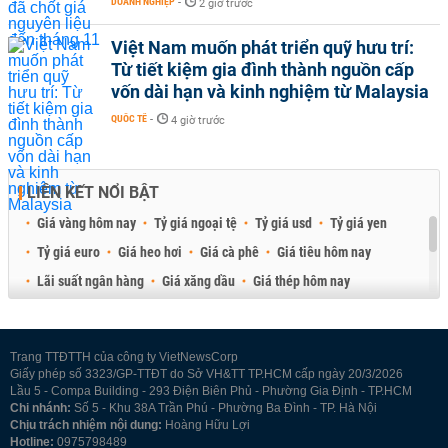
DOANH NGHIỆP
-
2 giờ trước
Việt Nam muốn phát triển quỹ hưu trí:
Từ tiết kiệm gia đình thành nguồn cấp
vốn dài hạn và kinh nghiệm từ Malaysia
QUỐC TẾ
-
4 giờ trước
LIÊN KẾT NỔI BẬT
Giá vàng hôm nay
Tỷ giá ngoại tệ
Tỷ giá usd
Tỷ giá yen
Tỷ giá euro
Giá heo hơi
Giá cà phê
Giá tiêu hôm nay
Lãi suất ngân hàng
Giá xăng dầu
Giá thép hôm nay
Giá sầu riêng
Giá thịt heo
Giá gạo
Giá cao su
Best Retail Brokers
Diễn đàn đầu tư Việt Nam 2026
Trang TTĐTTH của công ty VietNewsCorp
Giấy phép số 3323/GP-TTĐT do Sở VH&TT TP.HCM cấp ngày 20/3/2026
Lầu 5 - Compa Building - 293 Điện Biên Phủ - Phường Gia Định - TP.HCM
Chi nhánh:
Số 5 - Khu 38A Trần Phú - Phường Ba Đình - TP. Hà Nội
Chịu trách nhiệm nội dung:
Hoàng Hữu Lợi
Hotline:
0975798489