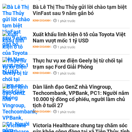
Bà Lê Thị Thu Thủy gửi lời chào tạm biệt
VinFast sau 9 năm gắn bó
KINH DOANH
-
1 phút trước
Xuất khẩu linh kiện ô tô của Toyota Việt
Nam vượt mốc 1 tỷ USD
KINH DOANH
-
1 phút trước
Thực hư vụ xe điện Geely bị từ chối tại
trạm sạc Ford Giải Phóng
KINH DOANH
-
1 phút trước
Dàn lãnh đạo GenZ nhà Vingroup,
Techcombank, VPBank, PC1: Người nắm
10.000 tỷ đồng cổ phiếu, người làm chủ
tịch ở tuổi 27
KINH DOANH
-
1 phút trước
Victoria Healthcare chung tay chăm sóc
sức khỏe cộng đồng tại xã Tiên Thủy, tỉnh