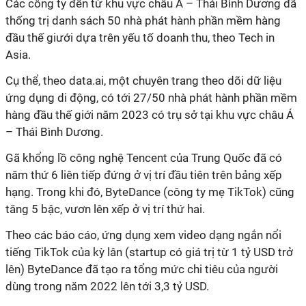
Các công ty đến từ khu vực châu Á – Thái Bình Dương đã
thống trị danh sách 50 nhà phát hành phần mềm hàng
đầu thế giưới dựa trên yếu tố doanh thu, theo Tech in
Asia.
Cụ thể, theo data.ai, một chuyên trang theo dõi dữ liệu
ứng dụng di động, có tới 27/50 nhà phát hành phần mềm
hàng đầu thế giới năm 2023 có trụ sở tại khu vực châu Á
– Thái Bình Dương.
Gã khổng lồ công nghệ Tencent của Trung Quốc đã có
năm thứ 6 liên tiếp đứng ở vị trí đầu tiên trên bảng xếp
hạng. Trong khi đó, ByteDance (công ty mẹ TikTok) cũng
tăng 5 bậc, vươn lên xếp ở vị trí thứ hai.
Theo các báo cáo, ứng dụng xem video dạng ngắn nổi
tiếng TikTok của kỳ lân (startup có giá trị từ 1 tỷ USD trở
lên) ByteDance đã tạo ra tổng mức chi tiêu của người
dùng trong năm 2022 lên tới 3,3 tỷ USD.