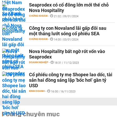
Seaprodex có cổ đông lớn mới thế chỗ
Nova Hospitality
CHỨNG KHOÁN
-
21:02 | 09/01/2024
Công ty con Novaland lãi gấp đôi sau
một tháng lướt sóng cổ phiếu SEA
CHỨNG KHOÁN
-
14:00 | 03/01/2024
Nova Hospitality bất ngờ rót vốn vào
Seaprodex
DOANH NGHIỆP
-
18:31 | 11/12/2023
Cổ phiếu công ty mẹ Shopee lao dốc, tài
sản hai đồng sáng lập 'bốc hơi' gần tỷ
USD
KINH DOANH
-
16:00 | 16/11/2023
Cùng chuyên mục