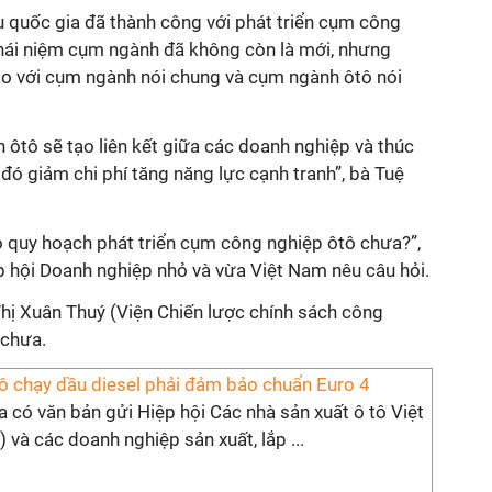
u quốc gia đã thành công với phát triển cụm công
khái niệm cụm ngành đã không còn là mới, nhưng
ào với cụm ngành nói chung và cụm ngành ôtô nói
 ôtô sẽ tạo liên kết giữa các doanh nghiệp và thúc
ó giảm chi phí tăng năng lực cạnh tranh”, bà Tuệ
ó quy hoạch phát triển cụm công nghiệp ôtô chưa?”,
p hội Doanh nghiệp nhỏ và vừa Việt Nam nêu câu hỏi.
Thị Xuân Thuý (Viện Chiến lược chính sách công
 chưa.
tô chạy dầu diesel phải đảm bảo chuẩn Euro 4
có văn bản gửi Hiệp hội Các nhà sản xuất ô tô Việt
à các doanh nghiệp sản xuất, lắp ...