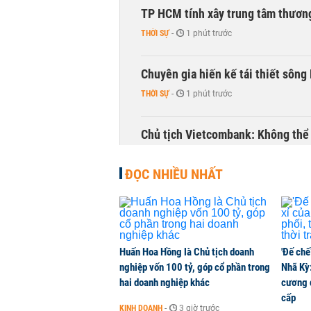
TP HCM tính xây trung tâm thương
THỜI SỰ
-
1 phút trước
Chuyên gia hiến kế tái thiết sông
THỜI SỰ
-
1 phút trước
Chủ tịch Vietcombank: Không thể q
TÀI CHÍNH
-
23 phút trước
ĐỌC NHIỀU NHẤT
Huấn Hoa Hồng là Chủ tịch doanh
'Đế chế
nghiệp vốn 100 tỷ, góp cổ phần trong
Nhã Kỳ:
hai doanh nghiệp khác
cương đ
cấp
KINH DOANH
-
3 giờ trước