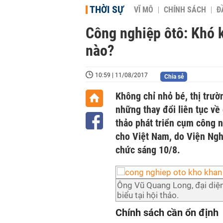
THỜI SỰ
VĨ MÔ
CHÍNH SÁCH
Đ
Công nghiệp ôtô: Khó k
nào?
10:59 | 11/08/2017
Chia sẻ
Không chỉ nhỏ bé, thị trư
những thay đổi liên tục về
thảo phát triển cụm công n
cho Việt Nam, do Viện Ngh
chức sáng 10/8.
Ông Vũ Quang Long, đại diện
biểu tại hội thảo.
Chính sách cần ổn định