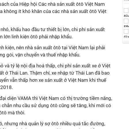
 sách của Hiệp hội Các nhà sản xuất ôtô Việt Nam
 không ít khó khăn của các nhà sản xuất ôtô Việt
nhỏ, khấu hao đầu tư thiết bị lớn, chi phí sản xuất
n lớn linh kiện ôtô phải nhập khẩu.
nh kiện, nên nhà sản xuất ôtô tại Việt Nam lại phải
ng gói, vận chuyển và thuế nhập khẩu.
 và tỷ lệ nội địa hoá thấp, chi phí sản xuất xe ở Việt
t ở Thái Lan. Thậm chí, xe nhập từ Thái Lan đã bao
yển vẫn thấp hơn xe sản xuất ở Việt Nam khi thuế
 2018.
 đại diện VAMA thì Việt Nam có thị trường tiềm năng,
ắc chắn nhu cầu sử dụng ôtô cũng sẽ tăng, khi mới có
ôtô mà thôi.
ô, nhưng nhà quản lý sợ ôtô nhiều quá tắc đường,