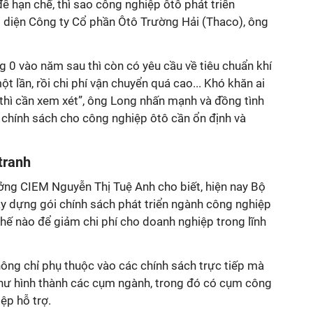
để hạn chế, thì sao công nghiệp ôtô phát triển
i diện Công ty Cổ phần Ôtô Trường Hải (Thaco), ông
g 0 vào năm sau thì còn có yêu cầu về tiêu chuẩn khí
ột lần, rồi chi phí vận chuyển quá cao... Khó khăn ai
thì cần xem xét”, ông Long nhấn mạnh và đồng tình
à chính sách cho công nghiệp ôtô cần ổn định và
tranh
rưởng CIEM Nguyễn Thị Tuệ Anh cho biết, hiện nay Bộ
y dựng gói chính sách phát triển ngành công nghiệp
thế nào để giảm chi phí cho doanh nghiệp trong lĩnh
hông chỉ phụ thuộc vào các chính sách trực tiếp mà
hư hình thành các cụm ngành, trong đó có cụm công
ệp hỗ trợ.