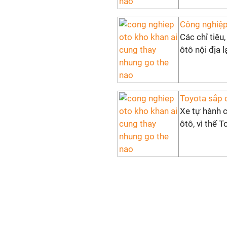
Công nghiệp
Các chỉ tiêu
ôtô nội địa l
Toyota sắp c
Xe tự hành c
ôtô, vì thế 