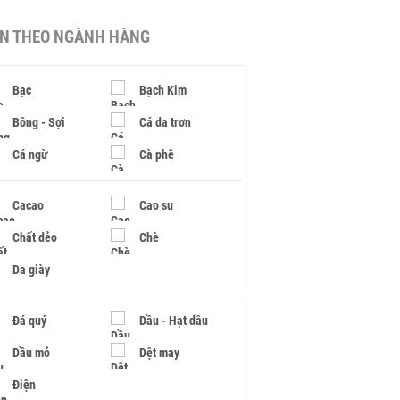
IN THEO NGÀNH HÀNG
Bạc
Bạch Kim
Bông - Sợi
Cá da trơn
Cá ngừ
Cà phê
Cacao
Cao su
Chất dẻo
Chè
Da giày
Đá quý
Dầu - Hạt dầu
Dầu mỏ
Dệt may
Điện