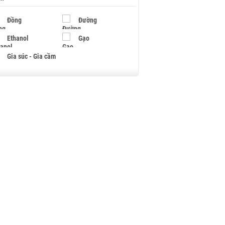
Đồng
Đường
Ethanol
Gạo
Gia súc - Gia cầm
Giấy
Gỗ
Hạt điều
Hồ tiêu - Hạt tiêu
Khí đốt
Kim loại khác
Mắc ca
Muối
Ngũ cốc
Nhựa - Hạt nhựa
Palladium
Phân bón