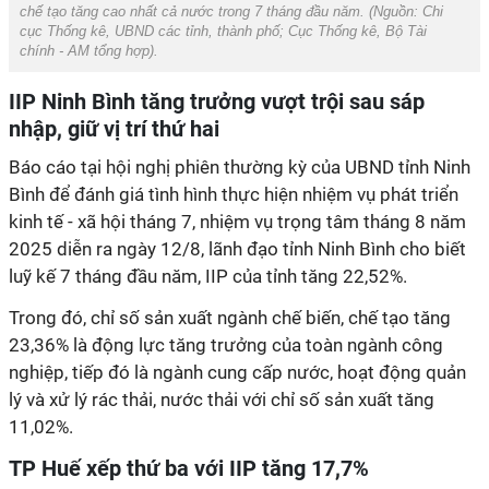
chế tạo tăng cao nhất cả nước trong 7 tháng đầu năm. (Nguồn:
Chi
cục Thống kê, UBND các tỉnh, thành phố; Cục Thống kê, Bộ Tài
chính
-
AM tổng hợp
).
IIP Ninh Bình tăng trưởng vượt trội sau sáp
nhập, giữ vị trí thứ hai
Báo cáo tại hội nghị phiên thường kỳ của UBND tỉnh Ninh
Bình để đánh giá tình hình thực hiện nhiệm vụ phát triển
kinh tế - xã hội tháng 7, nhiệm vụ trọng tâm tháng 8 năm
2025 diễn ra ngày 12/8, lãnh đạo tỉnh Ninh Bình cho biết
luỹ kế 7 tháng đầu năm, IIP của tỉnh tăng 22,52%.
Trong đó, chỉ số sản xuất ngành chế biến, chế tạo tăng
23,36% là động lực tăng trưởng của toàn ngành công
nghiệp, tiếp đó là ngành cung cấp nước, hoạt động quản
lý và xử lý rác thải, nước thải với chỉ số sản xuất tăng
11,02%.
TP Huế xếp thứ ba với IIP tăng 17,7%