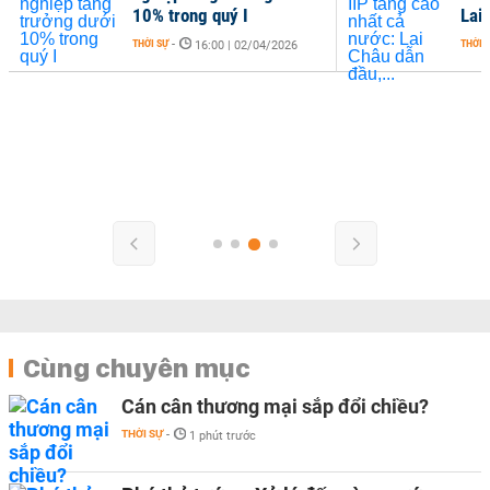
10% trong quý I
Lai 
THỜI SỰ
-
THỜI 
16:00 | 02/04/2026
Cùng chuyên mục
Cán cân thương mại sắp đổi chiều?
THỜI SỰ
-
1 phút trước