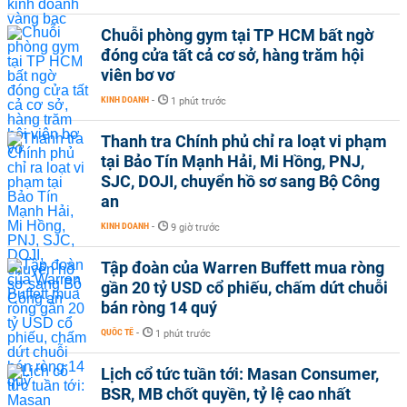
Chuỗi phòng gym tại TP HCM bất ngờ
đóng cửa tất cả cơ sở, hàng trăm hội
viên bơ vơ
KINH DOANH
-
1 phút trước
Thanh tra Chính phủ chỉ ra loạt vi phạm
tại Bảo Tín Mạnh Hải, Mi Hồng, PNJ,
SJC, DOJI, chuyển hồ sơ sang Bộ Công
an
KINH DOANH
-
9 giờ trước
Tập đoàn của Warren Buffett mua ròng
gần 20 tỷ USD cổ phiếu, chấm dứt chuỗi
bán ròng 14 quý
QUỐC TẾ
-
1 phút trước
Lịch cổ tức tuần tới: Masan Consumer,
BSR, MB chốt quyền, tỷ lệ cao nhất