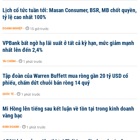
Lịch cổ tức tuần tới: Masan Consumer, BSR, MB chốt quyền,
tỷ lệ cao nhất 100%
DOANH NGHIỆP
-
15 giờ trước
VPBank bất ngờ hạ lãi suất ở tất cả kỳ hạn, mức giảm mạnh
nhất lên đến 2,4%
TÀI CHÍNH
-
1 phút trước
Tập đoàn của Warren Buffett mua ròng gần 20 tỷ USD cổ
phiếu, chấm dứt chuỗi bán ròng 14 quý
QUỐC TẾ
-
1 phút trước
Mi Hồng lên tiếng sau kết luận về tồn tại trong kinh doanh
vàng bạc
KINH DOANH
-
1 phút trước