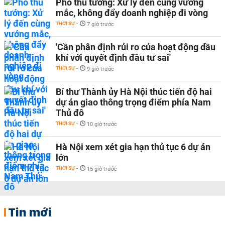
Phó thủ tướng: Xử lý đến cùng vướng
mắc, không đẩy doanh nghiệp đi vòng
THỜI SỰ
-
7 giờ trước
'Cần phân định rủi ro của hoạt động dầu
khí với quyết định đầu tư sai'
THỜI SỰ
-
9 giờ trước
Bí thư Thành ủy Hà Nội thúc tiến độ hai
dự án giao thông trọng điểm phía Nam
Thủ đô
THỜI SỰ
-
10 giờ trước
Hà Nội xem xét gia hạn thủ tục 6 dự án
lớn
THỜI SỰ
-
15 giờ trước
Tin mới