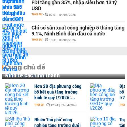
FDI tăng gần 35%, nhập siêu hơn 13 tỷ
USD
THỜI SỰ
-
07:01 | 04/06/2026
Chỉ số sản xuất công nghiệp 5 tháng tăng
9,1%, Ninh Bình dẫn đầu cả nước
THỜI SỰ
-
15:31 | 03/06/2026
Cùng chủ đề
Kinh tế các tỉnh thành
Hơn 20 địa phương công
Địa
bố kết quả tăng trưởng
bố 
kinh tế quý I/2026:...
I/2
THỜI SỰ
-
THỜI 
12:24 | 03/04/2026
Nhiều 'thủ phủ' công
Top
nghiệp tăng trưởng dưới
tăn