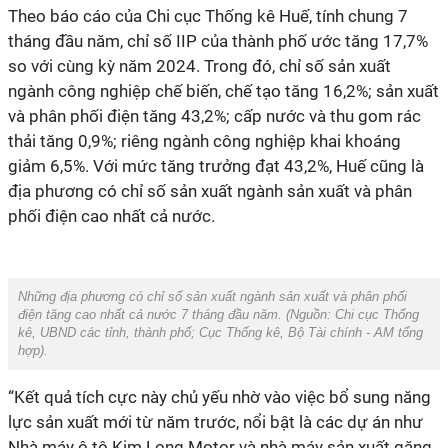
Theo báo cáo của Chi cục Thống kê Huế, tính chung 7
tháng đầu năm, chỉ số IIP của thành phố ước tăng 17,7%
so với cùng kỳ năm 2024. Trong đó, chỉ số sản xuất
ngành công nghiệp chế biến, chế tạo tăng 16,2%; sản xuất
và phân phối điện tăng 43,2%; cấp nước và thu gom rác
thải tăng 0,9%; riêng ngành công nghiệp khai khoáng
giảm 6,5%. Với mức tăng trưởng đạt 43,2%, Huế cũng là
địa phương có chỉ số sản xuất ngành sản xuất và phân
phối điện cao nhất cả nước.
Những địa phương có chỉ số sản xuất ngành sản xuất và phân phối
điện tăng cao nhất cả nước 7 tháng đầu năm. (Nguồn:
Chi cục Thống
kê, UBND các tỉnh, thành phố; Cục Thống kê, Bộ Tài chính
-
AM tổng
hợp
).
“Kết quả tích cực này chủ yếu nhờ vào việc bổ sung năng
lực sản xuất mới từ năm trước, nổi bật là các dự án như
Nhà máy ô tô Kim Long Motor và nhà máy sản xuất găng