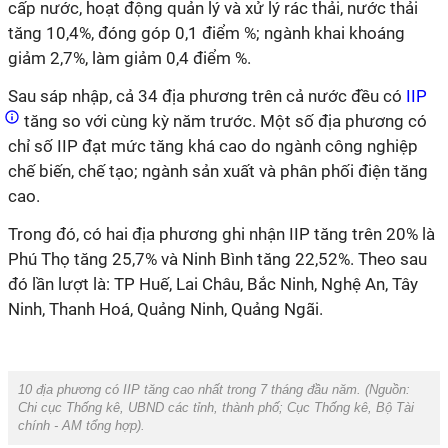
cấp nước, hoạt động quản lý và xử lý rác thải, nước thải
tăng 10,4%, đóng góp 0,1 điểm %; ngành khai khoáng
giảm 2,7%, làm giảm 0,4 điểm %.
Sau sáp nhập, cả 34 địa phương trên cả nước đều có
IIP
tăng so với cùng kỳ năm trước. Một số địa phương có
chỉ số IIP đạt mức tăng khá cao do ngành công nghiệp
chế biến, chế tạo; ngành sản xuất và phân phối điện tăng
cao.
Trong đó, có hai địa phương ghi nhận IIP tăng trên 20% là
Phú Thọ tăng 25,7% và Ninh Bình tăng 22,52%. Theo sau
đó lần lượt là: TP Huế, Lai Châu, Bắc Ninh, Nghệ An, Tây
Ninh, Thanh Hoá, Quảng Ninh, Quảng Ngãi.
10 địa phương có IIP tăng cao nhất trong 7 tháng đầu năm. (Nguồn:
Chi cục Thống kê, UBND các tỉnh, thành phố; Cục Thống kê, Bộ Tài
chính
-
AM tổng hợp
).