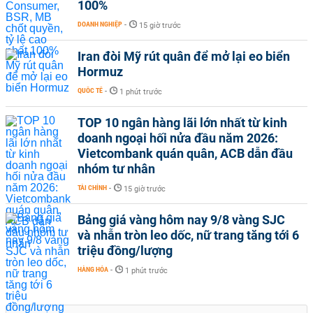
100%
DOANH NGHIỆP
-
15 giờ trước
Iran đòi Mỹ rút quân để mở lại eo biển
Hormuz
QUỐC TẾ
-
1 phút trước
TOP 10 ngân hàng lãi lớn nhất từ kinh
doanh ngoại hối nửa đầu năm 2026:
Vietcombank quán quân, ACB dẫn đầu
nhóm tư nhân
TÀI CHÍNH
-
15 giờ trước
Bảng giá vàng hôm nay 9/8 vàng SJC
và nhẫn tròn leo dốc, nữ trang tăng tới 6
triệu đồng/lượng
HÀNG HÓA
-
1 phút trước