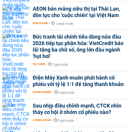
AEON bán mảng siêu thị tại Thái Lan,
dồn lực cho ‘cuộc chiến’ tại Việt Nam
KINH DOANH
-
1 phút trước
Bức tranh tài chính tiêu dùng nửa đầu
2026 tiếp tục phân hóa: VietCredit báo
lãi tăng ba chữ số, ông lớn đầu ngành
'hụt hơi'
TÀI CHÍNH
-
2 giờ trước
Điện Máy Xanh muốn phát hành cổ
phiếu với tỷ lệ 1:1 để tăng thanh khoản
DOANH NGHIỆP
-
3 giờ trước
Sau nhịp điều chỉnh mạnh, CTCK nhìn
thấy cơ hội ở nhóm cổ phiếu nào?
CHỨNG KHOÁN
-
3 giờ trước