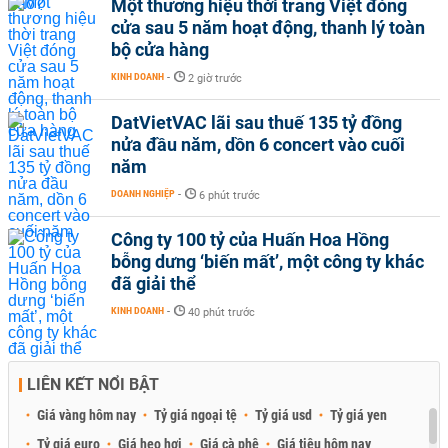
Một thương hiệu thời trang Việt đóng
cửa sau 5 năm hoạt động, thanh lý toàn
bộ cửa hàng
KINH DOANH
-
2 giờ trước
DatVietVAC lãi sau thuế 135 tỷ đồng
nửa đầu năm, dồn 6 concert vào cuối
năm
DOANH NGHIỆP
-
6 phút trước
Công ty 100 tỷ của Huấn Hoa Hồng
bỗng dưng ‘biến mất’, một công ty khác
đã giải thể
KINH DOANH
-
40 phút trước
LIÊN KẾT NỔI BẬT
Giá vàng hôm nay
Tỷ giá ngoại tệ
Tỷ giá usd
Tỷ giá yen
Tỷ giá euro
Giá heo hơi
Giá cà phê
Giá tiêu hôm nay