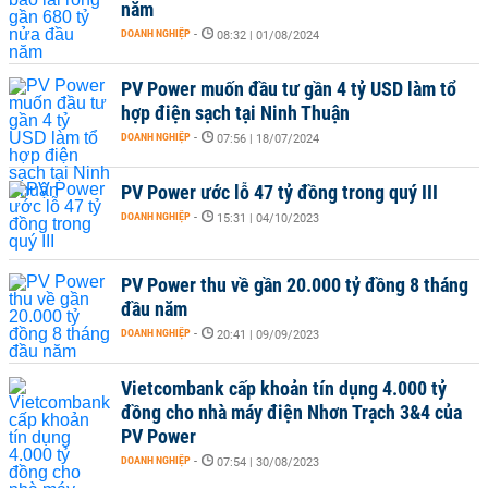
năm
DOANH NGHIỆP
-
08:32 | 01/08/2024
PV Power muốn đầu tư gần 4 tỷ USD làm tổ
hợp điện sạch tại Ninh Thuận
DOANH NGHIỆP
-
07:56 | 18/07/2024
PV Power ước lỗ 47 tỷ đồng trong quý III
DOANH NGHIỆP
-
15:31 | 04/10/2023
PV Power thu về gần 20.000 tỷ đồng 8 tháng
đầu năm
DOANH NGHIỆP
-
20:41 | 09/09/2023
Vietcombank cấp khoản tín dụng 4.000 tỷ
đồng cho nhà máy điện Nhơn Trạch 3&4 của
PV Power
DOANH NGHIỆP
-
07:54 | 30/08/2023