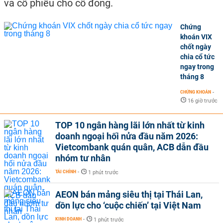
và cổ phiếu cho cổ đông.
Chứng
khoán VIX
chốt ngày
chia cổ tức
ngay trong
tháng 8
CHỨNG KHOÁN
-
16 giờ trước
TOP 10 ngân hàng lãi lớn nhất từ kinh
doanh ngoại hối nửa đầu năm 2026:
Vietcombank quán quân, ACB dẫn đầu
nhóm tư nhân
TÀI CHÍNH
-
1 phút trước
AEON bán mảng siêu thị tại Thái Lan,
dồn lực cho ‘cuộc chiến’ tại Việt Nam
KINH DOANH
-
1 phút trước