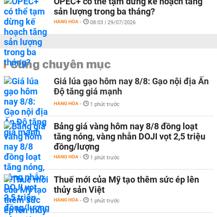
OPEC+ có thể tạm dừng kế hoạch tăng
sản lượng trong ba tháng?
HÀNG HÓA
-
08:03 | 29/07/2026
Cùng chuyên mục
Giá lúa gạo hôm nay 8/8: Gạo nội địa Ấn
Độ tăng giá mạnh
HÀNG HÓA
-
1 phút trước
Bảng giá vàng hôm nay 8/8 đồng loạt
tăng nóng, vàng nhẫn DOJI vọt 2,5 triệu
đồng/lượng
HÀNG HÓA
-
1 phút trước
Thuế mới của Mỹ tạo thêm sức ép lên
thủy sản Việt
HÀNG HÓA
-
1 phút trước