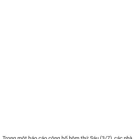
Trong một báo cáo công bố hôm thứ Sáu (3/7), các nhà