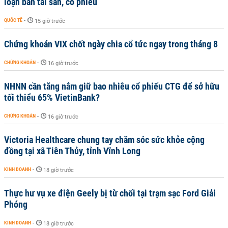
loạn bán tài sản, cổ phiếu
QUỐC TẾ
-
15 giờ trước
Chứng khoán VIX chốt ngày chia cổ tức ngay trong tháng 8
CHỨNG KHOÁN
-
16 giờ trước
NHNN cần tăng nắm giữ bao nhiêu cổ phiếu CTG để sở hữu
tối thiểu 65% VietinBank?
CHỨNG KHOÁN
-
16 giờ trước
Victoria Healthcare chung tay chăm sóc sức khỏe cộng
đồng tại xã Tiên Thủy, tỉnh Vĩnh Long
KINH DOANH
-
18 giờ trước
Thực hư vụ xe điện Geely bị từ chối tại trạm sạc Ford Giải
Phóng
KINH DOANH
-
18 giờ trước