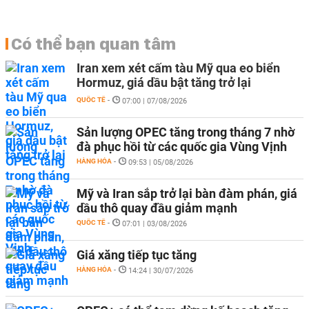
Có thể bạn quan tâm
Iran xem xét cấm tàu Mỹ qua eo biển
Hormuz, giá dầu bật tăng trở lại
QUỐC TẾ
-
07:00 | 07/08/2026
Sản lượng OPEC tăng trong tháng 7 nhờ
đà phục hồi từ các quốc gia Vùng Vịnh
HÀNG HÓA
-
09:53 | 05/08/2026
Mỹ và Iran sắp trở lại bàn đàm phán, giá
dầu thô quay đầu giảm mạnh
QUỐC TẾ
-
07:01 | 03/08/2026
Giá xăng tiếp tục tăng
HÀNG HÓA
-
14:24 | 30/07/2026