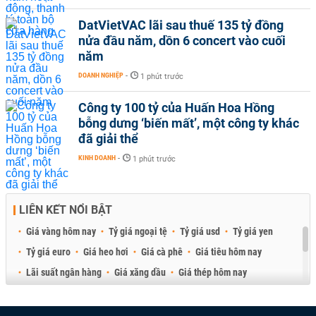
DatVietVAC lãi sau thuế 135 tỷ đồng
nửa đầu năm, dồn 6 concert vào cuối
năm
DOANH NGHIỆP
-
1 phút trước
Công ty 100 tỷ của Huấn Hoa Hồng
bỗng dưng ‘biến mất’, một công ty khác
đã giải thể
KINH DOANH
-
1 phút trước
LIÊN KẾT NỔI BẬT
Giá vàng hôm nay
Tỷ giá ngoại tệ
Tỷ giá usd
Tỷ giá yen
Tỷ giá euro
Giá heo hơi
Giá cà phê
Giá tiêu hôm nay
Lãi suất ngân hàng
Giá xăng dầu
Giá thép hôm nay
Giá sầu riêng
Giá thịt heo
Giá gạo
Giá cao su
Best Retail Brokers
Diễn đàn đầu tư Việt Nam 2026