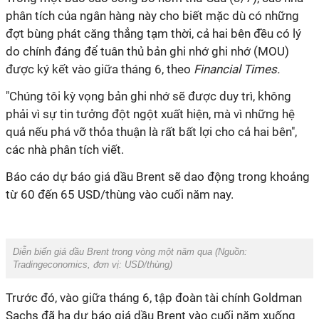
phân tích của ngân hàng này cho biết mặc dù có những
đợt bùng phát căng thẳng tạm thời, cả hai bên đều có lý
do chính đáng để tuân thủ bản ghi nhớ ghi nhớ (MOU)
được ký kết vào giữa tháng 6, theo
Financial Times.
"Chúng tôi kỳ vọng bản ghi nhớ sẽ được duy trì, không
phải vì sự tin tưởng đột ngột xuất hiện, mà vì những hệ
quả nếu phá vỡ thỏa thuận là rất bất lợi cho cả hai bên",
các nhà phân tích viết.
Báo cáo dự báo giá dầu Brent sẽ dao động trong khoảng
từ 60 đến 65 USD/thùng vào cuối năm nay.
Diễn biến giá dầu Brent trong vòng một năm qua (Nguồn:
Tradingeconomics, đơn vị: USD/thùng)
Trước đó, vào giữa tháng 6, tập đoàn tài chính Goldman
Sachs đã hạ dự báo giá dầu Brent vào cuối năm xuống