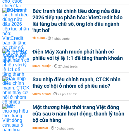
Bức tranh tài chính tiêu dùng nửa đầu
2026 tiếp tục phân hóa: VietCredit báo
lãi tăng ba chữ số, ông lớn đầu ngành
'hụt hơi'
TÀI CHÍNH
-
1 phút trước
Điện Máy Xanh muốn phát hành cổ
phiếu với tỷ lệ 1:1 để tăng thanh khoản
DOANH NGHIỆP
-
27 phút trước
Sau nhịp điều chỉnh mạnh, CTCK nhìn
thấy cơ hội ở nhóm cổ phiếu nào?
CHỨNG KHOÁN
-
27 phút trước
Một thương hiệu thời trang Việt đóng
cửa sau 5 năm hoạt động, thanh lý toàn
bộ cửa hàng
KINH DOANH
-
10 phút trước