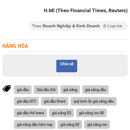
H.Mĩ (Theo Financial Times, Reuters)
Theo
Doanh Nghiệp & Kinh Doanh
Copy link
HÀNG HÓA
Chia sẻ
giá dầu
Giá dầu thô
giá xăng
giá xăng dầu
giá dầu WTI
giá dầu Brent
quỹ bình ổn giá xăng dầu
giá dầu thô brent
giá xăng E5
giá xăng ron 95
giá xăng dầu hôm nay
giá xăng 92
giá xăng ron