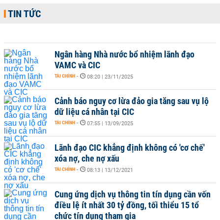
TIN TỨC
Ngân hàng Nhà nước bổ nhiệm lãnh đạo
VAMC và CIC
TÀI CHÍNH
-
08:20 | 23/11/2025
Cảnh báo nguy cơ lừa đảo gia tăng sau vụ lộ
dữ liệu cá nhân tại CIC
TÀI CHÍNH
-
07:55 | 13/09/2025
Lãnh đạo CIC khẳng định không có 'cơ chế'
xóa nợ, che nợ xấu
TÀI CHÍNH
-
08:13 | 13/12/2021
Cung ứng dịch vụ thông tin tín dụng cần vốn
điều lệ ít nhất 30 tỷ đồng, tối thiểu 15 tổ
chức tín dụng tham gia