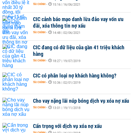
TÀI CHÍNH
-
15:16 | 16/06/2021
CIC cảnh báo mạo danh lừa đảo vay vốn ưu
đãi, xóa thông tin nợ xấu
TÀI CHÍNH
-
14:48 | 02/06/2021
CIC đang có dữ liệu của gần 41 triệu khách
hàng
TÀI CHÍNH
-
18:27 | 19/07/2019
CIC có phân loại nợ khách hàng không?
TÀI CHÍNH
-
10:36 | 02/01/2019
Cho vay nặng lãi núp bóng dịch vụ xóa nợ xấu
TÀI CHÍNH
-
13:01 | 19/11/2018
Cẩn trọng với dịch vụ xóa nợ xấu
TÀI CHÍNH
-