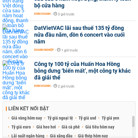
bộ cửa hàng
KINH DOANH
-
3 giờ trước
DatVietVAC lãi sau thuế 135 tỷ đồng
nửa đầu năm, dồn 6 concert vào cuối
năm
DOANH NGHIỆP
-
1 giờ trước
Công ty 100 tỷ của Huấn Hoa Hồng
bỗng dưng ‘biến mất’, một công ty khác
đã giải thể
KINH DOANH
-
2 giờ trước
LIÊN KẾT NỔI BẬT
Giá vàng hôm nay
Tỷ giá ngoại tệ
Tỷ giá usd
Tỷ giá yen
Tỷ giá euro
Giá heo hơi
Giá cà phê
Giá tiêu hôm nay
Lãi suất ngân hàng
Giá xăng dầu
Giá thép hôm nay