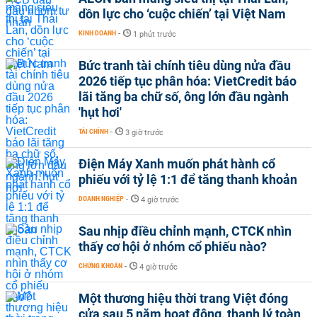
dồn lực cho ‘cuộc chiến’ tại Việt Nam
KINH DOANH
-
1 phút trước
Bức tranh tài chính tiêu dùng nửa đầu
2026 tiếp tục phân hóa: VietCredit báo
lãi tăng ba chữ số, ông lớn đầu ngành
'hụt hơi'
TÀI CHÍNH
-
3 giờ trước
Điện Máy Xanh muốn phát hành cổ
phiếu với tỷ lệ 1:1 để tăng thanh khoản
DOANH NGHIỆP
-
4 giờ trước
Sau nhịp điều chỉnh mạnh, CTCK nhìn
thấy cơ hội ở nhóm cổ phiếu nào?
CHỨNG KHOÁN
-
4 giờ trước
Một thương hiệu thời trang Việt đóng
cửa sau 5 năm hoạt động, thanh lý toàn