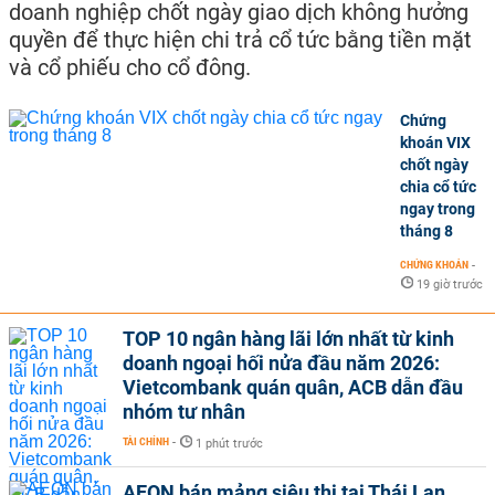
doanh nghiệp chốt ngày giao dịch không hưởng
quyền để thực hiện chi trả cổ tức bằng tiền mặt
và cổ phiếu cho cổ đông.
Chứng
khoán VIX
chốt ngày
chia cổ tức
ngay trong
tháng 8
CHỨNG KHOÁN
-
19 giờ trước
TOP 10 ngân hàng lãi lớn nhất từ kinh
doanh ngoại hối nửa đầu năm 2026:
Vietcombank quán quân, ACB dẫn đầu
nhóm tư nhân
TÀI CHÍNH
-
1 phút trước
AEON bán mảng siêu thị tại Thái Lan,