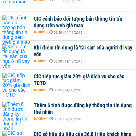
16:27 | 16/11/2018
CIC cảnh báo đối tượng bán thông tin tín
dụng trên web giả mạo
TÀI CHÍNH
-
08:38 | 14/11/2018
Khi điểm tín dụng là 'tài sản' của người đi vay
vốn
TÀI CHÍNH
-
06:30 | 11/10/2018
CIC tiếp tục giảm 20% giá dịch vụ cho các
TCTD
TÀI CHÍNH
-
06:05 | 24/08/2018
Thêm 6 tỉnh được đăng ký thông tin tín dụng
thể nhân
TÀI CHÍNH
-
06:55 | 07/08/2018
CIC sở hữu dữ liệu của 36,8 triệu khách hàng