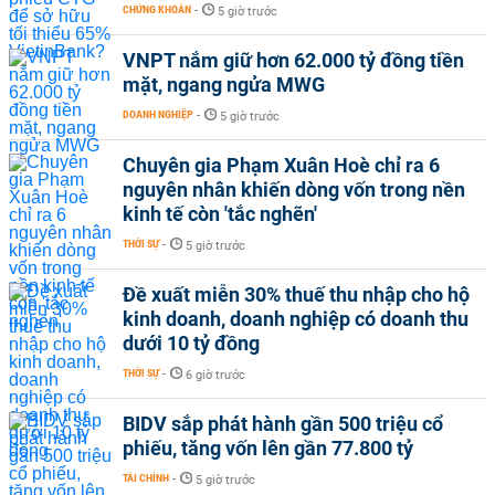
CHỨNG KHOÁN
-
5 giờ trước
VNPT nắm giữ hơn 62.000 tỷ đồng tiền
mặt, ngang ngửa MWG
DOANH NGHIỆP
-
5 giờ trước
Chuyên gia Phạm Xuân Hoè chỉ ra 6
nguyên nhân khiến dòng vốn trong nền
kinh tế còn 'tắc nghẽn'
THỜI SỰ
-
5 giờ trước
Đề xuất miễn 30% thuế thu nhập cho hộ
kinh doanh, doanh nghiệp có doanh thu
dưới 10 tỷ đồng
THỜI SỰ
-
6 giờ trước
BIDV sắp phát hành gần 500 triệu cổ
phiếu, tăng vốn lên gần 77.800 tỷ
TÀI CHÍNH
-
5 giờ trước