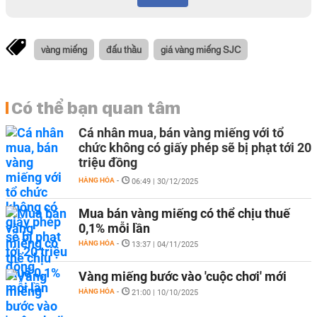
vàng miếng
đấu thầu
giá vàng miếng SJC
Có thể bạn quan tâm
Cá nhân mua, bán vàng miếng với tổ
chức không có giấy phép sẽ bị phạt tới 20
triệu đồng
HÀNG HÓA
-
06:49 | 30/12/2025
Mua bán vàng miếng có thể chịu thuế
0,1% mỗi lần
HÀNG HÓA
-
13:37 | 04/11/2025
Vàng miếng bước vào 'cuộc chơi' mới
HÀNG HÓA
-
21:00 | 10/10/2025