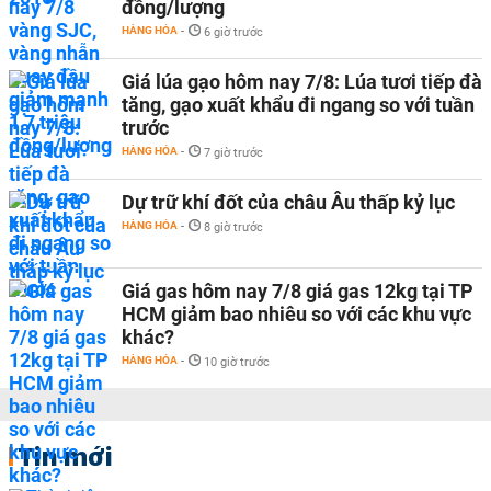
đồng/lượng
HÀNG HÓA
-
6 giờ trước
Giá lúa gạo hôm nay 7/8: Lúa tươi tiếp đà
tăng, gạo xuất khẩu đi ngang so với tuần
trước
HÀNG HÓA
-
7 giờ trước
Dự trữ khí đốt của châu Âu thấp kỷ lục
HÀNG HÓA
-
8 giờ trước
Giá gas hôm nay 7/8 giá gas 12kg tại TP
HCM giảm bao nhiêu so với các khu vực
khác?
HÀNG HÓA
-
10 giờ trước
Tin mới