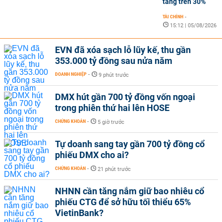
tăng trên 30%
TÀI CHÍNH
-
15:12 | 05/08/2026
EVN đã xóa sạch lỗ lũy kế, thu gần
353.000 tỷ đồng sau nửa năm
DOANH NGHIỆP
-
9 phút trước
DMX hút gần 700 tỷ đồng vốn ngoại
trong phiên thứ hai lên HOSE
CHỨNG KHOÁN
-
5 giờ trước
Tự doanh sang tay gần 700 tỷ đồng cổ
phiếu DMX cho ai?
CHỨNG KHOÁN
-
21 phút trước
NHNN cần tăng nắm giữ bao nhiêu cổ
phiếu CTG để sở hữu tối thiểu 65%
VietinBank?