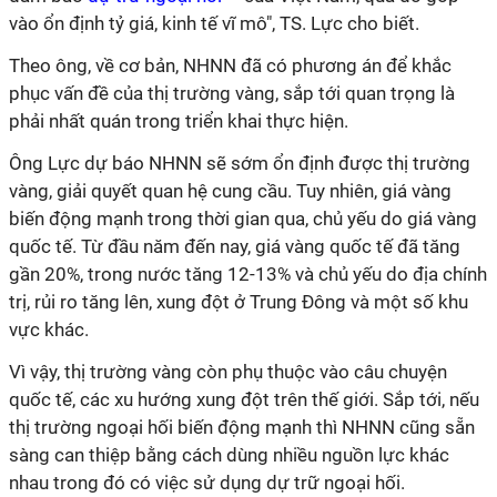
vào ổn định tỷ giá, kinh tế vĩ mô", TS. Lực cho biết.
Theo ông, về cơ bản, NHNN đã có phương án để khắc
phục vấn đề của thị trường vàng, sắp tới quan trọng là
phải nhất quán trong triển khai thực hiện.
Ông Lực dự báo NHNN sẽ sớm ổn định được thị trường
vàng, giải quyết quan hệ cung cầu. Tuy nhiên, giá vàng
biến động mạnh trong thời gian qua, chủ yếu do giá vàng
quốc tế. Từ đầu năm đến nay, giá vàng quốc tế đã tăng
gần 20%, trong nước tăng 12-13% và chủ yếu do địa chính
trị, rủi ro tăng lên, xung đột ở Trung Đông và một số khu
vực khác.
Vì vậy, thị trường vàng còn phụ thuộc vào câu chuyện
quốc tế, các xu hướng xung đột trên thế giới. Sắp tới, nếu
thị trường ngoại hối biến động mạnh thì NHNN cũng sẵn
sàng can thiệp bằng cách dùng nhiều nguồn lực khác
nhau trong đó có việc sử dụng dự trữ ngoại hối.