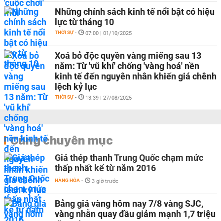
Những chính sách kinh tế nổi bật có hiệu
lực từ tháng 10
THỜI SỰ
-
07:00 | 01/10/2025
Xoá bỏ độc quyền vàng miếng sau 13
năm: Từ 'vũ khí' chống 'vàng hoá' nền
kinh tế đến nguyên nhân khiến giá chênh
lệch kỷ lục
THỜI SỰ
-
13:39 | 27/08/2025
Cùng chuyên mục
Giá thép thanh Trung Quốc chạm mức
thấp nhất kể từ năm 2016
HÀNG HÓA
-
3 giờ trước
Bảng giá vàng hôm nay 7/8 vàng SJC,
vàng nhẫn quay đầu giảm mạnh 1,7 triệu