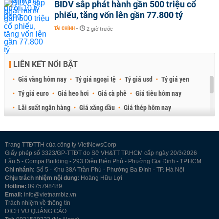
BIDV sắp phát hành gần 500 triệu cổ
phiếu, tăng vốn lên gần 77.800 tỷ
TÀI CHÍNH
-
2 giờ trước
LIÊN KẾT NỔI BẬT
Giá vàng hôm nay
Tỷ giá ngoại tệ
Tỷ giá usd
Tỷ giá yen
Tỷ giá euro
Giá heo hơi
Giá cà phê
Giá tiêu hôm nay
Lãi suất ngân hàng
Giá xăng dầu
Giá thép hôm nay
Giá sầu riêng
Giá thịt heo
Giá gạo
Giá cao su
Best Retail Brokers
Diễn đàn đầu tư Việt Nam 2026
Trang TTĐTTH của công ty VietNewsCorp
Giấy phép số 3323/GP-TTĐT do Sở VH&TT TP.HCM cấp ngày 20/3/2026
Lầu 5 - Compa Building - 293 Điện Biên Phủ - Phường Gia Định - TP.HCM
Chi nhánh:
Số 5 - Khu 38A Trần Phú - Phường Ba Đình - TP. Hà Nội
Chịu trách nhiệm nội dung:
Hoàng Hữu Lợi
Hotline:
0975798489
Email:
info@vietnambiz.vn
Trách nhiệm về thông tin
DỊCH VỤ QUẢNG CÁO