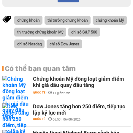
chứng khoán
thị trường chứng khoán
chứng khoán Mỹ
thị trường chứng khoán Mỹ
chỉ số S&P 500
chỉ số Nasdaq
chỉ số Dow Jones
Có thể bạn quan tâm
Chứng khoán Mỹ đồng loạt giảm điểm
khi giá dầu quay đầu tăng
QUỐC TẾ
-
11 giờ trước
Dow Jones tăng hơn 250 điểm, tiếp tục
lập kỷ lục mới
QUỐC TẾ
-
06:53 | 06/08/2026
Huyền thoại Michael Burry cảnh báo