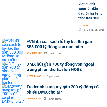
VietinBank
vươn lên dẫn
đầu, 5 nhà băng
tăng trên 30%
TÀI CHÍNH
-
15:12 | 05/08/2026
EVN đã xóa sạch lỗ lũy kế, thu gần
353.000 tỷ đồng sau nửa năm
DOANH NGHIỆP
-
1 phút trước
DMX hút gần 700 tỷ đồng vốn ngoại
trong phiên thứ hai lên HOSE
CHỨNG KHOÁN
-
1 giờ trước
Tự doanh sang tay gần 700 tỷ đồng cổ
phiếu DMX cho ai?
CHỨNG KHOÁN
-
1 phút trước