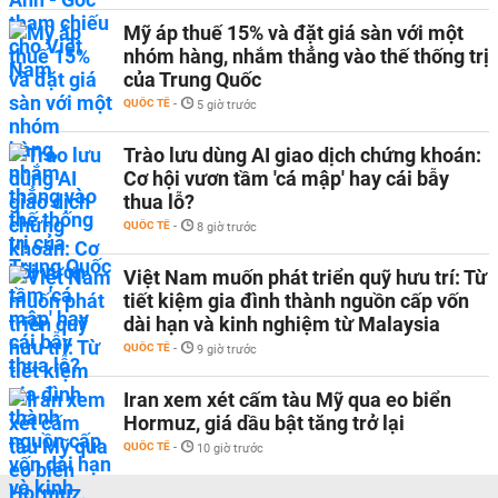
Mỹ áp thuế 15% và đặt giá sàn với một
nhóm hàng, nhắm thẳng vào thế thống trị
của Trung Quốc
QUỐC TẾ
-
5 giờ trước
Trào lưu dùng AI giao dịch chứng khoán:
Cơ hội vươn tầm 'cá mập' hay cái bẫy
thua lỗ?
QUỐC TẾ
-
8 giờ trước
Việt Nam muốn phát triển quỹ hưu trí: Từ
tiết kiệm gia đình thành nguồn cấp vốn
dài hạn và kinh nghiệm từ Malaysia
QUỐC TẾ
-
9 giờ trước
Iran xem xét cấm tàu Mỹ qua eo biển
Hormuz, giá dầu bật tăng trở lại
QUỐC TẾ
-
10 giờ trước