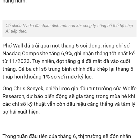
hàng năm.
Cổ phiếu Nvidia đã chạm đỉnh mới sau khi công ty công bố thế hệ chip
AI tiếp theo.
Phố Wall đã trải qua một tháng 5 sôi động, riêng chỉ số
Nasdaq Composite tăng 6,9%, ghi nhận tháng tốt nhất kể
từ 11/2023. Tuy nhiên, đợt tăng giá đã mất đà vào cuối
tháng. Cả ba chỉ số trung bình chính đều khép lại tháng 5
thấp hơn khoảng 1% so với mức kỷ lục.
Ông Chris Senyek, chiến lược gia đầu tư trưởng của Wolfe
Research, dự báo biến động sẽ gia tăng trong mùa hè khi
các chỉ số kỹ thuật vẫn còn dấu hiệu căng thẳng và tâm lý
sợ hãi xuất hiện.
Trong tuần đầu tiên của tháng 6, thị trường sẽ đón nhấn