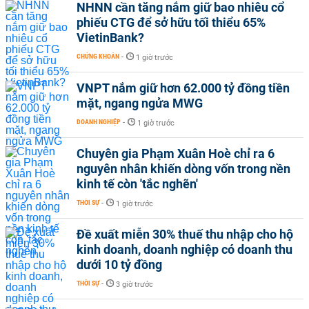
NHNN cần tăng nắm giữ bao nhiêu cổ
phiếu CTG để sở hữu tối thiểu 65%
VietinBank?
CHỨNG KHOÁN
-
1 giờ trước
VNPT nắm giữ hơn 62.000 tỷ đồng tiền
mặt, ngang ngửa MWG
DOANH NGHIỆP
-
1 giờ trước
Chuyên gia Phạm Xuân Hoè chỉ ra 6
nguyên nhân khiến dòng vốn trong nền
kinh tế còn 'tắc nghẽn'
THỜI SỰ
-
1 giờ trước
Đề xuất miễn 30% thuế thu nhập cho hộ
kinh doanh, doanh nghiệp có doanh thu
dưới 10 tỷ đồng
THỜI SỰ
-
3 giờ trước