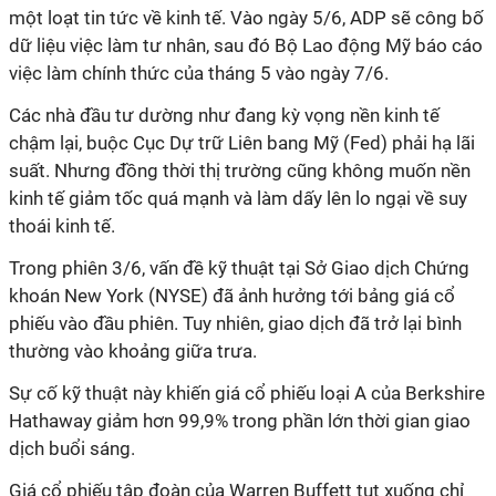
một loạt tin tức về kinh tế. Vào ngày 5/6, ADP sẽ công bố
dữ liệu việc làm tư nhân, sau đó Bộ Lao động Mỹ báo cáo
việc làm chính thức của tháng 5 vào ngày 7/6.
Các nhà đầu tư dường như đang kỳ vọng nền kinh tế
chậm lại, buộc Cục Dự trữ Liên bang Mỹ (Fed) phải hạ lãi
suất. Nhưng đồng thời thị trường cũng không muốn nền
kinh tế giảm tốc quá mạnh và làm dấy lên lo ngại về suy
thoái kinh tế.
Trong phiên 3/6, vấn đề kỹ thuật tại Sở Giao dịch Chứng
khoán New York (NYSE) đã ảnh hưởng tới bảng giá cổ
phiếu vào đầu phiên. Tuy nhiên, giao dịch đã trở lại bình
thường vào khoảng giữa trưa.
Sự cố kỹ thuật này khiến giá cổ phiếu loại A của Berkshire
Hathaway giảm hơn 99,9% trong phần lớn thời gian giao
dịch buổi sáng.
Giá cổ phiếu tập đoàn của Warren Buffett tụt xuống chỉ