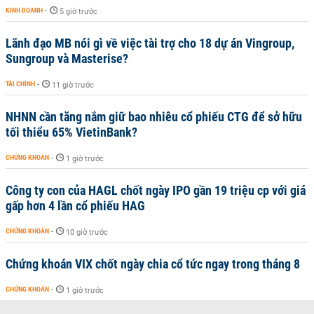
KINH DOANH
-
5 giờ trước
Lãnh đạo MB nói gì về việc tài trợ cho 18 dự án Vingroup,
Sungroup và Masterise?
TÀI CHÍNH
-
11 giờ trước
NHNN cần tăng nắm giữ bao nhiêu cổ phiếu CTG để sở hữu
tối thiểu 65% VietinBank?
CHỨNG KHOÁN
-
1 giờ trước
Công ty con của HAGL chốt ngày IPO gần 19 triệu cp với giá
gấp hơn 4 lần cổ phiếu HAG
CHỨNG KHOÁN
-
10 giờ trước
Chứng khoán VIX chốt ngày chia cổ tức ngay trong tháng 8
CHỨNG KHOÁN
-
1 giờ trước