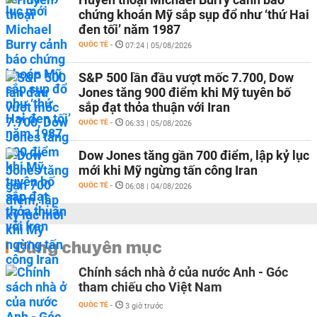
chứng khoán Mỹ sắp sụp đổ như ‘thứ Hai
đen tối’ năm 1987
QUỐC TẾ
-
07:24 | 05/08/2026
S&P 500 lần đầu vượt mốc 7.700, Dow
Jones tăng 900 điểm khi Mỹ tuyên bố
sắp đạt thỏa thuận với Iran
QUỐC TẾ
-
06:33 | 05/08/2026
Dow Jones tăng gần 700 điểm, lập kỷ lục
mới khi Mỹ ngừng tấn công Iran
QUỐC TẾ
-
06:08 | 04/08/2026
Cùng chuyên mục
Chính sách nhà ở của nước Anh - Góc
tham chiếu cho Việt Nam
QUỐC TẾ
-
3 giờ trước