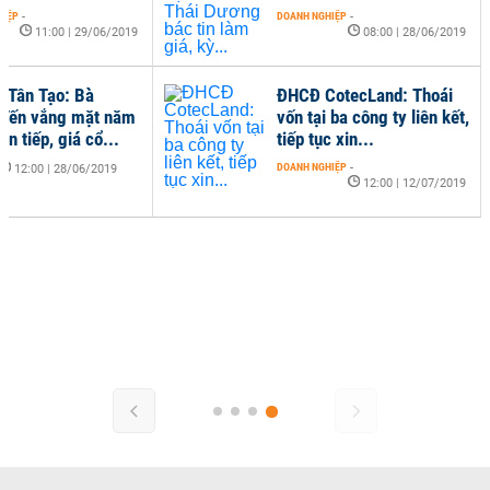
HIỆP
-
DOANH NGHIỆP
-
11:00 | 29/06/2019
08:00 | 28/06/2019
Tân Tạo: Bà
ĐHCĐ CotecLand: Thoái
Yến vắng mặt năm
vốn tại ba công ty liên kết,
iên tiếp, giá cổ...
tiếp tục xin...
DOANH NGHIỆP
-
12:00 | 28/06/2019
12:00 | 12/07/2019