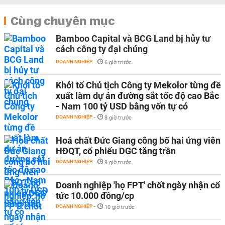
Cùng chuyên mục
Bamboo Capital và BCG Land bị hủy tư
cách công ty đại chúng
DOANH NGHIỆP
-
6 giờ trước
Khởi tố Chủ tịch Công ty Mekolor từng đề
xuất làm dự án đường sắt tốc độ cao Bắc
- Nam 100 tỷ USD bằng vốn tự có
DOANH NGHIỆP
-
8 giờ trước
Hoá chất Đức Giang công bố hai ứng viên
HĐQT, cổ phiếu DGC tăng trần
DOANH NGHIỆP
-
9 giờ trước
Doanh nghiệp 'họ FPT' chốt ngày nhận cổ
tức 10.000 đồng/cp
DOANH NGHIỆP
-
10 giờ trước