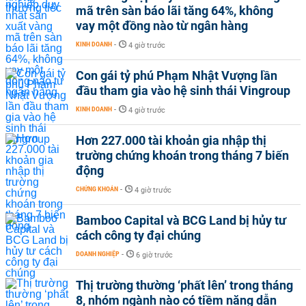
mã trên sàn báo lãi tăng 64%, không
vay một đồng nào từ ngân hàng
KINH DOANH
-
4 giờ trước
Con gái tỷ phú Phạm Nhật Vượng lần
đầu tham gia vào hệ sinh thái Vingroup
KINH DOANH
-
4 giờ trước
Hơn 227.000 tài khoản gia nhập thị
trường chứng khoán trong tháng 7 biến
động
CHỨNG KHOÁN
-
4 giờ trước
Bamboo Capital và BCG Land bị hủy tư
cách công ty đại chúng
DOANH NGHIỆP
-
6 giờ trước
Thị trường thường ‘phất lên’ trong tháng
8, nhóm ngành nào có tiềm năng dẫn