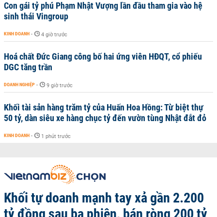
Con gái tỷ phú Phạm Nhật Vượng lần đầu tham gia vào hệ
sinh thái Vingroup
KINH DOANH
-
4 giờ trước
Hoá chất Đức Giang công bố hai ứng viên HĐQT, cổ phiếu
DGC tăng trần
DOANH NGHIỆP
-
9 giờ trước
Khối tài sản hàng trăm tỷ của Huấn Hoa Hồng: Từ biệt thự
50 tỷ, dàn siêu xe hàng chục tỷ đến vườn tùng Nhật đắt đỏ
KINH DOANH
-
1 phút trước
Khối tự doanh mạnh tay xả gần 2.200
tỷ đồng sau ba phiên, bán ròng 200 tỷ