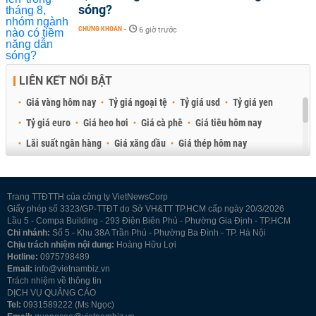
sóng?
CHỨNG KHOÁN
-
6 giờ trước
LIÊN KẾT NỔI BẬT
Giá vàng hôm nay
Tỷ giá ngoại tệ
Tỷ giá usd
Tỷ giá yen
Tỷ giá euro
Giá heo hơi
Giá cà phê
Giá tiêu hôm nay
Lãi suất ngân hàng
Giá xăng dầu
Giá thép hôm nay
Giá sầu riêng
Giá thịt heo
Giá gạo
Giá cao su
Best Retail Brokers
Diễn đàn đầu tư Việt Nam 2026
Trang TTĐTTH của công ty VietNewsCorp
Giấy phép số 3323/GP-TTĐT do Sở VH&TT TP.HCM cấp ngày 20/3/2026
Lầu 5 - Compa Building - 293 Điện Biên Phủ - Phường Gia Định - TP.HCM
Chi nhánh:
Số 5 - Khu 38A Trần Phú - Phường Ba Đình - TP. Hà Nội
Chịu trách nhiệm nội dung:
Hoàng Hữu Lợi
Hotline:
0975798489
Email:
info@vietnambiz.vn
Trách nhiệm về thông tin
DỊCH VỤ QUẢNG CÁO
Tel:
0931589222 (Ms Ngọc)