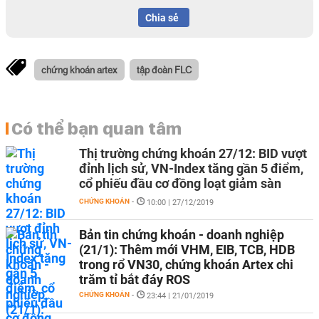
Chia sẻ
chứng khoán artex
tập đoàn FLC
Có thể bạn quan tâm
Thị trường chứng khoán 27/12: BID vượt
đỉnh lịch sử, VN-Index tăng gần 5 điểm,
cổ phiếu đầu cơ đồng loạt giảm sàn
CHỨNG KHOÁN
-
10:00 | 27/12/2019
Bản tin chứng khoán - doanh nghiệp
(21/1): Thêm mới VHM, EIB, TCB, HDB
trong rổ VN30, chứng khoán Artex chi
trăm tỉ bắt đáy ROS
CHỨNG KHOÁN
-
23:44 | 21/01/2019