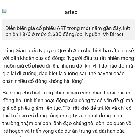
Diễn biến giá cổ phiếu ART trong một năm gần đây, kết
phiên 18/6 ở mức 2.600 đồng/cp. Nguồn: VNDirect.
Tổng Giám đốc Nguyễn Quỳnh Anh cho biết bà rất chia sẻ
với băn khoăn của cổ đông: "Người đầu tư tất nhiên mong
muốn giá cổ phiếu đi lên, nhưng đôi khi vì lí do nào đó mà
giá lại đi xuống, đặc biệt là xuống sâu thế này thì chắc
chắn nhiều cổ đông không hài lòng".
Bà cũng cho biết từng nhận nhiều cuộc điện thoại của cổ
đông hỏi tình hình hoạt động của công ty có vấn đề gì mà
giá cổ phiếu giảm liên tục, "Tôi rất khó để trả lời và chỉ có
thể trấn an cổ đông rằng công ty vẫn hoạt động bình
thường, thậm chí ban lãnh đạo chúng tôi còn lạc quan về
kế hoạch và triển vọng các dự án trung và dài hạn của