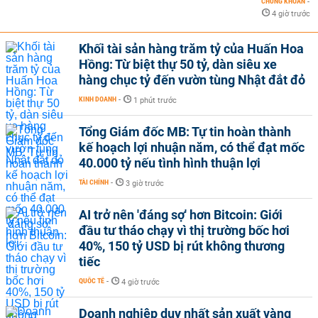
CHỨNG KHOÁN
-
4 giờ trước
Khối tài sản hàng trăm tỷ của Huấn Hoa
Hồng: Từ biệt thự 50 tỷ, dàn siêu xe
hàng chục tỷ đến vườn tùng Nhật đắt đỏ
KINH DOANH
-
1 phút trước
Tổng Giám đốc MB: Tự tin hoàn thành
kế hoạch lợi nhuận năm, có thể đạt mốc
40.000 tỷ nếu tình hình thuận lợi
TÀI CHÍNH
-
3 giờ trước
AI trở nên 'đáng sợ' hơn Bitcoin: Giới
đầu tư tháo chạy vì thị trường bốc hơi
40%, 150 tỷ USD bị rút không thương
tiếc
QUỐC TẾ
-
4 giờ trước
Doanh nghiệp duy nhất sản xuất vàng