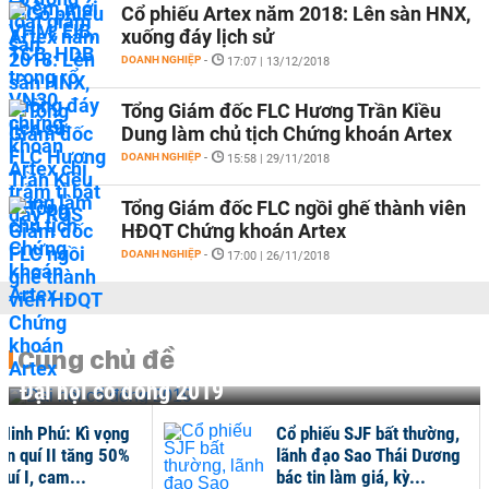
Cổ phiếu Artex năm 2018: Lên sàn HNX,
xuống đáy lịch sử
DOANH NGHIỆP
-
17:07 | 13/12/2018
Tổng Giám đốc FLC Hương Trần Kiều
Dung làm chủ tịch Chứng khoán Artex
DOANH NGHIỆP
-
15:58 | 29/11/2018
Tổng Giám đốc FLC ngồi ghế thành viên
HĐQT Chứng khoán Artex
DOANH NGHIỆP
-
17:00 | 26/11/2018
Cùng chủ đề
Đại hội cổ đông 2019
inh Phú: Kì vọng
Cổ phiếu SJF bất thường,
ận quí II tăng 50%
lãnh đạo Sao Thái Dương
quí I, cam...
bác tin làm giá, kỳ...