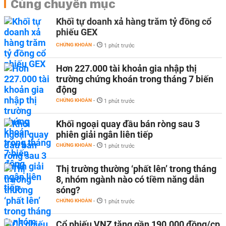
Cùng chuyên mục
Khối tự doanh xả hàng trăm tỷ đồng cổ
phiếu GEX
CHỨNG KHOÁN
-
1 phút trước
Hơn 227.000 tài khoản gia nhập thị
trường chứng khoán trong tháng 7 biến
động
CHỨNG KHOÁN
-
1 phút trước
Khối ngoại quay đầu bán ròng sau 3
phiên giải ngân liên tiếp
CHỨNG KHOÁN
-
1 phút trước
Thị trường thường ‘phất lên’ trong tháng
8, nhóm ngành nào có tiềm năng dẫn
sóng?
CHỨNG KHOÁN
-
1 phút trước
Cổ phiếu VNZ tăng gần 190.000 đồng/cp