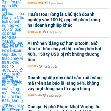
CHỨNG KHOÁN
-
1 phút trước
Huấn Hoa Hồng là Chủ tịch doanh
nghiệp vốn 100 tỷ, góp cổ phần trong
hai doanh nghiệp khác
KINH DOANH
-
1 phút trước
AI trở nên 'đáng sợ' hơn Bitcoin: Giới
đầu tư tháo chạy vì thị trường bốc hơi
40%, 150 tỷ USD bị rút không thương
tiếc
QUỐC TẾ
-
1 phút trước
Doanh nghiệp duy nhất sản xuất vàng
mã trên sàn báo lãi tăng 64%, không
vay một đồng nào từ ngân hàng
KINH DOANH
-
1 phút trước
Con gái tỷ phú Phạm Nhật Vượng lần