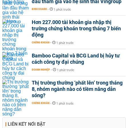
đầu tham gia vào hệ sinh thái Vingroup
KINH DOANH
-
1 phút trước
Hơn 227.000 tài khoản gia nhập thị
trường chứng khoán trong tháng 7 biến
động
CHỨNG KHOÁN
-
1 phút trước
Bamboo Capital và BCG Land bị hủy tư
cách công ty đại chúng
DOANH NGHIỆP
-
1 phút trước
Thị trường thường ‘phất lên’ trong tháng
8, nhóm ngành nào có tiềm năng dẫn
sóng?
CHỨNG KHOÁN
-
1 phút trước
LIÊN KẾT NỔI BẬT