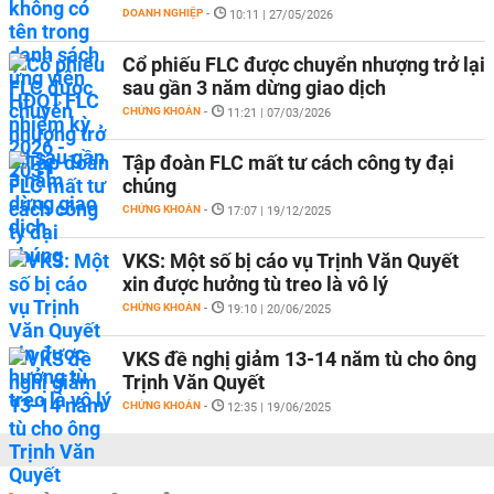
DOANH NGHIỆP
-
10:11 | 27/05/2026
Cổ phiếu FLC được chuyển nhượng trở lại
sau gần 3 năm dừng giao dịch
CHỨNG KHOÁN
-
11:21 | 07/03/2026
Tập đoàn FLC mất tư cách công ty đại
chúng
CHỨNG KHOÁN
-
17:07 | 19/12/2025
VKS: Một số bị cáo vụ Trịnh Văn Quyết
xin được hưởng tù treo là vô lý
CHỨNG KHOÁN
-
19:10 | 20/06/2025
VKS đề nghị giảm 13-14 năm tù cho ông
Trịnh Văn Quyết
CHỨNG KHOÁN
-
12:35 | 19/06/2025