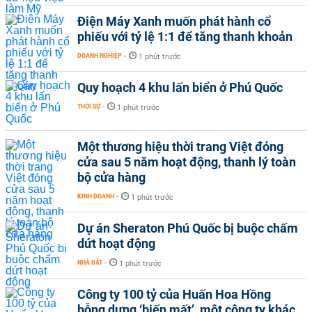
Điện Máy Xanh muốn phát hành cổ
phiếu với tỷ lệ 1:1 để tăng thanh khoản
DOANH NGHIỆP
-
1 phút trước
Quy hoạch 4 khu lấn biển ở Phú Quốc
THỜI SỰ
-
1 phút trước
Một thương hiệu thời trang Việt đóng
cửa sau 5 năm hoạt động, thanh lý toàn
bộ cửa hàng
KINH DOANH
-
1 phút trước
Dự án Sheraton Phú Quốc bị buộc chấm
dứt hoạt động
NHÀ ĐẤT
-
1 phút trước
Công ty 100 tỷ của Huấn Hoa Hồng
bỗng dưng ‘biến mất’, một công ty khác