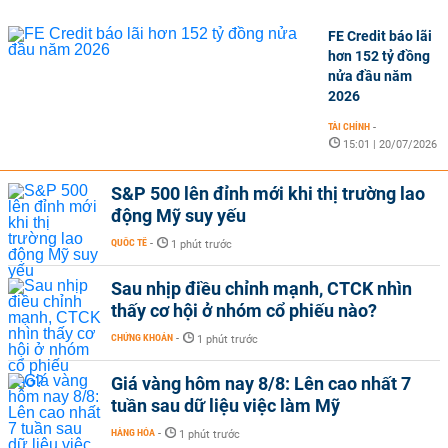
FE Credit báo lãi
hơn 152 tỷ đồng
nửa đầu năm
2026
TÀI CHÍNH
-
15:01 | 20/07/2026
S&P 500 lên đỉnh mới khi thị trường lao
động Mỹ suy yếu
QUỐC TẾ
-
1 phút trước
Sau nhịp điều chỉnh mạnh, CTCK nhìn
thấy cơ hội ở nhóm cổ phiếu nào?
CHỨNG KHOÁN
-
1 phút trước
Giá vàng hôm nay 8/8: Lên cao nhất 7
tuần sau dữ liệu việc làm Mỹ
HÀNG HÓA
-
1 phút trước