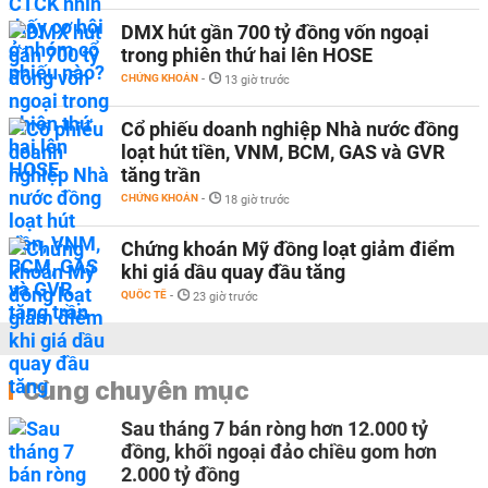
DMX hút gần 700 tỷ đồng vốn ngoại
trong phiên thứ hai lên HOSE
CHỨNG KHOÁN
-
13 giờ trước
Cổ phiếu doanh nghiệp Nhà nước đồng
loạt hút tiền, VNM, BCM, GAS và GVR
tăng trần
CHỨNG KHOÁN
-
18 giờ trước
Chứng khoán Mỹ đồng loạt giảm điểm
khi giá dầu quay đầu tăng
QUỐC TẾ
-
23 giờ trước
Cùng chuyên mục
Sau tháng 7 bán ròng hơn 12.000 tỷ
đồng, khối ngoại đảo chiều gom hơn
2.000 tỷ đồng