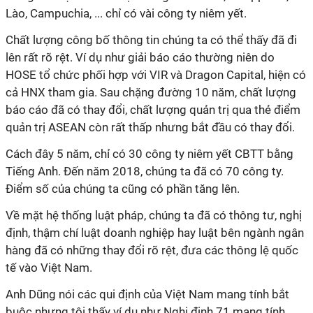
Lào, Campuchia, ... chỉ có vài công ty niêm yết.
Chất lượng công bố thông tin chúng ta có thể thấy đã đi
lên rất rõ rệt. Ví dụ như giải báo cáo thường niên do
HOSE tổ chức phối hợp với VIR và Dragon Capital, hiện có
cả HNX tham gia. Sau chặng đường 10 năm, chất lượng
báo cáo đã có thay đổi, chất lượng quản trị qua thẻ điểm
quản trị ASEAN còn rất thấp nhưng bắt đầu có thay đổi.
Cách đây 5 năm, chỉ có 30 công ty niêm yết CBTT bằng
Tiếng Anh. Đến năm 2018, chúng ta đã có 70 công ty.
Điểm số của chúng ta cũng có phần tăng lên.
Về mặt hệ thống luật pháp, chúng ta đã có thông tư, nghị
định, thậm chí luật doanh nghiệp hay luật bên ngành ngân
hàng đã có những thay đổi rõ rệt, đưa các thông lệ quốc
tế vào Việt Nam.
Anh Dũng nói các qui định của Việt Nam mang tính bắt
buộc nhưng tôi thấy ví dụ như Nghị định 71 mang tính