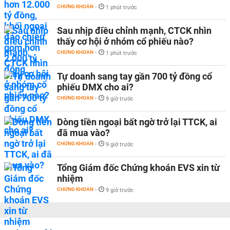
CHỨNG KHOÁN
-
1 phút trước
Sau nhịp điều chỉnh mạnh, CTCK nhìn
thấy cơ hội ở nhóm cổ phiếu nào?
CHỨNG KHOÁN
-
1 phút trước
Tự doanh sang tay gần 700 tỷ đồng cổ
phiếu DMX cho ai?
CHỨNG KHOÁN
-
9 giờ trước
Dòng tiền ngoại bất ngờ trở lại TTCK, ai
đã mua vào?
CHỨNG KHOÁN
-
9 giờ trước
Tổng Giám đốc Chứng khoán EVS xin từ
nhiệm
CHỨNG KHOÁN
-
9 giờ trước