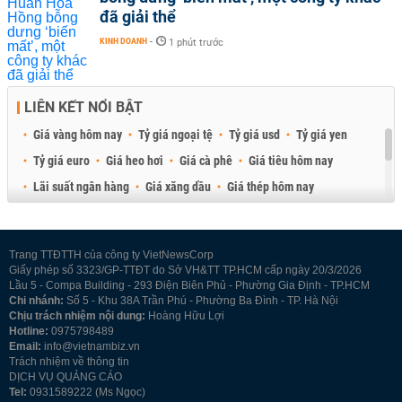
đã giải thể
KINH DOANH
-
1 phút trước
LIÊN KẾT NỔI BẬT
Giá vàng hôm nay
Tỷ giá ngoại tệ
Tỷ giá usd
Tỷ giá yen
Tỷ giá euro
Giá heo hơi
Giá cà phê
Giá tiêu hôm nay
Lãi suất ngân hàng
Giá xăng dầu
Giá thép hôm nay
Giá sầu riêng
Giá thịt heo
Giá gạo
Giá cao su
Best Retail Brokers
Diễn đàn đầu tư Việt Nam 2026
Trang TTĐTTH của công ty VietNewsCorp
Giấy phép số 3323/GP-TTĐT do Sở VH&TT TP.HCM cấp ngày 20/3/2026
Lầu 5 - Compa Building - 293 Điện Biên Phủ - Phường Gia Định - TP.HCM
Chi nhánh:
Số 5 - Khu 38A Trần Phú - Phường Ba Đình - TP. Hà Nội
Chịu trách nhiệm nội dung:
Hoàng Hữu Lợi
Hotline:
0975798489
Email:
info@vietnambiz.vn
Trách nhiệm về thông tin
DỊCH VỤ QUẢNG CÁO
Tel:
0931589222 (Ms Ngọc)