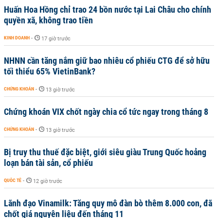
Huấn Hoa Hồng chỉ trao 24 bồn nước tại Lai Châu cho chính
quyền xã, không trao tiền
KINH DOANH
-
17 giờ trước
NHNN cần tăng nắm giữ bao nhiêu cổ phiếu CTG để sở hữu
tối thiểu 65% VietinBank?
CHỨNG KHOÁN
-
13 giờ trước
Chứng khoán VIX chốt ngày chia cổ tức ngay trong tháng 8
CHỨNG KHOÁN
-
13 giờ trước
Bị truy thu thuế đặc biệt, giới siêu giàu Trung Quốc hoảng
loạn bán tài sản, cổ phiếu
QUỐC TẾ
-
12 giờ trước
Lãnh đạo Vinamilk: Tăng quy mô đàn bò thêm 8.000 con, đã
chốt giá nguyên liệu đến tháng 11