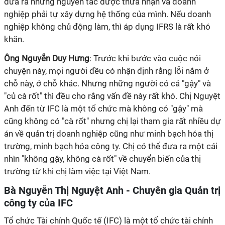
đưa ra những nguyên tắc được thừa nhận và doanh
nghiệp phải tự xây dựng hệ thống của mình. Nếu doanh
nghiệp không chủ động làm, thì áp dụng IFRS là rất khó
khăn.
Ông Nguyễn Duy Hưng
: Trước khi bước vào cuộc nói
chuyện này, mọi người đều có nhận định rằng lỗi nằm ở
chỗ này, ở chỗ khác. Nhưng những người có cả "gậy" và
"củ cà rốt" thì đều cho rằng vấn đề này rất khó. Chị Nguyệt
Anh đến từ IFC là một tổ chức mà không có "gậy" mà
cũng không có "cà rốt" nhưng chị lại tham gia rất nhiều dự
án về quản trị doanh nghiệp cũng như minh bạch hóa thị
trường, minh bạch hóa công ty. Chị có thể đưa ra một cái
nhìn "không gậy, không cà rốt" về chuyển biến của thị
trường từ khi chị làm việc tại Việt Nam.
Bà Nguyễn Thị Nguyệt Anh - Chuyên gia Quản trị
công ty của IFC
Tổ chức Tài chính Quốc tế (IFC) là một tổ chức tài chính