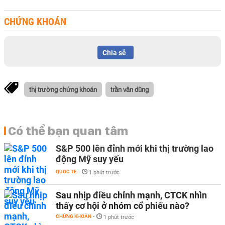
CHỨNG KHOÁN
Chia sẻ
thị trường chứng khoán
trần văn dũng
Có thể bạn quan tâm
S&P 500 lên đỉnh mới khi thị trường lao
động Mỹ suy yếu
QUỐC TẾ
-
1 phút trước
Sau nhịp điều chỉnh mạnh, CTCK nhìn
thấy cơ hội ở nhóm cổ phiếu nào?
CHỨNG KHOÁN
-
1 phút trước