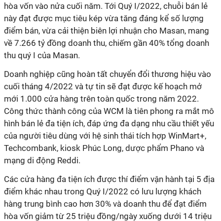
hòa vốn vào nửa cuối năm.
Tới Quý I/2022, chuỗi bán lẻ
này
đạt được mục tiêu kép vừa tăng đáng kể số lượng
điểm bán
, vừa cải thiện biên lợi nhuận cho Masan, mang
về 7.266 tỷ đồng doanh thu, chiếm gần 40% tổng doanh
thu quý I của Masan.
Doanh
nghiệp
cũng
hoàn tất chuyển đổi thương hiệu
vào
cuối tháng 4/2022
và tự tin sẽ đạt được kế hoạch mở
mới 1.000 cửa hàng trên toàn quốc trong năm 2022.
C
ông thức thành công của WCM là tiên phong ra mắt mô
hình bán lẻ đa tiện ích, đáp ứng đa dạng nhu cầu thiết yếu
của người tiêu dùng với hệ sinh thái tích hợp WinMart+,
Techcombank, kiosk Phúc Long, dược phẩm Phano và
mạng di động Reddi.
C
ác cửa hàng
đa tiện ích được
thí điểm vận hành tại 5 địa
điểm khác nhau trong Quý I/2022 có lưu lượng khách
hàng trung bình cao hơn 30% và doanh thu để đạt điểm
hòa vốn giảm từ 25 triệu đồng/ngày xuống dưới 14 triệu