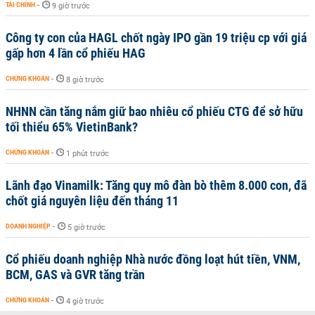
TÀI CHÍNH
-
9 giờ trước
Công ty con của HAGL chốt ngày IPO gần 19 triệu cp với giá
gấp hơn 4 lần cổ phiếu HAG
CHỨNG KHOÁN
-
8 giờ trước
NHNN cần tăng nắm giữ bao nhiêu cổ phiếu CTG để sở hữu
tối thiểu 65% VietinBank?
CHỨNG KHOÁN
-
1 phút trước
Lãnh đạo Vinamilk: Tăng quy mô đàn bò thêm 8.000 con, đã
chốt giá nguyên liệu đến tháng 11
DOANH NGHIỆP
-
5 giờ trước
Cổ phiếu doanh nghiệp Nhà nước đồng loạt hút tiền, VNM,
BCM, GAS và GVR tăng trần
CHỨNG KHOÁN
-
4 giờ trước