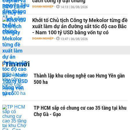
cách công ty đại chúng
DOANH NGHIỆP
-
14:13 | 06/08/2026
Khởi tố Chủ tịch Công ty Mekolor từng đề
xuất làm dự án đường sắt tốc độ cao Bắc
- Nam 100 tỷ USD bằng vốn tự có
DOANH NGHIỆP
-
13:47 | 06/08/2026
Tin mới
Thành lập khu công nghệ cao Hưng Yên gần
500 ha
TP HCM sắp có chung cư cao 35 tầng tại khu
Chợ Gà - Gạo