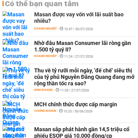
Có thể bạn quan tâm
Masan được vay vốn với lãi suất bao
nhiêu?
DOANH NGHIỆP
-
10:47 | 30/07/2026
Nhờ đâu Masan Consumer lãi ròng gần
1.500 tỷ quý II?
DOANH NGHIỆP
-
11:24 | 27/07/2026
Thu về tỷ rưỡi mỗi ngày, 'đế chế' siêu thị
của tỷ phú Nguyễn Đăng Quang đang mở
rộng thần tốc ra sao?
KINH DOANH
-
11:00 | 27/07/2026
MCH chính thức được cấp margin
CHỨNG KHOÁN
-
10:25 | 30/06/2026
Masan sắp phát hành gần 14,5 triệu cổ
phiếu ESOP giá 10.000 đồng/cp