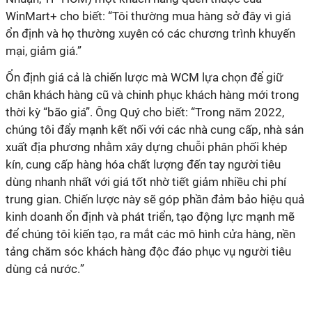
WinMart+ cho biết: “Tôi thường mua hàng sở đây vì giá
ổn định và họ thường xuyên có các chương trình khuyến
mại, giảm giá.”
Ổn định giá cả là chiến lược mà WCM lựa chọn để giữ
chân khách hàng cũ và chinh phục khách hàng mới trong
thời kỳ “bão giá”. Ông Quý cho biết: “Trong năm 2022,
chúng tôi
đẩy mạnh kết nối với
các nhà cung cấp, nhà sản
xuất
địa phương nhằm xây dựng chuỗi phân phối khép
kín, cung cấp hàng hóa chất lượng đến tay người tiêu
dùng nhanh nhất với giá tốt nhờ tiết giảm nhiều chi phí
trung gian
. Chiến lược này sẽ
góp phần đảm bảo hiệu quả
kinh doanh ổn định và phát triển, tạ
o
động lực mạnh mẽ
để
chúng tôi
kiến tạo, ra mắt các mô hình c
ử
a hàng, nền
tảng chăm sóc khách hàng
độc
đáo phục vụ người tiêu
dùng cả nước.
”