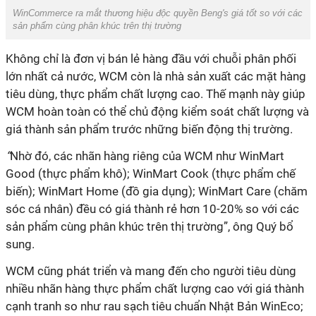
WinCommerce ra mắt thương hiệu độc quyền Beng's giá tốt so với các
sản phẩm cùng phân khúc trên thị trường
Không chỉ là đơn vị bán lẻ hàng đầu với chuỗi phân phối
lớn nhất cả nước, WCM còn là
nhà sản xuất các mặt hàng
tiêu dùng, thực phẩm chất lượng cao
. Thế mạnh này giúp
WCM hoàn toàn có thể chủ động
kiểm soát chất lượng và
giá thành sản phẩm trước những biến động thị trường.
“
Nhờ đó, các nhãn hàng riêng của WCM như WinMart
Good (thực phẩm khô); WinMart Cook (thực phẩm chế
biến); WinMart Home (đồ gia dụng); WinMart Care (chăm
sóc cá nhân) đều có giá thành rẻ hơn 10-20% so với các
sản phẩm cùng phân khúc trên thị trường”, ông Quý bổ
sung.
WCM cũng phát triển và mang đến cho người tiêu dùng
nhiều
nhãn hàng thực phẩm chất lượng cao
với giá thành
cạnh tranh so
như rau sạch tiêu chuẩn Nhật Bản WinEco;