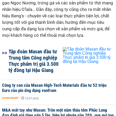
gạo Ngọc Nương, trứng gà và các sản phẩm từ thịt mang
nhãn hiệu O’lala
… G
ần đây
, công ty cũng c
ho ra mắt nhãn
hiệu Beng’s - chuyên về các loại thực phẩm tiện lợi, chất
lượng tốt với giá thành bình dân, hướng đến mục tiêu
cung cấp đa dạng lựa chọn về sản phẩm và mức giá, để
mọi khách hàng có thể thoải mái chọn lựa.
Tập đoàn Masan đầu tư
Trung tâm Công nghiệp
Thực phẩm trị giá 3.500
tỷ đồng tại Hậu Giang
Công ty con của Masan High-Tech Materials đầu tư 52 triệu
Euro vào pin ứng dụng vonfram
DOANH NGHIỆP
-
15-07-2022
M&A mát tay như Masan: Tròn một năm thâu tóm Phúc Long
đưa định giá tăng gấp 5 lần, biên lợi nhuận gần 70%, quy mô top