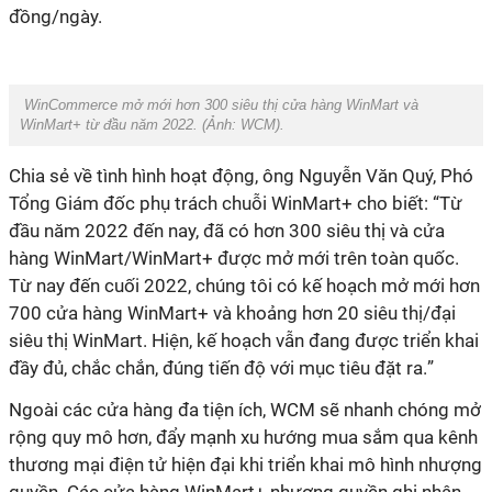
đồng/ngày.
WinCommerce mở mới hơn 300 siêu thị cửa hàng WinMart và
WinMart+ từ đầu năm 2022. (Ảnh:
WCM
).
Chia sẻ về tình hình hoạt động, ông Nguyễn Văn Quý,
Phó
Tổng Giám đốc phụ trách chuỗi WinMart+
cho biết:
“T
ừ
đầu năm 2022 đến nay, đã có hơn 300 siêu thị và cửa
hàng
WinMart/WinMart+ được mở mới trên toàn quốc.
T
ừ nay đến cuối 2022, chúng tôi có kế hoạch mở mới hơn
700 cửa hàng WinMart+ và khoảng hơn 20 siêu thị/đại
siêu thị WinMart. Hiện
,
kế hoạch vẫn đang được triển khai
đầy đủ, chắc chắn, đúng tiến độ với mục tiêu đặt ra.
”
Ngoài các cửa hàng đa tiện ích, WCM sẽ nhanh chóng mở
rộng quy mô hơn, đẩy mạnh xu hướng mua sắm qua kênh
thương mại điện tử hiện đại khi triển khai mô hình nhượng