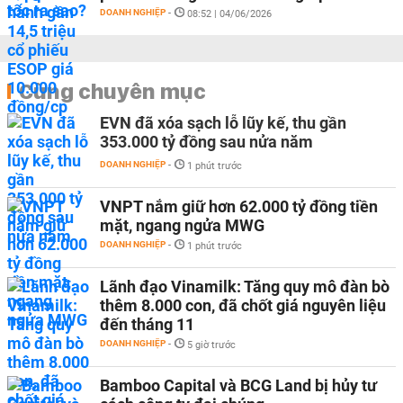
DOANH NGHIỆP
-
08:52 | 04/06/2026
Cùng chuyên mục
EVN đã xóa sạch lỗ lũy kế, thu gần
353.000 tỷ đồng sau nửa năm
DOANH NGHIỆP
-
1 phút trước
VNPT nắm giữ hơn 62.000 tỷ đồng tiền
mặt, ngang ngửa MWG
DOANH NGHIỆP
-
1 phút trước
Lãnh đạo Vinamilk: Tăng quy mô đàn bò
thêm 8.000 con, đã chốt giá nguyên liệu
đến tháng 11
DOANH NGHIỆP
-
5 giờ trước
Bamboo Capital và BCG Land bị hủy tư