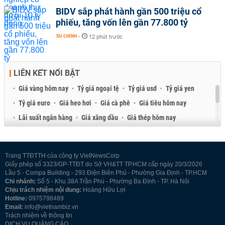
BIDV sắp phát hành gần 500 triệu cổ
phiếu, tăng vốn lên gần 77.800 tỷ
TÀI CHÍNH
-
12 phút trước
LIÊN KẾT NỔI BẬT
Giá vàng hôm nay
Tỷ giá ngoại tệ
Tỷ giá usd
Tỷ giá yen
Tỷ giá euro
Giá heo hơi
Giá cà phê
Giá tiêu hôm nay
Lãi suất ngân hàng
Giá xăng dầu
Giá thép hôm nay
Giá sầu riêng
Giá thịt heo
Giá gạo
Giá cao su
Best Retail Brokers
Diễn đàn đầu tư Việt Nam 2026
Trang TTĐTTH của công ty VietNewsCorp
Giấy phép số 3323/GP-TTĐT do Sở VH&TT TP.HCM cấp ngày 20/3/2026
Lầu 5 - Compa Building - 293 Điện Biên Phủ - Phường Gia Định - TP.HCM
Chi nhánh:
Số 5 - Khu 38A Trần Phú - Phường Ba Đình - TP. Hà Nội
Chịu trách nhiệm nội dung:
Hoàng Hữu Lợi
Hotline:
0975798489
Email:
info@vietnambiz.vn
Trách nhiệm về thông tin
DỊCH VỤ QUẢNG CÁO