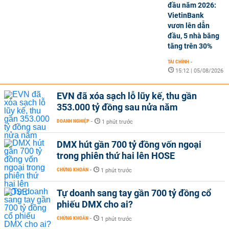
đầu năm 2026:
VietinBank
vươn lên dẫn
đầu, 5 nhà băng
tăng trên 30%
TÀI CHÍNH
-
15:12 | 05/08/2026
EVN đã xóa sạch lỗ lũy kế, thu gần
353.000 tỷ đồng sau nửa năm
DOANH NGHIỆP
-
1 phút trước
DMX hút gần 700 tỷ đồng vốn ngoại
trong phiên thứ hai lên HOSE
CHỨNG KHOÁN
-
1 phút trước
Tự doanh sang tay gần 700 tỷ đồng cổ
phiếu DMX cho ai?
CHỨNG KHOÁN
-
1 phút trước