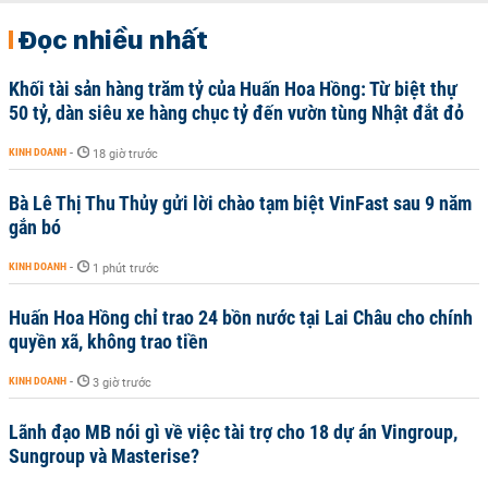
Đọc nhiều nhất
Khối tài sản hàng trăm tỷ của Huấn Hoa Hồng: Từ biệt thự
50 tỷ, dàn siêu xe hàng chục tỷ đến vườn tùng Nhật đắt đỏ
KINH DOANH
-
18 giờ trước
Bà Lê Thị Thu Thủy gửi lời chào tạm biệt VinFast sau 9 năm
gắn bó
KINH DOANH
-
1 phút trước
Huấn Hoa Hồng chỉ trao 24 bồn nước tại Lai Châu cho chính
quyền xã, không trao tiền
KINH DOANH
-
3 giờ trước
Lãnh đạo MB nói gì về việc tài trợ cho 18 dự án Vingroup,
Sungroup và Masterise?