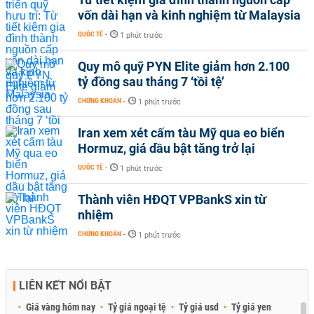
vốn dài hạn và kinh nghiệm từ Malaysia
QUỐC TẾ
-
1 phút trước
Quy mô quỹ PYN Elite giảm hơn 2.100
tỷ đồng sau tháng 7 ‘tồi tệ’
CHỨNG KHOÁN
-
1 phút trước
Iran xem xét cấm tàu Mỹ qua eo biển
Hormuz, giá dầu bật tăng trở lại
QUỐC TẾ
-
1 phút trước
Thành viên HĐQT VPBankS xin từ
nhiệm
CHỨNG KHOÁN
-
1 phút trước
LIÊN KẾT NỔI BẬT
Giá vàng hôm nay
Tỷ giá ngoại tệ
Tỷ giá usd
Tỷ giá yen