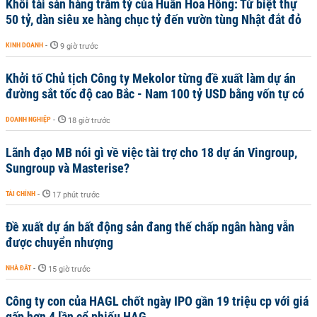
Khối tài sản hàng trăm tỷ của Huấn Hoa Hồng: Từ biệt thự
50 tỷ, dàn siêu xe hàng chục tỷ đến vườn tùng Nhật đắt đỏ
KINH DOANH
-
9 giờ trước
Khởi tố Chủ tịch Công ty Mekolor từng đề xuất làm dự án
đường sắt tốc độ cao Bắc - Nam 100 tỷ USD bằng vốn tự có
DOANH NGHIỆP
-
18 giờ trước
Lãnh đạo MB nói gì về việc tài trợ cho 18 dự án Vingroup,
Sungroup và Masterise?
TÀI CHÍNH
-
17 phút trước
Đề xuất dự án bất động sản đang thế chấp ngân hàng vẫn
được chuyển nhượng
NHÀ ĐẤT
-
15 giờ trước
Công ty con của HAGL chốt ngày IPO gần 19 triệu cp với giá
gấp hơn 4 lần cổ phiếu HAG