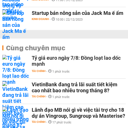
11:00 | 31/12/2023
Startup bán nông sản của Jack Ma ế ẩm
KINH DOANH
-
10:00 | 22/12/2023
Cùng chuyên mục
Tỷ giá euro ngày 7/8: Đồng loạt lao dốc
mạnh
TÀI CHÍNH
-
1 phút trước
VietinBank đang trả lãi suất tiết kiệm
cao nhất bao nhiêu trong tháng 8?
TÀI CHÍNH
-
1 phút trước
Lãnh đạo MB nói gì về việc tài trợ cho 18
dự án Vingroup, Sungroup và Masterise?
TÀI CHÍNH
-
17 phút trước