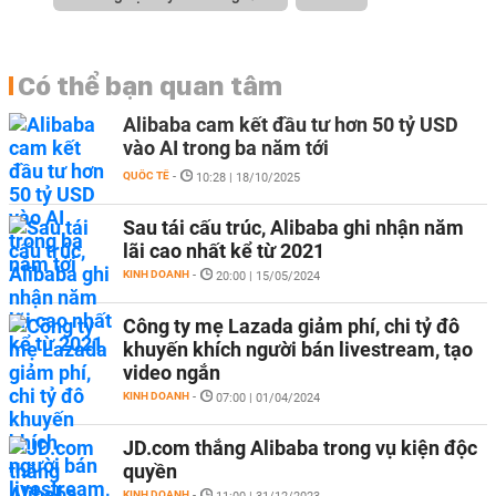
Có thể bạn quan tâm
Alibaba cam kết đầu tư hơn 50 tỷ USD
vào AI trong ba năm tới
QUỐC TẾ
-
10:28 | 18/10/2025
Sau tái cấu trúc, Alibaba ghi nhận năm
lãi cao nhất kể từ 2021
KINH DOANH
-
20:00 | 15/05/2024
Công ty mẹ Lazada giảm phí, chi tỷ đô
khuyến khích người bán livestream, tạo
video ngắn
KINH DOANH
-
07:00 | 01/04/2024
JD.com thắng Alibaba trong vụ kiện độc
quyền
KINH DOANH
-