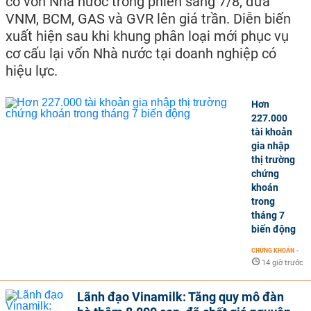
có vốn Nhà nước trong phiên sáng 7/8, đưa
VNM, BCM, GAS và GVR lên giá trần. Diễn biến
xuất hiện sau khi khung phân loại mới phục vụ
cơ cấu lại vốn Nhà nước tại doanh nghiệp có
hiệu lực.
Hơn
227.000
tài khoản
gia nhập
thị trường
chứng
khoán
trong
tháng 7
biến động
CHỨNG KHOÁN
-
14 giờ trước
Lãnh đạo Vinamilk: Tăng quy mô đàn