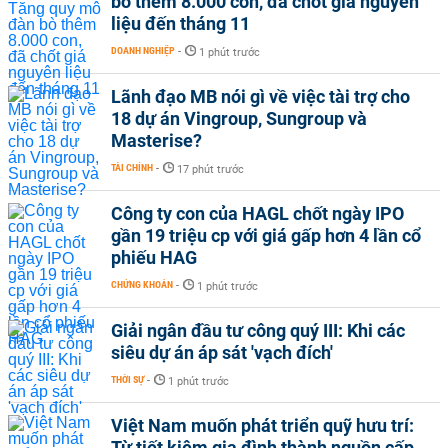
bò thêm 8.000 con, đã chốt giá nguyên
liệu đến tháng 11
DOANH NGHIỆP
-
1 phút trước
Lãnh đạo MB nói gì về việc tài trợ cho
18 dự án Vingroup, Sungroup và
Masterise?
TÀI CHÍNH
-
17 phút trước
Công ty con của HAGL chốt ngày IPO
gần 19 triệu cp với giá gấp hơn 4 lần cổ
phiếu HAG
CHỨNG KHOÁN
-
1 phút trước
Giải ngân đầu tư công quý III: Khi các
siêu dự án áp sát 'vạch đích'
THỜI SỰ
-
1 phút trước
Việt Nam muốn phát triển quỹ hưu trí:
Từ tiết kiệm gia đình thành nguồn cấp