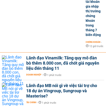
tài khoản
gia nhập
thị trường
chứng
khoán
trong
tháng 7
biến động
CHỨNG KHOÁN
-
12 giờ trước
Lãnh đạo Vinamilk: Tăng quy mô đàn
bò thêm 8.000 con, đã chốt giá nguyên
liệu đến tháng 11
DOANH NGHIỆP
-
1 phút trước
Lãnh đạo MB nói gì về việc tài trợ cho
18 dự án Vingroup, Sungroup và
Masterise?
TÀI CHÍNH
-
1 phút trước