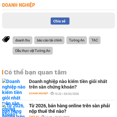
DOANH NGHIỆP
Chia sẻ
doanh thu
báo cáo tài chính
Tường An
TAC
Dầu thực vật Tường An
Có thể bạn quan tâm
Doanh nghiệp nào kiếm tiền giỏi nhất
trên sàn chứng khoán?
DOANH NGHIỆP
-
10:22 | 03/02/2026
Từ 2026, bán hàng online trên sàn phải
nộp thuế thế nào?
THỜI SỰ
-