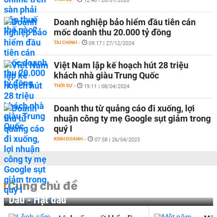
12:46 | 20/01/2026
Doanh nghiệp bảo hiểm đầu tiên cán
mốc doanh thu 20.000 tỷ đồng
TÀI CHÍNH
-
09:17 | 27/12/2024
Việt Nam lập kế hoạch hút 28 triệu
khách nhà giàu Trung Quốc
THỜI SỰ
-
19:11 | 08/04/2024
Doanh thu từ quảng cáo đi xuống, lợi
nhuận công ty mẹ Google sụt giảm trong
quý I
KINH DOANH
-
07:58 | 26/04/2023
Cùng chủ đề
Dầu - Hạt dầu