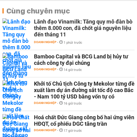
Cùng chuyên mục
Lãnh đạo Vinamilk: Tăng quy mô đàn bò
thêm 8.000 con, đã chốt giá nguyên liệu
đến tháng 11
DOANH NGHIỆP
-
1 phút trước
Bamboo Capital và BCG Land bị hủy tư
cách công ty đại chúng
DOANH NGHIỆP
-
14 giờ trước
Khởi tố Chủ tịch Công ty Mekolor từng đề
xuất làm dự án đường sắt tốc độ cao Bắc
- Nam 100 tỷ USD bằng vốn tự có
DOANH NGHIỆP
-
16 giờ trước
Hoá chất Đức Giang công bố hai ứng viên
HĐQT, cổ phiếu DGC tăng trần
DOANH NGHIỆP
-
17 giờ trước