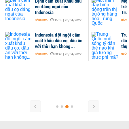
Lệnh cấm xuất khẩu dầu
Một
cọ đáng ngại của
trê
Indonesia
Tru
HÀNG HÓA
-
HÀNG
15:35 | 26/04/2022
Indonesia đột ngột cấm
Tru
xuất khẩu dầu cọ, dầu ăn
dân
với thời hạn không...
thự
HÀNG HÓA
-
QUỐC 
08:40 | 26/04/2022