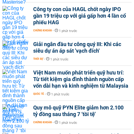
Công ty con của HAGL chốt ngày IPO
gần 19 triệu cp với giá gấp hơn 4 lần cổ
phiếu HAG
CHỨNG KHOÁN
-
1 phút trước
Giải ngân đầu tư công quý III: Khi các
siêu dự án áp sát 'vạch đích'
THỜI SỰ
-
1 phút trước
Việt Nam muốn phát triển quỹ hưu trí:
Từ tiết kiệm gia đình thành nguồn cấp
vốn dài hạn và kinh nghiệm từ Malaysia
QUỐC TẾ
-
1 phút trước
Quy mô quỹ PYN Elite giảm hơn 2.100
tỷ đồng sau tháng 7 ‘tồi tệ’
CHỨNG KHOÁN
-
1 phút trước