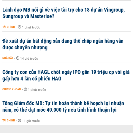
Lãnh đạo MB nói gì về việc tài trợ cho 18 dự án Vingroup,
Sungroup và Masterise?
TÀI CHÍNH
-
1 phút trước
Đề xuất dự án bất động sản đang thế chấp ngân hàng vẫn
được chuyển nhượng
NHÀ ĐẤT
-
14 giờ trước
Công ty con của HAGL chốt ngày IPO gần 19 triệu cp với giá
gấp hơn 4 lần cổ phiếu HAG
CHỨNG KHOÁN
-
1 phút trước
Tổng Giám đốc MB: Tự tin hoàn thành kế hoạch lợi nhuận
năm, có thể đạt mốc 40.000 tỷ nếu tình hình thuận lợi
TÀI CHÍNH
-
11 giờ trước