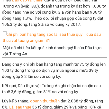
Theo
báo cáo tài chính
quý II của CTCP Dầu thực vật
Tường An (Mã: TAC), doanh thu trong kỳ đạt hơn 1.000 tỷ
đồng, tăng nhẹ so với cùng kỳ. Giá vốn hàng bán 906 tỷ
đồng, tăng 1,3%. Theo đó, lợi nhuận gộp của công ty đạt
106,3 tỷ đồng, tăng 2% so vố cùng kỳ 2017.
Một số chỉ tiêu kết quả kinh doanh quý II của Dầu thực
vật Tường An.
Đáng chú ý, chi phí bán hàng tăng mạnh từ 75 tỷ đồng lên
103 tỷ đồng trong đó dịch vụ mua ngoài ở mức 39 tỷ
đồng, gấp 2,2 lần so với cùng kỳ.
Kết quả, Dầu thực vật Tường An ghi nhận lợi nhuận sau
thuế 3,6 tỷ đồng, giảm 81% so với cùng kỳ.
Lũy kế 6 tháng,
doanh thu thuần
đạt 2.088 tỷ đồng, tăng
6%.
Lãi sau thuế
36 tỷ đồng, giảm 29% và bằng 18% kế