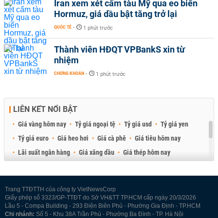
Iran xem xét cấm tàu Mỹ qua eo biển
Hormuz, giá dầu bật tăng trở lại
QUỐC TẾ
-
1 phút trước
Thành viên HĐQT VPBankS xin từ
nhiệm
CHỨNG KHOÁN
-
1 phút trước
LIÊN KẾT NỔI BẬT
Giá vàng hôm nay
Tỷ giá ngoại tệ
Tỷ giá usd
Tỷ giá yen
Tỷ giá euro
Giá heo hơi
Giá cà phê
Giá tiêu hôm nay
Lãi suất ngân hàng
Giá xăng dầu
Giá thép hôm nay
Giá sầu riêng
Giá thịt heo
Giá gạo
Giá cao su
Best Retail Brokers
Diễn đàn đầu tư Việt Nam 2026
Trang TTĐTTH của công ty VietNewsCorp
Giấy phép số 3323/GP-TTĐT do Sở VH&TT TP.HCM cấp ngày 20/3/2026
Lầu 5 - Compa Building - 293 Điện Biên Phủ - Phường Gia Định - TP.HCM
Chi nhánh:
Số 5 - Khu 38A Trần Phú - Phường Ba Đình - TP. Hà Nội