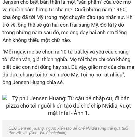
Jensen cho biết bản thân là một "sản phẩm" của ước mơ
và nguồn cảm hứng từ cha mẹ. Cuối những năm 1960,
cha ông đã tới Mỹ trong một chuyến đào tạo nhân sự. Khi
trở về, ông thề sẽ gửi hai con trai sang Mỹ. Đó là lý do
trong những năm sau đó, mẹ ông dạy hai anh em tiếng
Anh không thiếu một chữ nào.
"Mỗi ngày, mẹ sẽ chọn ra 10 từ bất kỳ và yêu cầu chúng
tôi đánh vần, giải thích nghĩa. Mẹ tôi thậm chí còn không
biết các con nói đúng hay sai. Dù vậy, giấc mơ của cha mẹ
đã đưa chúng tôi tới với nước Mỹ. Tôi nợ họ rất nhiều",
ông Jensen Huang chia sẻ.
CEO Jensen Huang, người kiến tạo đế chế Nvidia từng trải qua tuổi
thơ vất vả. (Ảnh:
Wu Blockchain
).