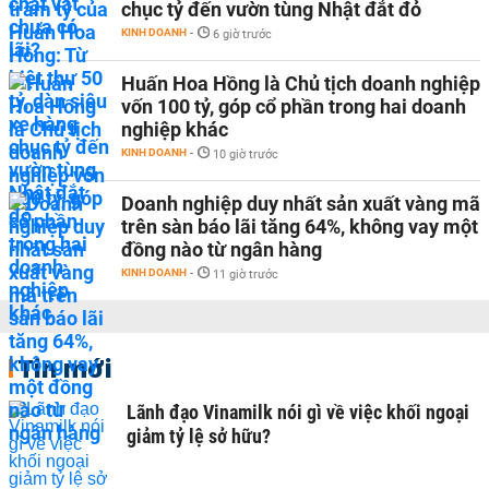
chục tỷ đến vườn tùng Nhật đắt đỏ
KINH DOANH
-
6 giờ trước
Huấn Hoa Hồng là Chủ tịch doanh nghiệp
vốn 100 tỷ, góp cổ phần trong hai doanh
nghiệp khác
KINH DOANH
-
10 giờ trước
Doanh nghiệp duy nhất sản xuất vàng mã
trên sàn báo lãi tăng 64%, không vay một
đồng nào từ ngân hàng
KINH DOANH
-
11 giờ trước
Tin mới
Lãnh đạo Vinamilk nói gì về việc khối ngoại
giảm tỷ lệ sở hữu?