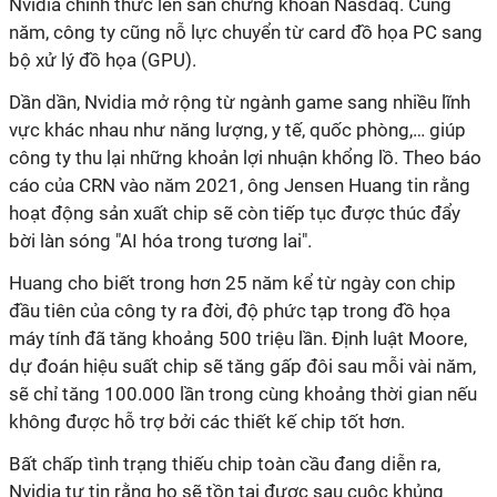
Nvidia chính thức lên sàn chứng khoán Nasdaq. Cùng
năm, công ty cũng nỗ lực chuyển từ card đồ họa PC sang
bộ xử lý đồ họa (GPU).
Dần dần, Nvidia mở rộng từ ngành game sang nhiều lĩnh
vực khác nhau như năng lượng, y tế, quốc phòng,… giúp
công ty thu lại những khoản lợi nhuận khổng lồ. Theo báo
cáo của CRN vào năm 2021, ông Jensen Huang tin rằng
hoạt động sản xuất chip sẽ còn tiếp tục được thúc đẩy
bời làn sóng "AI hóa trong tương lai".
Huang cho biết trong hơn 25 năm kể từ ngày con chip
đầu tiên của công ty ra đời, độ phức tạp trong đồ họa
máy tính đã tăng khoảng 500 triệu lần. Định luật Moore,
dự đoán hiệu suất chip sẽ tăng gấp đôi sau mỗi vài năm,
sẽ chỉ tăng 100.000 lần trong cùng khoảng thời gian nếu
không được hỗ trợ bởi các thiết kế chip tốt hơn.
Bất chấp tình trạng thiếu chip toàn cầu đang diễn ra,
Nvidia tự tin rằng họ sẽ tồn tại được sau cuộc khủng