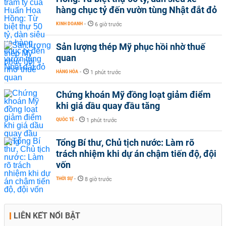
hàng chục tỷ đến vườn tùng Nhật đắt đỏ
KINH DOANH
-
6 giờ trước
Sản lượng thép Mỹ phục hồi nhờ thuế
quan
HÀNG HÓA
-
1 phút trước
Chứng khoán Mỹ đồng loạt giảm điểm
khi giá dầu quay đầu tăng
QUỐC TẾ
-
1 phút trước
Tổng Bí thư, Chủ tịch nước: Làm rõ
trách nhiệm khi dự án chậm tiến độ, đội
vốn
THỜI SỰ
-
8 giờ trước
LIÊN KẾT NỔI BẬT