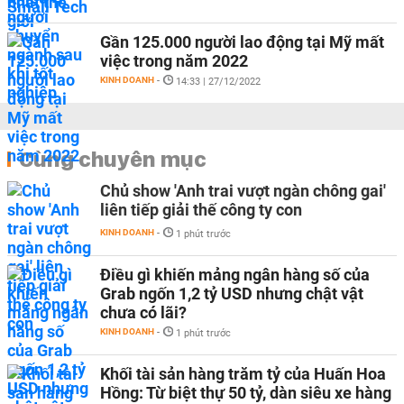
Gần 125.000 người lao động tại Mỹ mất
việc trong năm 2022
KINH DOANH
-
14:33 | 27/12/2022
Cùng chuyên mục
Chủ show 'Anh trai vượt ngàn chông gai'
liên tiếp giải thế công ty con
KINH DOANH
-
1 phút trước
Điều gì khiến mảng ngân hàng số của
Grab ngốn 1,2 tỷ USD nhưng chật vật
chưa có lãi?
KINH DOANH
-
1 phút trước
Khối tài sản hàng trăm tỷ của Huấn Hoa
Hồng: Từ biệt thự 50 tỷ, dàn siêu xe hàng