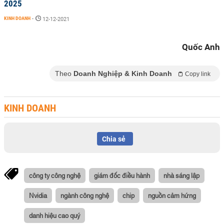
2025
KINH DOANH
-
12-12-2021
Quốc Anh
Theo
Doanh Nghiệp & Kinh Doanh
Copy link
KINH DOANH
Chia sẻ
công ty công nghệ
giám đốc điều hành
nhà sáng lập
Nvidia
ngành công nghệ
chip
nguồn cảm hứng
danh hiệu cao quý