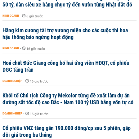
50 tỷ, dàn siêu xe hàng chục tỷ đến vườn tùng Nhật đắt đỏ
KINH DOANH
-
6 giờ trước
Hãng kim cương tài trợ vương miện cho các cuộc thi hoa
hậu thông báo ngừng hoạt động
KINH DOANH
-
16 giờ trước
Hoá chất Đức Giang công bố hai ứng viên HĐQT, cổ phiếu
DGC tăng trần
DOANH NGHIỆP
-
16 giờ trước
Khởi tố Chủ tịch Công ty Mekolor từng đề xuất làm dự án
đường sắt tốc độ cao Bắc - Nam 100 tỷ USD bằng vốn tự có
DOANH NGHIỆP
-
15 giờ trước
Cổ phiếu VNZ tăng gần 190.000 đồng/cp sau 5 phiên, gấp
đôi giá trong ba tháng