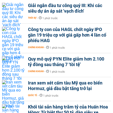
Giải ngân đầu tư công quý III: Khi các
siêu dự án áp sát 'vạch đích'
THỜI SỰ
-
1 phút trước
Công ty con của HAGL chốt ngày IPO
gần 19 triệu cp với giá gấp hơn 4 lần cổ
phiếu HAG
CHỨNG KHOÁN
-
1 phút trước
Quy mô quỹ PYN Elite giảm hơn 2.100
tỷ đồng sau tháng 7 ‘tồi tệ’
CHỨNG KHOÁN
-
1 phút trước
Iran xem xét cấm tàu Mỹ qua eo biển
Hormuz, giá dầu bật tăng trở lại
QUỐC TẾ
-
1 phút trước
Khối tài sản hàng trăm tỷ của Huấn Hoa
Hồng: Từ biệt thự 50 tỷ, dàn siêu xe