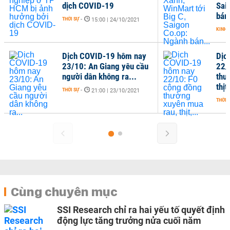
dịch COVID-19
Sai
bán.
THỜI SỰ
-
15:00 | 24/10/2021
KINH 
Dịch COVID-19 hôm nay
Dịc
23/10: An Giang yêu cầu
22/
người dân không ra...
thư
thịt,
THỜI SỰ
-
21:00 | 23/10/2021
THỜI 
Cùng chuyên mục
SSI Research chỉ ra hai yếu tố quyết định
động lực tăng trưởng nửa cuối năm