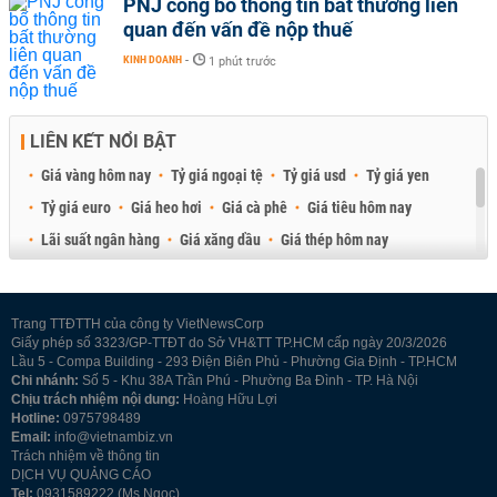
PNJ công bố thông tin bất thường liên
quan đến vấn đề nộp thuế
KINH DOANH
-
1 phút trước
LIÊN KẾT NỔI BẬT
Giá vàng hôm nay
Tỷ giá ngoại tệ
Tỷ giá usd
Tỷ giá yen
Tỷ giá euro
Giá heo hơi
Giá cà phê
Giá tiêu hôm nay
Lãi suất ngân hàng
Giá xăng dầu
Giá thép hôm nay
Giá sầu riêng
Giá thịt heo
Giá gạo
Giá cao su
Best Retail Brokers
Diễn đàn đầu tư Việt Nam 2026
Trang TTĐTTH của công ty VietNewsCorp
Giấy phép số 3323/GP-TTĐT do Sở VH&TT TP.HCM cấp ngày 20/3/2026
Lầu 5 - Compa Building - 293 Điện Biên Phủ - Phường Gia Định - TP.HCM
Chi nhánh:
Số 5 - Khu 38A Trần Phú - Phường Ba Đình - TP. Hà Nội
Chịu trách nhiệm nội dung:
Hoàng Hữu Lợi
Hotline:
0975798489
Email:
info@vietnambiz.vn
Trách nhiệm về thông tin
DỊCH VỤ QUẢNG CÁO
Tel:
0931589222 (Ms Ngọc)