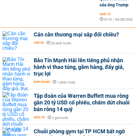
của ông Trump
QUỐC TẾ
-
07:41 | 04/08/2026
Cán cân thương mại sắp đổi chiều?
THỜI SỰ
-
26 phút trước
Bảo Tín Mạnh Hải lên tiếng phủ nhận
hành vi thao túng, găm hàng, đẩy giá,
trục lợi
KINH DOANH
-
1 phút trước
Tập đoàn của Warren Buffett mua ròng
gần 20 tỷ USD cổ phiếu, chấm dứt chuỗi
bán ròng 14 quý
QUỐC TẾ
-
2 giờ trước
Chuỗi phòng gym tại TP HCM bất ngờ