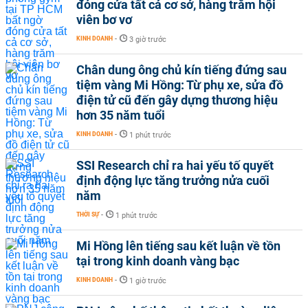
đóng cửa tất cả cơ sở, hàng trăm hội
viên bơ vơ
KINH DOANH
-
3 giờ trước
Chân dung ông chủ kín tiếng đứng sau
tiệm vàng Mi Hồng: Từ phụ xe, sửa đồ
điện tử cũ đến gây dựng thương hiệu
hơn 35 năm tuổi
KINH DOANH
-
1 phút trước
SSI Research chỉ ra hai yếu tố quyết
định động lực tăng trưởng nửa cuối
năm
THỜI SỰ
-
1 phút trước
Mi Hồng lên tiếng sau kết luận về tồn
tại trong kinh doanh vàng bạc
KINH DOANH
-
1 giờ trước