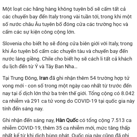
Một loạt các hãng hàng không tuyên bố sẽ cấm tất cả
các chuyến bay đến Italy trong vài tuần tới, trong khi một
số nước châu Âu tuyên bố đóng cửa các trường học và
cấm các sự kiện công cộng lớn.
Slovenia cho biết họ sẽ đóng cửa biên giới với Italy, trong
khi Áo tuyên bố cấm các chuyến tàu và chuyến bay đến
nước láng giềng. Chile cho biết họ sẽ cách li tất cả khách
du lịch đến từ Ý và Tây Ban Nha…
Tại Trung Đông,
Iran
đã ghi nhận thêm 54 trường hợp tử
vong mới - con số trong một ngày cao nhất từ trước đến
nay tại ổ dịch lớn thứ ba trên thế giới. Tổng cộng có 8.042
ca nhiễm và 291 ca tử vong do COVID-19 tại quốc gia này
tính đến sáng nay.
Ghi nhận đến sáng nay,
Hàn Quốc
có tổng cộng 7.513 ca
nhiễm COVID-19, thêm 35 ca nhiễm mới, mức tăng thấp
nhất kể từ khi dịch bùng phát. Quốc gia này cũng đã ghi