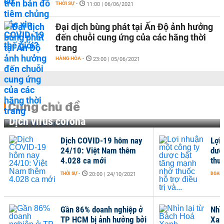
THỜI SỰ
-
11:00 | 06/06/2021
Đại dịch bùng phát tại Ấn Độ ảnh hưởng
đến chuỗi cung ứng của các hãng thời
trang
HÀNG HÓA
-
23:00 | 05/06/2021
Cùng chủ đề
Dịch virus corona
Dịch COVID-19 hôm nay
Lợi
24/10: Việt Nam thêm
dượ
4.028 ca mới
thuố
THỜI SỰ
-
DOANH
20:00 | 24/10/2021
Gần 86% doanh nghiệp ở
Nhì
TP HCM bị ảnh hưởng bởi
Xan