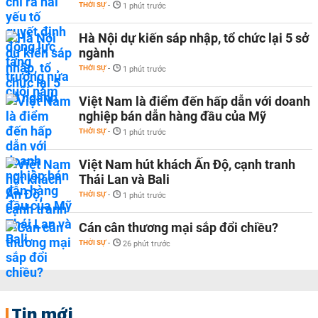
THỜI SỰ
-
1 phút trước
Hà Nội dự kiến sáp nhập, tổ chức lại 5 sở
ngành
THỜI SỰ
-
1 phút trước
Việt Nam là điểm đến hấp dẫn với doanh
nghiệp bán dẫn hàng đầu của Mỹ
THỜI SỰ
-
1 phút trước
Việt Nam hút khách Ấn Độ, cạnh tranh
Thái Lan và Bali
THỜI SỰ
-
1 phút trước
Cán cân thương mại sắp đổi chiều?
THỜI SỰ
-
26 phút trước
Tin mới