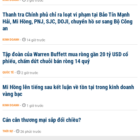
-
3 giờ trước
Thanh tra Chính phủ chỉ ra loạt vi phạm tại Bảo Tín Mạnh
Hải, Mi Hồng, PNJ, SJC, DOJI, chuyển hồ sơ sang Bộ Công
an
KINH DOANH
-
14 giờ trước
Tập đoàn của Warren Buffett mua ròng gần 20 tỷ USD cổ
phiếu, chấm dứt chuỗi bán ròng 14 quý
QUỐC TẾ
-
2 giờ trước
Mi Hồng lên tiếng sau kết luận về tồn tại trong kinh doanh
vàng bạc
KINH DOANH
-
1 giờ trước
Cán cân thương mại sắp đổi chiều?
THỜI SỰ
-
26 phút trước