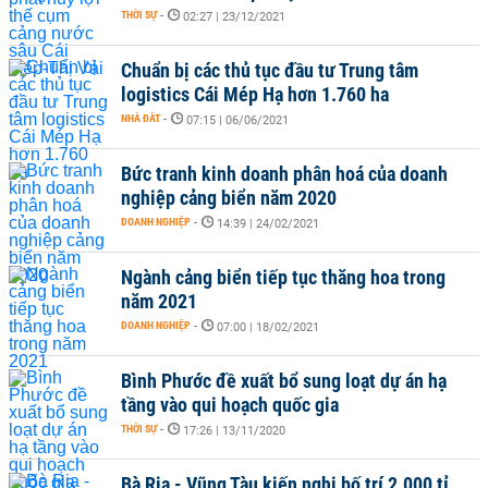
THỜI SỰ
-
02:27 | 23/12/2021
Chuẩn bị các thủ tục đầu tư Trung tâm
logistics Cái Mép Hạ hơn 1.760 ha
NHÀ ĐẤT
-
07:15 | 06/06/2021
Bức tranh kinh doanh phân hoá của doanh
nghiệp cảng biển năm 2020
DOANH NGHIỆP
-
14:39 | 24/02/2021
Ngành cảng biển tiếp tục thăng hoa trong
năm 2021
DOANH NGHIỆP
-
07:00 | 18/02/2021
Bình Phước đề xuất bổ sung loạt dự án hạ
tầng vào qui hoạch quốc gia
THỜI SỰ
-
17:26 | 13/11/2020
Bà Rịa - Vũng Tàu kiến nghị bố trí 2.000 tỉ