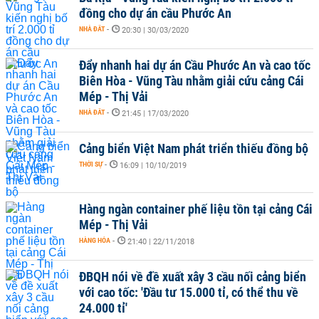
đồng cho dự án cầu Phước An
NHÀ ĐẤT
-
20:30 | 30/03/2020
Đẩy nhanh hai dự án Cầu Phước An và cao tốc
Biên Hòa - Vũng Tàu nhằm giải cứu cảng Cái
Mép - Thị Vải
NHÀ ĐẤT
-
21:45 | 17/03/2020
Cảng biển Việt Nam phát triển thiếu đồng bộ
THỜI SỰ
-
16:09 | 10/10/2019
Hàng ngàn container phế liệu tồn tại cảng Cái
Mép - Thị Vải
HÀNG HÓA
-
21:40 | 22/11/2018
ĐBQH nói về đề xuất xây 3 cầu nối cảng biển
với cao tốc: 'Đầu tư 15.000 tỉ, có thể thu về
24.000 tỉ'