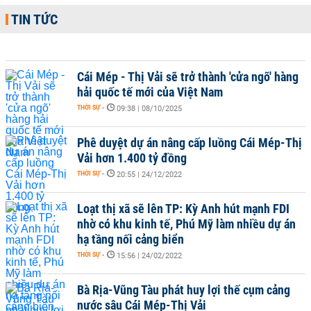
TIN TỨC
Cái Mép - Thị Vải sẽ trở thành 'cửa ngõ' hàng
hải quốc tế mới của Việt Nam
THỜI SỰ
-
09:38 | 08/10/2025
Phê duyệt dự án nâng cấp luồng Cái Mép-Thị
Vải hơn 1.400 tỷ đồng
THỜI SỰ
-
20:55 | 24/12/2022
Loạt thị xã sẽ lên TP: Kỳ Anh hút mạnh FDI
nhờ có khu kinh tế, Phú Mỹ làm nhiều dự án
hạ tầng nối cảng biển
THỜI SỰ
-
15:56 | 24/02/2022
Bà Rịa-Vũng Tàu phát huy lợi thế cụm cảng
nước sâu Cái Mép-Thị Vải