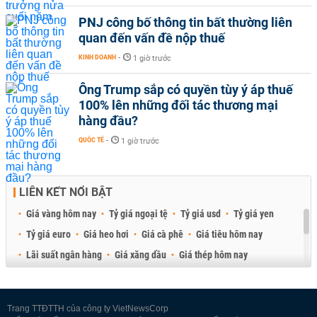
PNJ công bố thông tin bất thường liên
quan đến vấn đề nộp thuế
KINH DOANH
-
1 giờ trước
Ông Trump sắp có quyền tùy ý áp thuế
100% lên những đối tác thương mại
hàng đầu?
QUỐC TẾ
-
1 giờ trước
LIÊN KẾT NỔI BẬT
Giá vàng hôm nay
Tỷ giá ngoại tệ
Tỷ giá usd
Tỷ giá yen
Tỷ giá euro
Giá heo hơi
Giá cà phê
Giá tiêu hôm nay
Lãi suất ngân hàng
Giá xăng dầu
Giá thép hôm nay
Giá sầu riêng
Giá thịt heo
Giá gạo
Giá cao su
Best Retail Brokers
Diễn đàn đầu tư Việt Nam 2026
Trang TTĐTTH của công ty VietNewsCorp