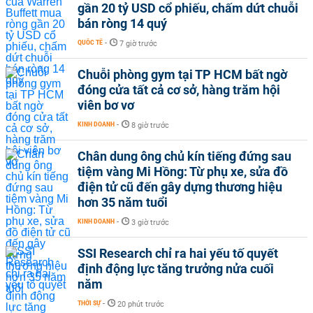
gần 20 tỷ USD cổ phiếu, chấm dứt chuỗi
bán ròng 14 quý
QUỐC TẾ
-
7 giờ trước
Chuỗi phòng gym tại TP HCM bất ngờ
đóng cửa tất cả cơ sở, hàng trăm hội
viên bơ vơ
KINH DOANH
-
8 giờ trước
Chân dung ông chủ kín tiếng đứng sau
tiệm vàng Mi Hồng: Từ phụ xe, sửa đồ
điện tử cũ đến gây dựng thương hiệu
hơn 35 năm tuổi
KINH DOANH
-
3 giờ trước
SSI Research chỉ ra hai yếu tố quyết
định động lực tăng trưởng nửa cuối
năm
THỜI SỰ
-
20 phút trước