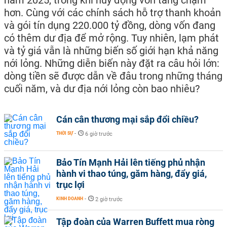
hơn. Cùng với các chính sách hỗ trợ thanh khoản
và gói tín dụng 220.000 tỷ đồng, dòng vốn đang
có thêm dư địa để mở rộng. Tuy nhiên, lạm phát
và tỷ giá vẫn là những biến số giới hạn khả năng
nới lỏng. Những diễn biến này đặt ra câu hỏi lớn:
dòng tiền sẽ được dẫn về đâu trong những tháng
cuối năm, và dư địa nới lỏng còn bao nhiêu?
Cán cân thương mại sắp đổi chiều?
THỜI SỰ
-
6 giờ trước
Bảo Tín Mạnh Hải lên tiếng phủ nhận
hành vi thao túng, găm hàng, đẩy giá,
trục lợi
KINH DOANH
-
2 giờ trước
Tập đoàn của Warren Buffett mua ròng