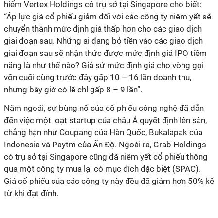
hiểm Vertex Holdings có trụ sở tại Singapore cho biết:
“Áp lực giá cổ phiếu giảm đối với các công ty niêm yết sẽ
chuyển thành mức định giá thấp hơn cho các giao dịch
giai đoạn sau. Những ai đang bỏ tiền vào các giao dịch
giai đoạn sau sẽ nhận thức được mức định giá IPO tiềm
năng là như thế nào? Giả sử mức định giá cho vòng gọi
vốn cuối cùng trước đây gấp 10 – 16 lần doanh thu,
nhưng bây giờ có lẽ chỉ gấp 8 – 9 lần”.
Năm ngoái, sự bùng nổ của cổ phiếu công nghệ đã dẫn
đến việc một loạt startup của châu Á quyết định lên sàn,
chẳng hạn như Coupang của Hàn Quốc, Bukalapak của
Indonesia và Paytm của Ấn Độ. Ngoài ra, Grab Holdings
có trụ sở tại Singapore cũng đã niêm yết cổ phiếu thông
qua một công ty mua lại có mục đích đặc biệt (SPAC).
Giá cổ phiếu của các công ty này đều đã giảm hơn 50% kể
từ khi đạt đỉnh.