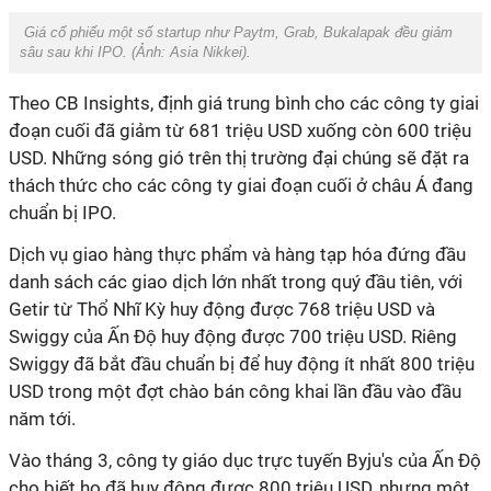
Giá cổ phiếu một số startup như Paytm, Grab, Bukalapak đều giảm
sâu sau khi IPO. (Ảnh:
Asia Nikkei
).
Theo CB Insights, định giá trung bình cho các công ty giai
đoạn cuối đã giảm từ 681 triệu USD xuống còn 600 triệu
USD. Những sóng gió trên thị trường đại chúng sẽ đặt ra
thách thức cho các công ty giai đoạn cuối ở châu Á đang
chuẩn bị IPO.
Dịch vụ giao hàng thực phẩm và hàng tạp hóa đứng đầu
danh sách các giao dịch lớn nhất trong quý đầu tiên, với
Getir từ Thổ Nhĩ Kỳ huy động được 768 triệu USD và
Swiggy của Ấn Độ huy động được 700 triệu USD. Riêng
Swiggy đã bắt đầu chuẩn bị để huy động ít nhất 800 triệu
USD trong một đợt chào bán công khai lần đầu vào đầu
năm tới.
Vào tháng 3, công ty giáo dục trực tuyến Byju's của Ấn Độ
cho biết họ đã huy động được 800 triệu USD, nhưng một