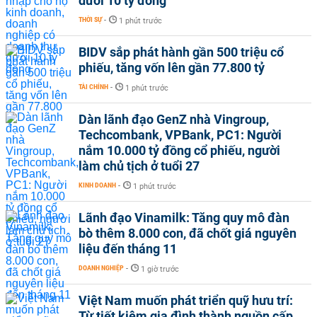
dưới 10 tỷ đồng
THỜI SỰ
-
1 phút trước
BIDV sắp phát hành gần 500 triệu cổ
phiếu, tăng vốn lên gần 77.800 tỷ
TÀI CHÍNH
-
1 phút trước
Dàn lãnh đạo GenZ nhà Vingroup,
Techcombank, VPBank, PC1: Người
nắm 10.000 tỷ đồng cổ phiếu, người
làm chủ tịch ở tuổi 27
KINH DOANH
-
1 phút trước
Lãnh đạo Vinamilk: Tăng quy mô đàn
bò thêm 8.000 con, đã chốt giá nguyên
liệu đến tháng 11
DOANH NGHIỆP
-
1 giờ trước
Việt Nam muốn phát triển quỹ hưu trí:
Từ tiết kiệm gia đình thành nguồn cấp