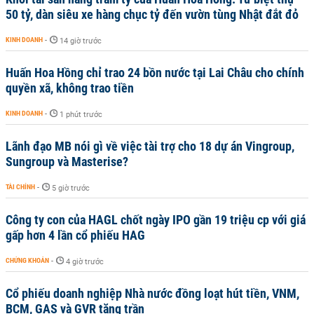
50 tỷ, dàn siêu xe hàng chục tỷ đến vườn tùng Nhật đắt đỏ
KINH DOANH
-
14 giờ trước
Huấn Hoa Hồng chỉ trao 24 bồn nước tại Lai Châu cho chính
quyền xã, không trao tiền
KINH DOANH
-
1 phút trước
Lãnh đạo MB nói gì về việc tài trợ cho 18 dự án Vingroup,
Sungroup và Masterise?
TÀI CHÍNH
-
5 giờ trước
Công ty con của HAGL chốt ngày IPO gần 19 triệu cp với giá
gấp hơn 4 lần cổ phiếu HAG
CHỨNG KHOÁN
-
4 giờ trước
Cổ phiếu doanh nghiệp Nhà nước đồng loạt hút tiền, VNM,
BCM, GAS và GVR tăng trần