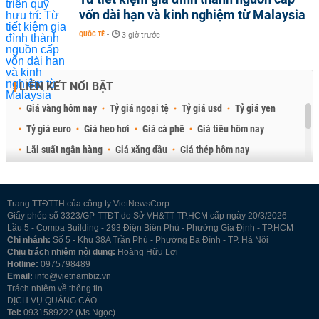
vốn dài hạn và kinh nghiệm từ Malaysia
QUỐC TẾ
-
3 giờ trước
LIÊN KẾT NỔI BẬT
Giá vàng hôm nay
Tỷ giá ngoại tệ
Tỷ giá usd
Tỷ giá yen
Tỷ giá euro
Giá heo hơi
Giá cà phê
Giá tiêu hôm nay
Lãi suất ngân hàng
Giá xăng dầu
Giá thép hôm nay
Giá sầu riêng
Giá thịt heo
Giá gạo
Giá cao su
Best Retail Brokers
Diễn đàn đầu tư Việt Nam 2026
Trang TTĐTTH của công ty VietNewsCorp
Giấy phép số 3323/GP-TTĐT do Sở VH&TT TP.HCM cấp ngày 20/3/2026
Lầu 5 - Compa Building - 293 Điện Biên Phủ - Phường Gia Định - TP.HCM
Chi nhánh:
Số 5 - Khu 38A Trần Phú - Phường Ba Đình - TP. Hà Nội
Chịu trách nhiệm nội dung:
Hoàng Hữu Lợi
Hotline:
0975798489
Email:
info@vietnambiz.vn
Trách nhiệm về thông tin
DỊCH VỤ QUẢNG CÁO
Tel:
0931589222 (Ms Ngọc)