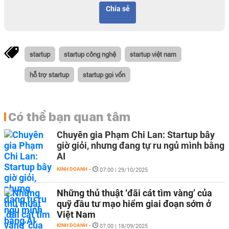
Chia sẻ
startup
startup công nghệ
startup việt nam
hỗ trợ startup
startup gọi vốn
Có thể bạn quan tâm
Chuyên gia Phạm Chi Lan: Startup bây
giờ giỏi, nhưng đang tự ru ngủ mình bằng
AI
KINH DOANH
-
07:00 | 29/10/2025
Những thủ thuật ‘đãi cát tìm vàng’ của
quỹ đầu tư mạo hiểm giai đoạn sớm ở
Việt Nam
KINH DOANH
-
07:00 | 18/09/2025