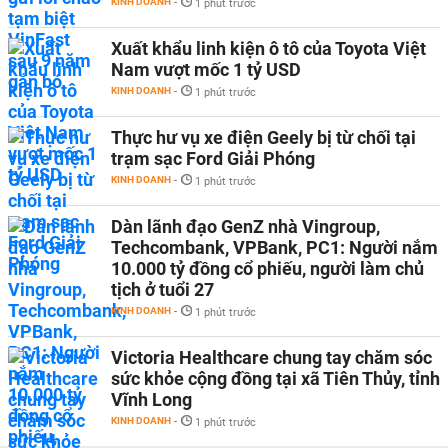
KINH DOANH
-
1 phút trước
Xuất khẩu linh kiện ô tô của Toyota Việt
Nam vượt mốc 1 tỷ USD
KINH DOANH
-
1 phút trước
Thực hư vụ xe điện Geely bị từ chối tại
trạm sạc Ford Giải Phóng
KINH DOANH
-
1 phút trước
Dàn lãnh đạo GenZ nhà Vingroup,
Techcombank, VPBank, PC1: Người nắm
10.000 tỷ đồng cổ phiếu, người làm chủ
tịch ở tuổi 27
KINH DOANH
-
1 phút trước
Victoria Healthcare chung tay chăm sóc
sức khỏe cộng đồng tại xã Tiên Thủy, tỉnh
Vĩnh Long
KINH DOANH
-
1 phút trước