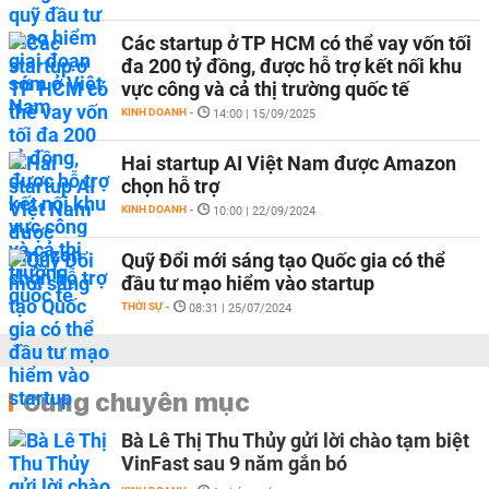
Các startup ở TP HCM có thể vay vốn tối
đa 200 tỷ đồng, được hỗ trợ kết nối khu
vực công và cả thị trường quốc tế
KINH DOANH
-
14:00 | 15/09/2025
Hai startup AI Việt Nam được Amazon
chọn hỗ trợ
KINH DOANH
-
10:00 | 22/09/2024
Quỹ Đổi mới sáng tạo Quốc gia có thể
đầu tư mạo hiểm vào startup
THỜI SỰ
-
08:31 | 25/07/2024
Cùng chuyên mục
Bà Lê Thị Thu Thủy gửi lời chào tạm biệt
VinFast sau 9 năm gắn bó